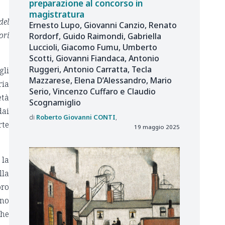
preparazione al concorso in
magistratura
del
Ernesto Lupo, Giovanni Canzio, Renato
ori
Rordorf, Guido Raimondi, Gabriella
Luccioli, Giacomo Fumu, Umberto
Scotti, Giovanni Fiandaca, Antonio
Ruggeri, Antonio Carratta, Tecla
gli
Mazzarese, Elena D’Alessandro, Mario
ria
Serio, Vincenzo Cuffaro e Claudio
età
Scognamiglio
dai
Roberto Giovanni
CONTI
rte
19 maggio 2025
 la
lla
oro
eno
che