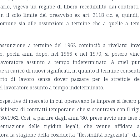
darlo, vigeva un regime di libera recedibilità dai contratti
 il solo limite del preavviso ex art. 2118 c.c. e, quindi,
comune sia alle assunzioni a termine che a quelle a te
’assunzione a termine del 1962 cominciò a rivelarsi inv
do, pochi anni dopo, nel 1966 e nel 1970, si posero vinc
 lavoratore assunto a tempo indeterminato. A quel pu
ne si caricò di nuovi significati, in quanto il termine consent
orto di lavoro senza dover passare per le strettoie de
del lavoratore assunto a tempo indeterminato.
prospettive di mercato in cui operavano le imprese si fecero 
a richiesta di contratti temporanei che si scontrava con il rig
30/1962. Così, a partire dagli anni ’80, prese avvio una fase 
enuazione delle rigidità legali, che venne affidata a
lora la stagione della cosiddetta “flessibilità negoziata”, di 