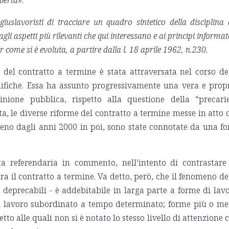
ibertà
».
iuslavoristi di tracciare un quadro sintetico della disciplina 
gli aspetti più rilevanti che qui interessano e ai principi informat
 come si è evoluta, a partire dalla l. 18 aprile 1962, n.230.
a del contratto a termine è stata attraversata nel corso de
fiche. Essa ha assunto progressivamente una vera e prop
inione pubblica, rispetto alla questione della “precari
ta, le diverse riforme del contratto a termine messe in atto 
eno dagli anni 2000 in poi, sono state connotate da una fo
 referendaria in commento, nell’intento di contrastare
ra il contratto a termine. Va detto, però, che il fenomeno de
 deprecabili - è addebitabile in larga parte a forme di lav
di lavoro subordinato a tempo determinato; forme più o m
etto alle quali non si è notato lo stesso livello di attenzione 