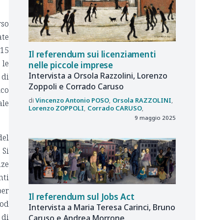
rso
ate
015
Il referendum sui licenziamenti
 le
nelle piccole imprese
Intervista a Orsola Razzolini, Lorenzo
 di
Zoppoli e Corrado Caruso
ico
Vincenzo Antonio
POSO
Orsola
RAZZOLINI
ale
Lorenzo
ZOPPOLI
Corrado
CARUSO
9 maggio 2025
del
 Si
nze
nti
per
Il referendum sul Jobs Act
 od
Intervista a Maria Teresa Carinci, Bruno
 di
Caruso e Andrea Morrone