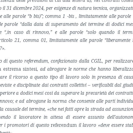
senza delle previsioni di cui alla lettera a), nei contratti collett
o il 31 dicembre 2024, per esigenze di natura tecnica, organizzat
 e alle parole “b bis)”; comma 1 -bis , limitatamente alle parole 
le parole “dalla data di superamento del termine di dodici mes
 “,in caso di rinnovo,” e alle parole “solo quando il term
rticolo 21, comma 01, limitatamente alle parole “liberamente 
”?
».
io di questo referendum, confezionato dalla CGIL, per realizzare
n estrema sintesi
, ad abrogare le norme che hanno liberalizz
itare il ricorso a questo tipo di lavoro solo in presenza di caus
iste e disciplinate dai contratti collettivi – verificabili dal giudi
periore a dodici mesi così da superare la precarietà dei contratti
innovo; e ad abrogane la norma che consente alle parti individu
 la causale del termine,
«
che nei fatti apre la strada ad assunzion
sendo il lavoratore in attesa di essere assunto dell’autono
Per i promotori di questo
referendum
il lavoro
«deve essere stab