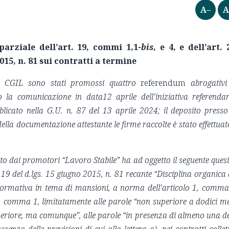
A–
A
arziale dell’art. 19, commi 1,1-
bis
, e 4, e dell’art. 
15, n. 81 sui contratti a termine
lla CGIL sono stati promossi quattro
referendum
abrogativi
 la comunicazione in data12 aprile dell’iniziativa referendar
bblicato nella G.U. n. 87 del 13 aprile 2024; il deposito presso
ella documentazione attestante le firme raccolte è stato effettuato
to dai promotori “Lavoro Stabile” ha ad oggetto il seguente quesi
o 19 del d.lgs. 15 giugno 2015, n. 81 recante “Disciplina organica 
a normativa in tema di mansioni, a norma dell’articolo 1, comma
, comma 1, limitatamente alle parole “non superiore a dodici me
eriore, ma comunque”, alle parole “in presenza di almeno una de