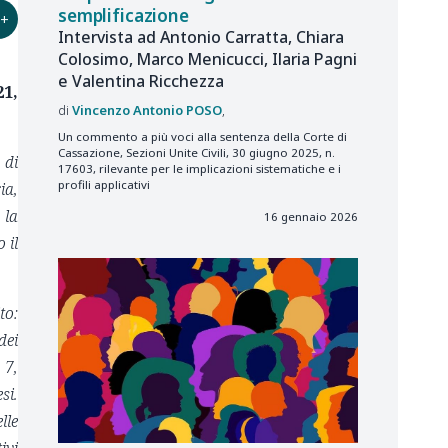
semplificazione
+
Intervista ad Antonio Carratta, Chiara
Colosimo, Marco Menicucci, Ilaria Pagni
e Valentina Ricchezza
21,
Vincenzo Antonio
POSO
Un commento a più voci alla sentenza della Corte di
Cassazione, Sezioni Unite Civili, 30 giugno 2025, n.
 di
17603, rilevante per le implicazioni sistematiche e i
profili applicativi
ia,
 la
16 gennaio 2026
 il
to:
dei
 7,
si.
lle