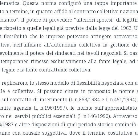
emblematica. Questa norma configurò una tappa importante
to a termine, in quanto affidò al contratto collettivo naziona
ianco”, il potere di prevedere “ulteriori ipotesi” di legitt
 rispetto a quelle legali già previste dalla legge del 1962. 
 flessibilità che le imprese potevano attingere attraverso
iva, nell’affidare all’autonomia collettiva la gestione de
tevolmente il potere dei sindacati nei tavoli negoziali. Si pas
 temporaneo rimesso esclusivamente alla fonte legale, ad
legale e la fonte contrattuale collettiva.
0 replicarono lo stesso modello di flessibilità negoziata con 
ale e collettiva. Si possono citare in proposito le norme 
sul contratto di inserimento (l. n.863/1984 e l. n.451/1994),
te agenzia (l. n.196/1997), le norme sull’apprendistato 
o nei servizi pubblici essenziali (l. n.146/1990). Attraverso
 56/1987 e altre disposizioni di quel periodo storico cominciò
mine con causale soggettiva, dove il termine costitutiva 