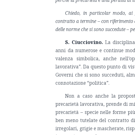
perché la precarietà è una perdita di l
Chiedo, in particolar modo, ai g
contratto a termine – con riferimento a
delle norme che si sono succedute – per
S. Ciucciovino.
La disciplin
anni da numerose e continue modi
valenza simbolica, anche nell’op
lavorativa”. Da questo punto di vis
Governi che si sono succeduti, alm
connotazione “politica”.
Non a caso anche la proposta
precarietà lavorativa, prende di mi
precarietà – specie nelle forme più
ben meno tutelate del contratto 
irregolari, grigie e mascherate, risp