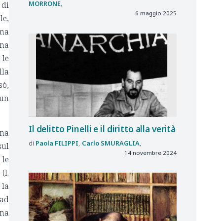
MORRONE
 di
6 maggio 2025
le,
ima
Una
 le
lla
sò,
 un
Il delitto Pinelli e il diritto alla verità
una
Paola
FILIPPI
Carlo
SMURAGLIA
sul
14 novembre 2024
 le
(l.
 la
 ad
una