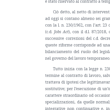
è stato riservato al contratto a te
Ciò detto, al netto di interven
ad oggi si contano almeno sei gran
con la l. n. 230/1962, con l’art. 23 
(c.d.
Jobs Act
), con il d.l. 87/2018,
successive correzioni del c.d. decr
queste riforme corrisponde ad una p
bilanciamento del ruolo del legisl
nel governo del lavoro temporaneo
Tutto inizia con la legge n. 2
termine al contratto di lavoro, salve
trattava di ipotesi che legittimava
sostitutive; per l’esecuzione di un
carattere straordinario od occasio
specializzazioni, da quelle norma
integrative non continuative e, in