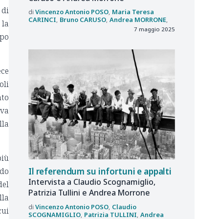
 di
Vincenzo Antonio
POSO
Maria Teresa
CARINCI
Bruno
CARUSO
Andrea
MORRONE
 la
7 maggio 2025
mpo
ece
oli
nto
iva
lla
più
ido
Il referendum su infortuni e appalti
Intervista a Claudio Scognamiglio,
del
Patrizia Tullini e Andrea Morrone
lla
Vincenzo Antonio
POSO
Claudio
cui
SCOGNAMIGLIO
Patrizia
TULLINI
Andrea