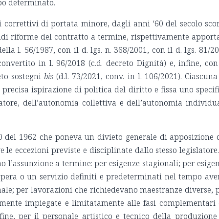
mpo determinato.
ti correttivi di portata minore, dagli anni ‘60 del secolo sco
di riforme del contratto a termine, rispettivamente apport
della l. 56/1987, con il d. lgs. n. 368/2001, con il d. lgs. 81/2
 convertito in l. 96/2018 (c.d. decreto Dignità) e, infine, con
eto sostegni
bis
(d.l. 73/2021, conv. in l. 106/2021). Ciascuna
recisa ispirazione di politica del diritto e fissa uno specif
atore, dell’autonomia collettiva e dell’autonomia individu
.
30 del 1962 che poneva un divieto generale di apposizione 
 le eccezioni previste e disciplinate dallo stesso legislatore.
no l’assunzione a termine: per esigenze stagionali; per esige
’opera o un servizio definiti e predeterminati nel tempo ave
nale; per lavorazioni che richiedevano maestranze diverse, 
lmente impiegate e limitatamente alle fasi complementari
fine, per il personale artistico e tecnico della produzione