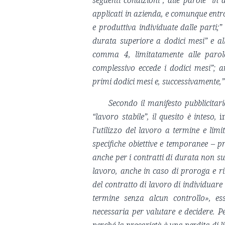
seguenti condizioni”, alle parole “in as
applicati in azienda, e comunque entr
e produttiva individuate dalle parti;”
durata superiore a dodici mesi” e al
comma 4, limitatamente alle parole
complessivo eccede i dodici mesi”; a
primi dodici mesi e, successivamente,
Secondo il manifesto pubblicitar
“lavoro stabile”, il quesito è inteso,
i
l’utilizzo del lavoro a termine e lim
specifiche obiettive e temporanee – prev
anche per i contratti di durata non su
lavoro, anche in caso di proroga e r
del contratto di lavoro di individuare
termine senza alcun controllo», es
necessaria per valutare e decidere. 