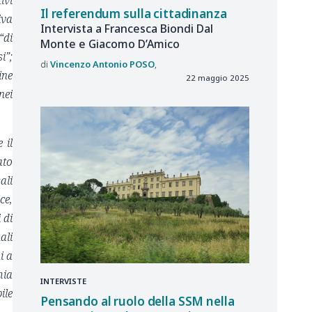
ivi
Il referendum sulla cittadinanza
iva
Intervista a Francesca Biondi Dal
“di
Monte e Giacomo D’Amico
i”;
Vincenzo Antonio
POSO
ine
22 maggio 2025
nei
 il
ato
ali
ce,
 di
ali
i a
mia
INTERVISTE
ile
Pensando al ruolo della SSM nella