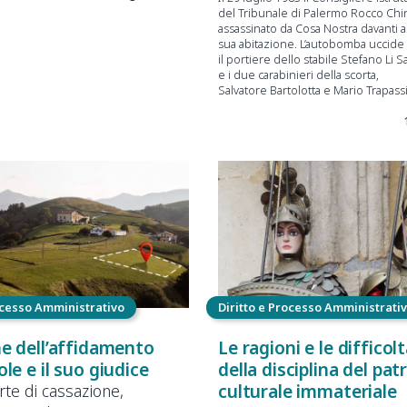
del Tribunale di Palermo Rocco Chi
assassinato da Cosa Nostra davanti al
sua abitazione. L’autobomba uccide
il portiere dello stabile Stefano Li S
e i due carabinieri della scorta,
Salvatore Bartolotta e Mario Trapass
ocesso Amministrativo
Diritto e Processo Amministrati
ne dell’affidamento
Le ragioni e le difficol
le e il suo giudice
della disciplina del pa
culturale immateriale
rte di cassazione,