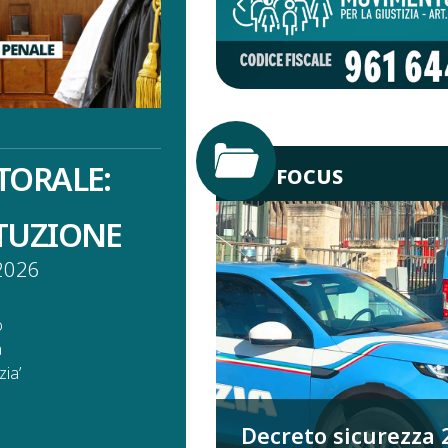
TORALE:
FOCUS
ITUZIONE
2026
o
a
ia’
Decreto sicurezza 