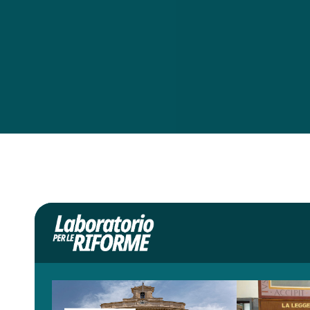
e i due carabinieri della scorta, Salvatore Bartolotta e 