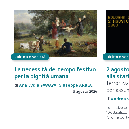
Cultura e società
Diritto e soc
La necessità del tempo festivo
2 agosto
per la dignità umana
alla sta
Terrorizz
Ana Lydia
SAWAYA
Giuseppe
ARBIA
per assum
3 agosto 2026
Andrea
L’obiettivo de
“Destabilizzar
l’ordine politi