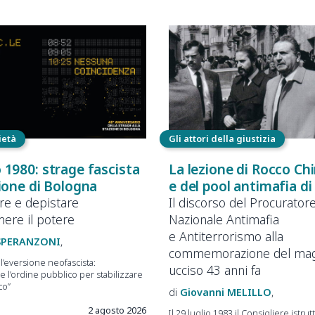
ietà
Gli attori della giustizia
 1980: strage fascista
La lezione di Rocco Chi
zione di Bologna
e del pool antimafia d
are e depistare
Il discorso del Procurator
ere il potere
Nazionale Antimafia
e Antiterrorismo alla
SPERANZONI
commemorazione del mag
ll’eversione neofascista:
ucciso 43 anni fa
e l’ordine pubblico per stabilizzare
co”
Giovanni
MELILLO
2 agosto 2026
Il 29 luglio 1983 il Consigliere istrut