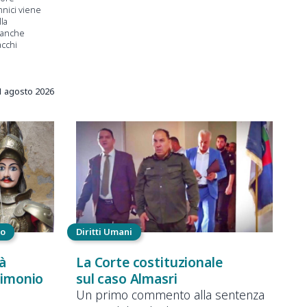
nnici viene
la
 anche
acchi
i
1 agosto 2026
vo
Diritti Umani
tà
La Corte costituzionale
trimonio
sul caso Almasri
Un primo commento alla sentenza