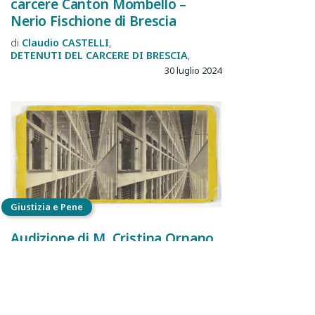
carcere Canton Mombello –
Nerio Fischione di Brescia
Claudio
CASTELLI
DETENUTI DEL CARCERE DI BRESCIA
30 luglio 2024
Giustizia e Pene
Audizione di M. Cristina Ornano
sul D.L. 92/2024 "carcere sicuro"
Commissione Giustizia del
Senato 10 luglio 2024
Maria Cristina
ORNANO