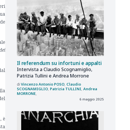
eri
sua
rde
ale
dei
Il referendum su infortuni e appalti
Intervista a Claudio Scognamiglio,
dal
Patrizia Tullini e Andrea Morrone
Vincenzo Antonio
POSO
Claudio
SCOGNAMIGLIO
Patrizia
TULLINI
Andrea
lla
MORRONE
del
6 maggio 2025
, è
sta