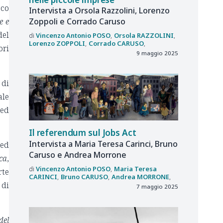
sco
Intervista a Orsola Razzolini, Lorenzo
Zoppoli e Corrado Caruso
e e
del
Vincenzo Antonio
POSO
Orsola
RAZZOLINI
Lorenzo
ZOPPOLI
Corrado
CARUSO
ori
9 maggio 2025
 di
ale
 ed
Il referendum sul Jobs Act
Intervista a Maria Teresa Carinci, Bruno
 ed
Caruso e Andrea Morrone
ca
,
Vincenzo Antonio
POSO
Maria Teresa
rte
CARINCI
Bruno
CARUSO
Andrea
MORRONE
 di
7 maggio 2025
del