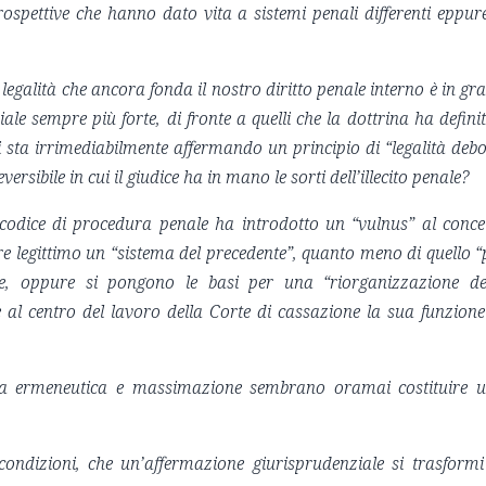
prospettive che hanno dato vita a sistemi penali differenti eppur
i legalità che ancora fonda il nostro diritto penale interno è in gr
le sempre più forte, di fronte a quelli che la dottrina ha definit
 Si sta irrimediabilmente affermando un principio di “legalità debo
eversibile in cui il giudice ha in mano le sorti dell’illecito penale?
 codice di procedura penale ha introdotto un “vulnus” al conce
ere legittimo un “sistema del precedente”, quanto meno di quello “
ite, oppure si pongono le basi per una “riorganizzazione de
l centro del lavoro della Corte di cassazione la sua funzione
va ermeneutica e massimazione sembrano oramai costituire 
condizioni, che un’affermazione giurisprudenziale si trasformi