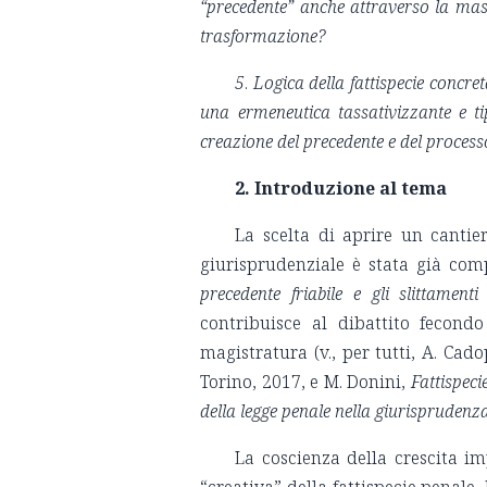
“precedente” anche attraverso la mass
trasformazione?
5
.
L
ogica della fattispecie concre
una ermeneutica tassativizzante e ti
creazione del precedente e del proces
2. Introduzione al tema
La scelta di aprire un cantier
giurisprudenziale è stata già com
precedente friabile e gli slittament
contribuisce al dibattito fecon
magistratura (v., per tutti, A. Cad
Torino, 2017, e M. Donini,
Fattispeci
della legge penale nella giurisprudenz
La coscienza della crescita im
“creativa” della fattispecie penale