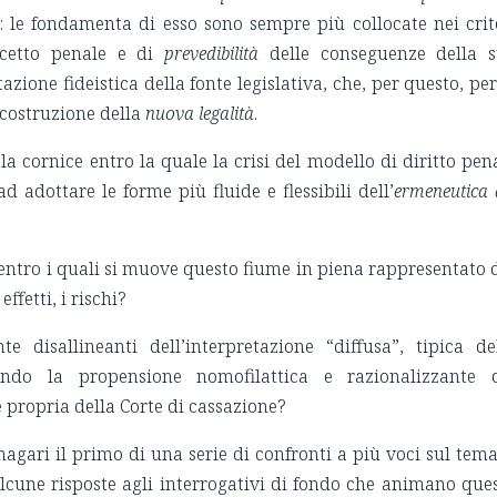
to: le fondamenta di esso sono sempre più collocate nei crit
cetto penale e di
prevedibilità
delle conseguenze della 
zione fideistica della fonte legislativa, che, per questo, pe
icostruzione della
nuova legalità
.
a cornice entro la quale la crisi del modello di diritto pen
 adottare le forme più fluide e flessibili dell’
ermeneutica 
 entro i quali si muove questo fiume in piena rappresentato 
ffetti, i rischi?
e disallineanti dell’interpretazione “diffusa”, tipica de
zando la propensione nomofilattica e razionalizzante 
 propria della Corte di cassazione?
magari il primo di una serie di confronti a più voci sul tema
lcune risposte agli interrogativi di fondo che animano que