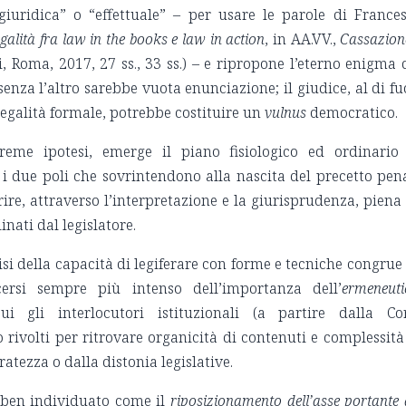
 giuridica” o “effettuale” – per usare le parole di France
galità fra law in the books e law in action
, in AA.VV.,
Cassazion
, Roma, 2017, 27 ss., 33 ss.) – e ripropone l’eterno enigma 
senza l’altro sarebbe vuota enunciazione; il giudice, al di fu
legalità formale, potrebbe costituire un
vulnus
democratico.
reme ipotesi, emerge il piano fisiologico ed ordinario
 i due poli che sovrintendono alla nascita del precetto pen
rire, attraverso l’interpretazione e la giurisprudenza, piena
inati dal legislatore.
risi della capacità di legiferare con forme e tecniche congrue
cersi sempre più intenso dell’importanza dell’
ermeneuti
ui gli interlocutori istituzionali (a partire dalla Co
o rivolti per ritrovare organicità di contenuti e complessità
ratezza o dalla distonia legislative.
ben individuato come il
riposizionamento dell’asse portante 