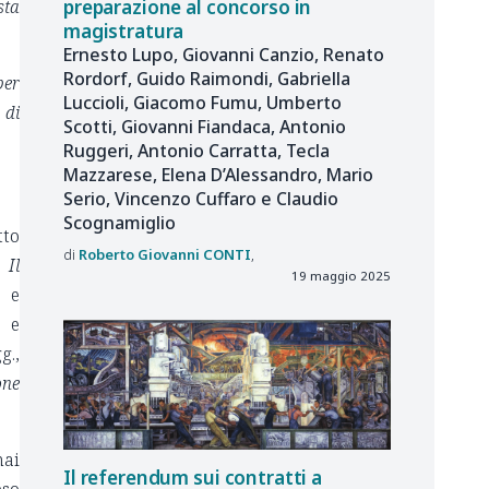
sta
preparazione al concorso in
magistratura
Ernesto Lupo, Giovanni Canzio, Renato
Rordorf, Guido Raimondi, Gabriella
per
Luccioli, Giacomo Fumu, Umberto
 di
Scotti, Giovanni Fiandaca, Antonio
Ruggeri, Antonio Carratta, Tecla
Mazzarese, Elena D’Alessandro, Mario
Serio, Vincenzo Cuffaro e Claudio
Scognamiglio
tto
Roberto Giovanni
CONTI
o,
Il
19 maggio 2025
) e
a e
g.,
one
mai
Il referendum sui contratti a
eso