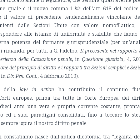
ione quale è il nuovo comma 1-
bis
dell’art. 618 del codice
o il valore di precedente tendenzialmente vincolante de
nienti dalle Sezioni Unite con valore nomofilattico,
spondere alle istanze di uniformità e stabilità che fanno
erna potenza del formante giurisprudenziale (per un’anal
i rimanda, per tutti, a G. Fidelbo,
Il precedente nel rapporto 
sperienza della Cassazione penale
, in
Questione giustizia
, 4, 20
ne del principio di diritto e i rapporti tra Sezioni semplici e Sezi
, in
Dir. Pen. Cont.
, 4 febbraio 2019).
ne della
law in action
ha contribuito il continuo flu
Corti europee, prima tra tutte la Corte Europea dei diri
 dieci anni una vera e propria corrente costante, pront
rno ed i suoi paradigmi consolidati, fino a toccare lo ste
 sempre ispira il nostro diritto penale.
i constatiamo nasce dall’antica dicotomia tra “legalità de