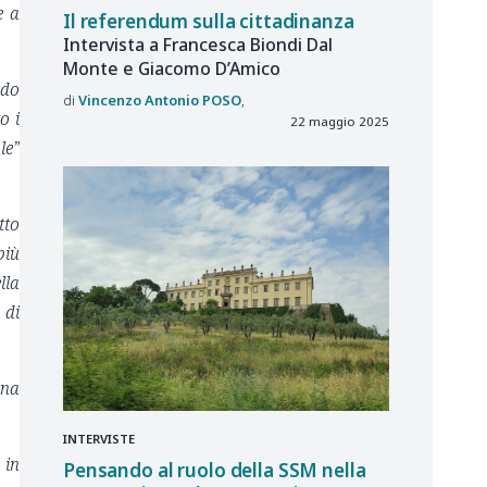
e a
Il referendum sulla cittadinanza
Intervista a Francesca Biondi Dal
Monte e Giacomo D’Amico
ado
Vincenzo Antonio
POSO
o i
22 maggio 2025
le”
tto
più
lla
 di
una
INTERVISTE
 in
Pensando al ruolo della SSM nella