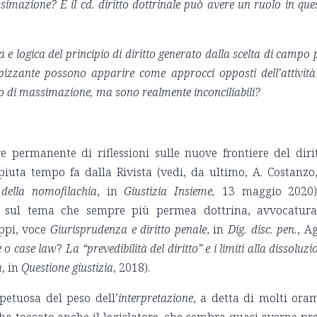
imazione? E il cd. diritto dottrinale può avere un ruolo in que
ta e logica del principio di diritto generato dalla scelta di campo 
pizzante possono apparire come approcci opposti dell’attività
so di massimazione, ma sono realmente inconciliabili?
e permanente di riflessioni sulle nuove frontiere del diri
piuta tempo fa dalla Rivista (vedi, da ultimo, A. Costanz
i della nomofilachia
, in
Giustizia Insieme,
13 maggio 2020
do sul tema che sempre più permea dottrina, avvocatur
oppi, voce
Giurisprudenza e diritto penale
, in
Dig. disc. pen.
, Ag
e o
case law
?
La “prevedibilità del diritto” e i limiti alla dissoluzi
a
, in
Questione giustizia
, 2018).
petuosa del peso dell’
interpretazione
, a detta di molti ora
, ha toccato anche il legislatore, che sembra quasi averne pr