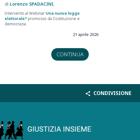
Lorenzo
SPADACINI
Intervento al Webinar
Una nuova legge
elettorale?
promosso da Costituzione e
democrazia
21 aprile 2026
CONTINUA
CONDIVISIONE