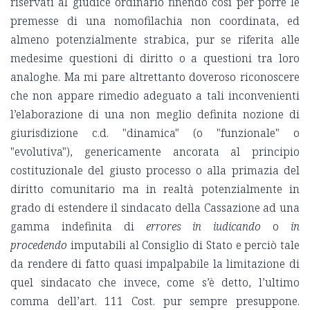
riservati al giudice ordinario finendo così per porre le
premesse di una nomofilachia non coordinata, ed
almeno potenzialmente strabica, pur se riferita alle
medesime questioni di diritto o a questioni tra loro
analoghe. Ma mi pare altrettanto doveroso riconoscere
che non appare rimedio adeguato a tali inconvenienti
l’elaborazione di una non meglio definita nozione di
giurisdizione c.d. "dinamica" (o "funzionale" o
"evolutiva"), genericamente ancorata al principio
costituzionale del giusto processo o alla primazia del
diritto comunitario ma in realtà potenzialmente in
grado di estendere il sindacato della Cassazione ad una
gamma indefinita di
errores in iudicando
o
in
procedendo
imputabili al Consiglio di Stato e perciò tale
da rendere di fatto quasi impalpabile la limitazione di
quel sindacato che invece, come s’è detto, l’ultimo
comma dell’art. 111 Cost. pur sempre presuppone.