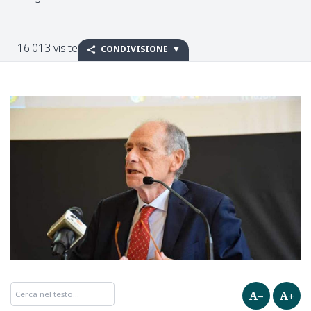
16.013 visite
CONDIVISIONE
A–
A+