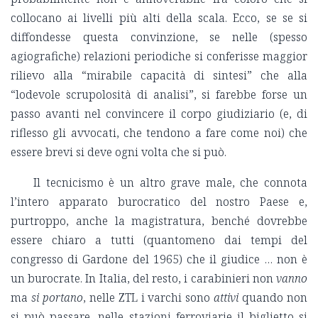
collocano ai livelli più alti della scala. Ecco, se se si
diffondesse questa convinzione, se nelle (spesso
agiografiche) relazioni periodiche si conferisse maggior
rilievo alla “mirabile capacità di sintesi” che alla
“lodevole scrupolosità di analisi”, si farebbe forse un
passo avanti nel convincere il corpo giudiziario (e, di
riflesso gli avvocati, che tendono a fare come noi) che
essere brevi si deve ogni volta che si può.
Il tecnicismo è un altro grave male, che connota
l’intero apparato burocratico del nostro Paese e,
purtroppo, anche la magistratura, benché dovrebbe
essere chiaro a tutti (quantomeno dai tempi del
congresso di Gardone del 1965) che il giudice … non è
un burocrate. In Italia, del resto, i carabinieri non
vanno
ma
si portano
, nelle ZTL i varchi sono
attivi
quando non
si può passare, nelle stazioni ferroviarie il biglietto si