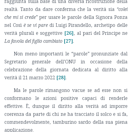
raggiunta sulla base di una diversa ricostruzione della
realtà. Tanto da dare conferma che la verità sia
“colei
che mi si crede”
per usare le parole della Signora Ponza
nel Così
è se vi pare
di Luigi Pirandello, archetipo delle
verità plurali e soggettive
[26]
, al pari del Principe ne
La favola del figlio cambiato
[27]
.
Non meno importanti le “parole” pronunziate dal
Segretario generale dell’ONU in occasione della
celebrazione della giornata dedicata al diritto alla
verità il 21 marzo 2022
[28]
.
Ma le parole rimangono vacue se ad esse non si
conformano le azioni positive capaci di renderle
effettive. È, dunque il diritto alla verità ad imporre
coerenza da parte di chi ne ha tracciato il solco e si fa,
commendevolmente, tamburino sardo della sua piena
applicazione.