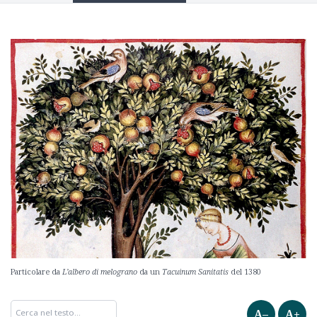
Particolare da
L’albero di melograno
da un
Tacuinum Sanitatis
del 1380
A–
A+