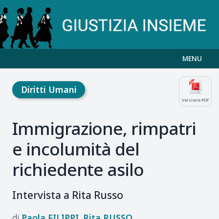
MENU
Diritti Umani
Versione PDF
Immigrazione, rimpatri
e incolumità del
richiedente asilo
Intervista a Rita Russo
Paola
FILIPPI
Rita
RUSSO