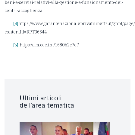
beni-e-servizi-relativi-alla-gestione-e-funzionamento-dei-
centri-accoglienza
https://www.garantenazionaleprivatiliberta.it/gnpl/page
[4]
contentId=RPT36644
https://rm.coe.int/1680b2c7e7
[5]
Ultimi articoli
dell’area tematica