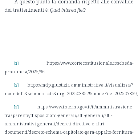
A questo punto la domanda rispetto alle convalide
dei trattenimenti è:
Quid interea fiet?
https://www.cortecostituzionale.it/scheda-
[1]
pronuncia/2025/96
https://mdp.giustizia-amministrativa.it/visualizza/?
[2]
nodeRef=&schema=cds&nrg=202503857&nomeFile=202507839_
https://www.interno.gov.it/it/amministrazione-
[3]
trasparente/disposizioni-generali/atti-generali/atti-
amministrativi-generali/decreti-direttive-e-altri-
documenti/decreto-schema-capitolato-gara-appalto-fornitura-