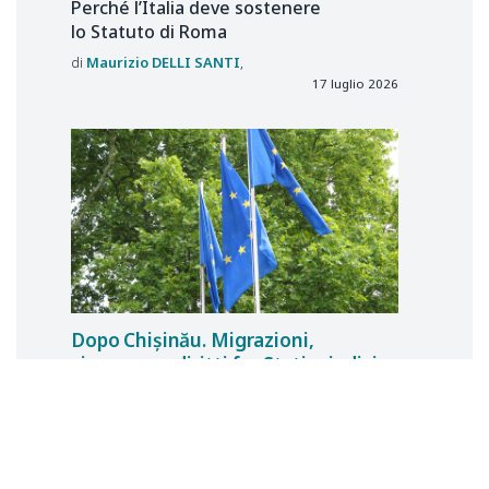
Perché l’Italia deve sostenere
lo Statuto di Roma
Maurizio
DELLI SANTI
17 luglio 2026
Dopo Chișinău. Migrazioni,
sicurezza e diritti fra Stati, giudici
nazionali e Corte EDU
Intervista a Bruno Nascimbene
e Guido Raimondi
Roberto Giovanni
CONTI
13 luglio 2026