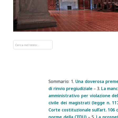
1.
Una doverosa premess
di rinvio pregiudiziale
–
3.
La manc
amministrativo per violazione del
civile dei magistrati (legge n. 11
Corte costituzionale sull’art. 106
norme della CEDU)
–
5.
La prospet