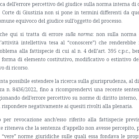
a dell’errore percettivo del giudice sulla norma interna di 
 Corte di Giustizia non si pone in termini differenti da que
omune equivoco del giudice sull’oggetto del processo.
 che qui si tratta di errore
sulla norma
: non sulla norma
’attività intellettiva tesa al “conoscere”) che renderebbe 
blema alla fattispecie di cui al n. 4 dell’art. 395 c.p.c., be
 forma di elemento costitutivo, modificativo o estintivo de
o di ricorso.
nta possibile estendere la ricerca sulla giurisprudenza, al di
nza n. 8436/2022, fino a ricomprendervi una recente sente
agionando dell’errore percettivo su norme di diritto interno,
 rispondere negativamente ai quesiti rivolti alla plenaria.
 per revocazione anch’esso riferito alla fattispecie previ
parte riteneva che la sentenza d’appello non avesse percepito, 
e “vere” norme giuridiche sulle quali essa fondava le prop