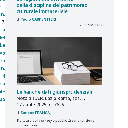
della disciplina del patrimonio
e
–
culturale immateriale
 n.
Paolo
CARPENTIERI
–
7.
29 luglio 2026
ità
del
 La
ivo
ura
 n.
. 4
o a
ale
Le banche dati giurisprudenziali
Nota a T.A.R. Lazio Roma, sez. I,
sso
17 aprile 2025, n. 7625
Simone
FRANCA
Tra tutela della
privacy
e pubblicità della funzione
giurisdizionale