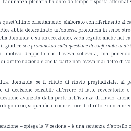
 l’adunanza plenaria ha dato da tempo risposta affermati
e se quest’ultimo orientamento, elaborato con riferimento al c
giudice abbia determinato un’omessa pronuncia in senso stre
ella domanda o su un’eccezione), vada seguito anche nel ca
 il giudice
si è pronunciato sulla questione di conformità al diri
 il motivo d’appello che l’aveva sollevata, ma ponend
i diritto nazionale che la parte non aveva mai detto di vo
ltra domanda: se il rifiuto di rinvio pregiudiziale, al p
 di decisione sensibile all’errore di fatto revocatorio; o
questione avanzata dalla parte nell’istanza di rinvio, anche
 di giudizio, si qualifichi come errore di diritto e non conse
derazione – spiega la V sezione – è una sentenza d’appello 