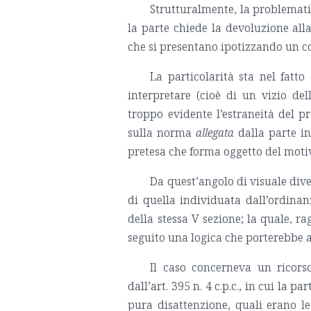
Strutturalmente, la problematic
la parte chiede la devoluzione alla
che si presentano ipotizzando un c
La particolarità sta nel fatto
interpretare (cioè di un vizio dell
troppo evidente l’estraneità del pro
sulla norma
allegata
dalla parte in
pretesa che forma oggetto del motiv
Da quest’angolo di visuale dive
di quella individuata dall’ordina
della stessa V sezione; la quale, r
seguito una logica che porterebbe a
Il caso concerneva un ricorso
dall’art. 395 n. 4 c.p.c., in cui la 
pura disattenzione, quali erano l