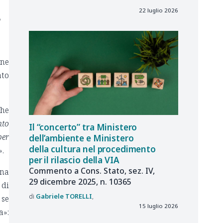
22 luglio 2026
e
one
ato
che
nto
Il “concerto” tra Ministero
per
dell’ambiente e Ministero
della cultura nel procedimento
».
per il rilascio della VIA
Commento a Cons. Stato, sez. IV,
una
29 dicembre 2025, n. 10365
 di
Gabriele
TORELLI
 se
15 luglio 2026
a»: