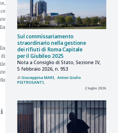
ne,
ice
nte
lla
Sul commissariamento
straordinario nella gestione
lla
dei rifiuti di Roma Capitale
per il Giubileo 2025
 di
Nota a Consiglio di Stato, Sezione IV,
ile
5 febbraio 2026, n. 953
nte
Giuseppina
MARI
Anton Giulio
lla
PIETROSANTI
2 luglio 2026
i