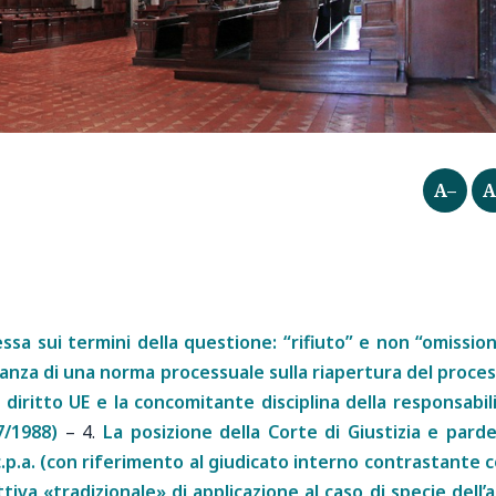
A–
A
a sui termini della questione: “rifiuto” e non “omissio
anza di una norma processuale sulla riapertura del proce
 diritto UE e la concomitante disciplina della responsabil
7/1988)
–
4.
La posizione della Corte di Giustizia e parde
 c.p.a. (con riferimento al giudicato interno contrastante 
tiva «tradizionale» di applicazione al caso di specie dell’a