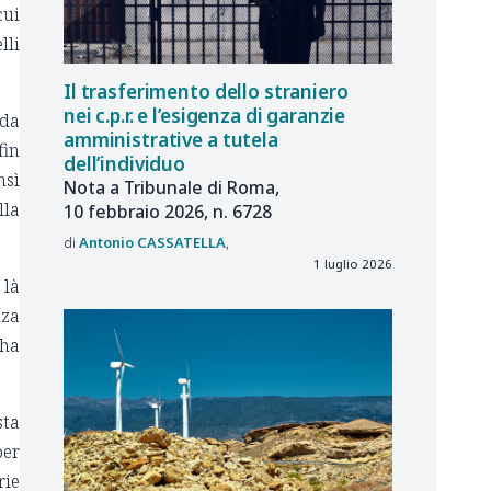
cui
lli
Il trasferimento dello straniero
nei c.p.r. e l’esigenza di garanzie
 da
amministrative a tutela
fin
dell’individuo
nsì
Nota a Tribunale di Roma,
lla
10 febbraio 2026, n. 6728
Antonio
CASSATELLA
1 luglio 2026
 là
nza
 ha
sta
per
rie