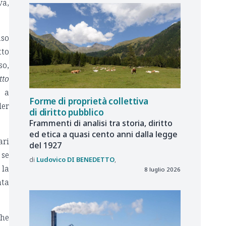
va,
aso
tto
so,
tto
o a
Forme di proprietà collettiva
ler
di diritto pubblico
Frammenti di analisi tra storia, diritto
ed etica a quasi cento anni dalla legge
ari
del 1927
 se
Ludovico
DI BENEDETTO
 la
8 luglio 2026
nta
che