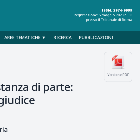
ISSN: 2974-9999
Registrazione: 5 maggio 2023 n. 68
presso il Tribunale di Roma
AREE TEMATICHE ▼
RICERCA
PUBBLICAZIONI
Versione PDF
stanza di parte:
giudice
ria