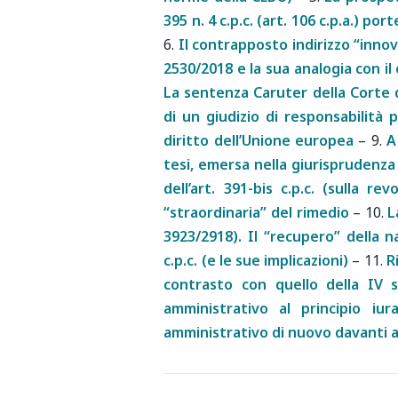
395 n. 4 c.p.c. (art. 106 c.p.a.) p
6.
Il contrapposto indirizzo “innov
2530/2018 e la sua analogia con il
La sentenza Caruter della Corte d
di un giudizio di responsabilità pe
diritto dell’Unione europea
–
9.
A
tesi, emersa nella giurisprudenza 
dell’art. 391-bis c.p.c. (sulla 
“straordinaria” del rimedio
–
10.
L
3923/2918). Il “recupero” della n
c.p.c. (e le sue implicazioni)
–
11.
R
contrasto con quello della IV se
amministrativo al principio iur
amministrativo di nuovo davanti a