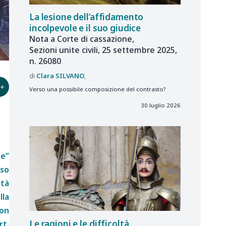
La lesione dell’affidamento
incolpevole e il suo giudice
Nota a Corte di cassazione,
Sezioni unite civili, 25 settembre 2025,
n. 26080
Clara
SILVANO
+
Verso una possibile composizione del contrasto?
30 luglio 2026
ne”
sso
ità
lla
con
Le ragioni e le difficoltà
rt.