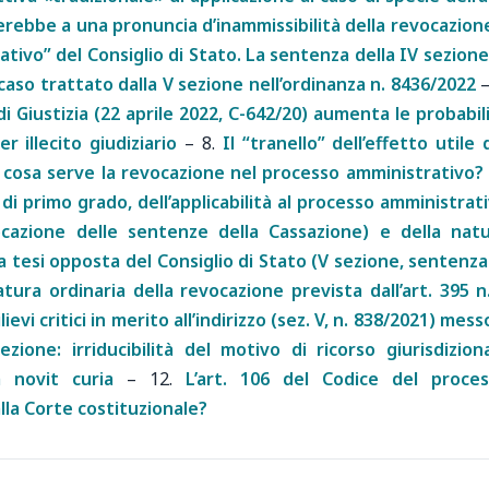
orterebbe a una pronuncia d’inammissibilità della revocazion
ativo” del Consiglio di Stato. La sentenza della IV sezione
 caso trattato dalla V sezione nell’ordinanza n. 8436/2022
i Giustizia (22 aprile 2022, C-642/20) aumenta le probabil
r illecito giudiziario
–
8.
Il “tranello” dell’effetto utile 
 cosa serve la revocazione nel processo amministrativo?
di primo grado, dell’applicabilità al processo amministrat
revocazione delle sentenze della Cassazione) e della nat
a tesi opposta del Consiglio di Stato (V sezione, sentenza
atura ordinaria della revocazione prevista dall’art. 395 n
ilievi critici in merito all’indirizzo (sez. V, n. 838/2021) mess
zione: irriducibilità del motivo di ricorso giurisdizion
a novit curia
–
12.
L’art. 106 del Codice del proce
lla Corte costituzionale?