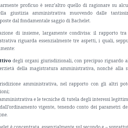
armente proficuo è senz’altro quello di ragionare su alc
lla giustizia amministrativa muovendo dalle tantiss
roposte dal fondamentale saggio di Bachelet.
zione di insieme, largamente condivisa: il rapporto tra
strativa riguarda essenzialmente tre aspetti, i quali, sepp
amente:
ttivo
degli organi giurisdizionali, con precipuo riguardo a
erzietà della magistratura amministrativa, nonché alla 
isdizione amministrativa, nel rapporto con gli altri pot
ioni;
amministrativa e le tecniche di tutela degli interessi legittim
te dall’ordinamento vigente, tenendo conto dei parametri de
one.
helet è concentrata, essenzialmente sul secondo e – soprattu