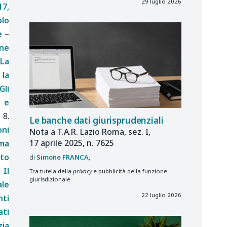
29 luglio 2026
17,
olo
e
–
ene
La
 la
Gli
a e
8.
Le banche dati giurisprudenziali
ni
Nota a T.A.R. Lazio Roma, sez. I,
17 aprile 2025, n. 7625
rma
tto
Simone
FRANCA
 Il
Tra tutela della
privacy
e pubblicità della funzione
giurisdizionale
ale
22 luglio 2026
nti
ati
zia