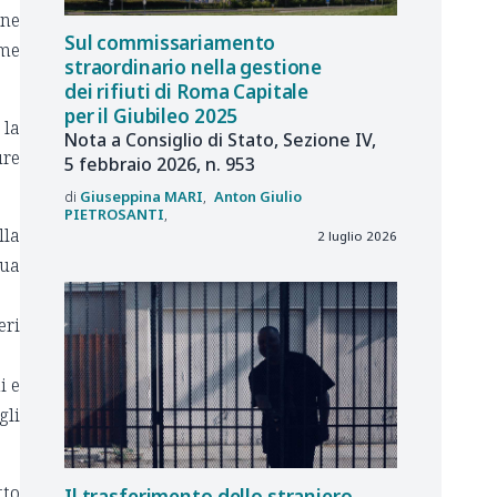
une
Sul commissariamento
ime
straordinario nella gestione
dei rifiuti di Roma Capitale
per il Giubileo 2025
 la
Nota a Consiglio di Stato, Sezione IV,
ure
5 febbraio 2026, n. 953
Giuseppina
MARI
Anton Giulio
PIETROSANTI
lla
2 luglio 2026
sua
eri
i e
gli
tto
Il trasferimento dello straniero