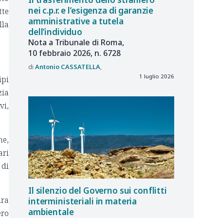
nei c.p.r. e l’esigenza di garanzie
tte
amministrative a tutela
lla
dell’individuo
Nota a Tribunale di Roma,
10 febbraio 2026, n. 6728
Antonio
CASSATELLA
1 luglio 2026
ipi
zia
vi,
he,
ari
 di
Il silenzio del Governo sui conflitti
ura
interministeriali in materia
ambientale
ero