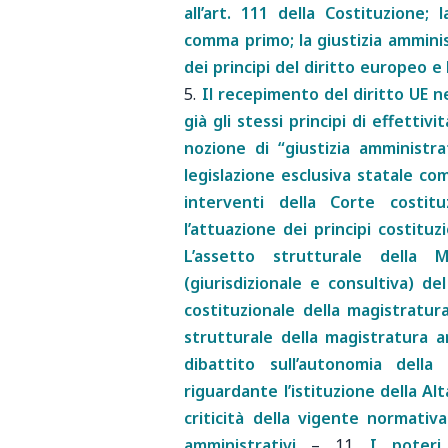
all’art. 111 della Costituzione; 
comma primo; la giustizia amminis
dei principi del diritto europeo e
5.
Il recepimento del diritto UE n
già gli stessi principi di effettiv
nozione di “giustizia amministra
legislazione esclusiva statale co
interventi della Corte costitu
l’attuazione dei principi costitu
L’assetto strutturale della M
(giurisdizionale e consultiva) de
costituzionale della magistratura 
strutturale della magistratura am
dibattito sull’autonomia della
riguardante l’istituzione della Alt
criticità della vigente normativ
amministrativi
–
11.
I poteri