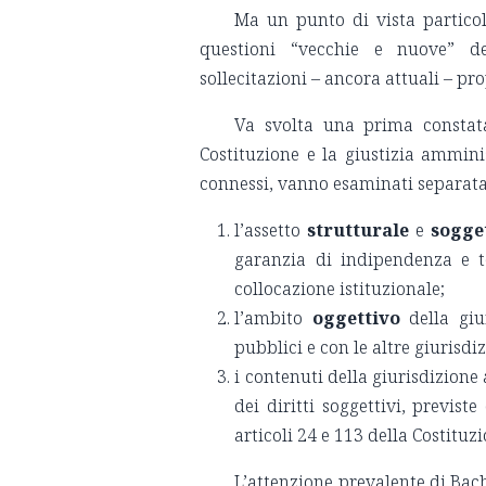
Ma un punto di vista particol
questioni “vecchie e nuove” de
sollecitazioni – ancora attuali – p
Va svolta una prima constata
Costituzione e la giustizia ammini
connessi, vanno esaminati separat
l’assetto
strutturale
e
sogge
garanzia di indipendenza e t
collocazione istituzionale;
l’ambito
oggettivo
della giur
pubblici e con le altre giurisdiz
i contenuti della giurisdizione 
dei diritti soggettivi, previs
articoli 24 e 113 della Costituzi
L’attenzione prevalente di Bac