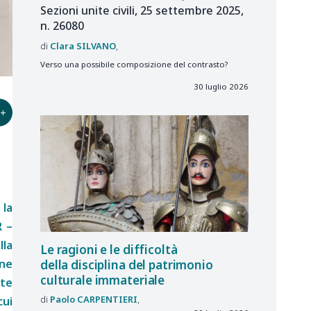
Sezioni unite civili, 25 settembre 2025,
n. 26080
Clara
SILVANO
Verso una possibile composizione del contrasto?
30 luglio 2026
+
 la
R –
lla
Le ragioni e le difficoltà
one
della disciplina del patrimonio
culturale immateriale
ute
Paolo
CARPENTIERI
cui