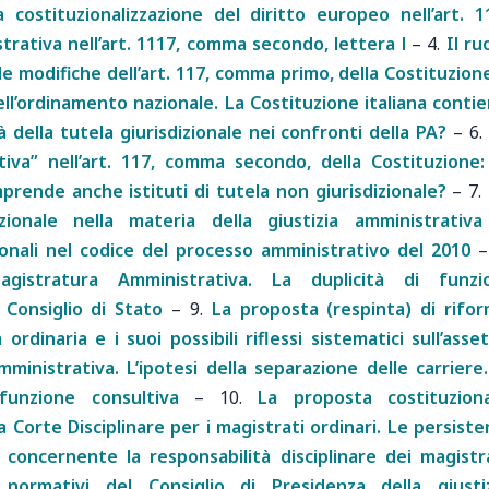
la costituzionalizzazione del diritto europeo nell’art. 1
trativa nell’art. 1117, comma secondo, lettera l
–
4.
Il ru
 le modifiche dell’art. 117, comma primo, della Costituzion
ell’ordinamento nazionale. La Costituzione italiana conti
ità della tutela giurisdizionale nei confronti della PA?
–
6.
tiva” nell’art. 117, comma secondo, della Costituzione:
mprende anche istituti di tutela non giurisdizionale?
–
7.
zionale nella materia della giustizia amministrativ
zionali nel codice del processo amministrativo del 2010
–
agistratura Amministrativa. La duplicità di funzio
l Consiglio di Stato
–
9.
La proposta (respinta) di rifo
ordinaria e i suoi possibili riflessi sistematici sull’asse
ministrativa. L’ipotesi della separazione delle carriere.
 funzione consultiva
–
10.
La proposta costituzion
a Corte Disciplinare per i magistrati ordinari. Le persiste
a concernente la responsabilità disciplinare dei magistr
 normativi del Consiglio di Presidenza della giusti