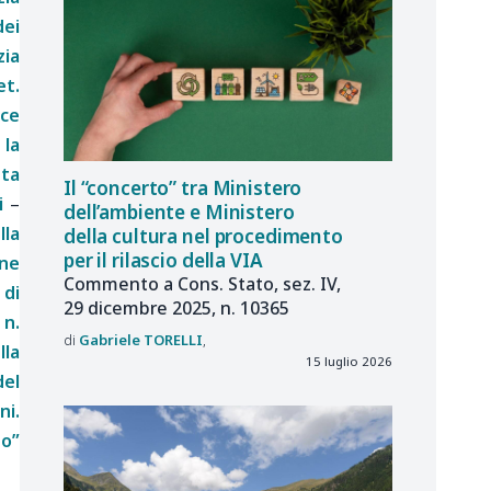
dei
zia
et.
ice
 la
eta
Il “concerto” tra Ministero
i
–
dell’ambiente e Ministero
lla
della cultura nel procedimento
per il rilascio della VIA
one
Commento a Cons. Stato, sez. IV,
 di
29 dicembre 2025, n. 10365
 n.
Gabriele
TORELLI
lla
15 luglio 2026
del
ni.
do”