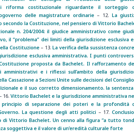
i riforma costituzionale riguardante il sorteggio 
ogoverno delle magistrature ordinarie
–
12.
La giusti
 secondo la Costituzione, nel pensiero di Vittorio Bachel
ionale n. 204/2004: il giudice amministrativo come giud
, il “problema” dei limiti della giurisdizione esclusiva e
della Costituzione
–
13.
La verifica della sussistenza concr
iurisdizione esclusiva amministrativa. I punti controvers
a Costituzione proposta da Bachelet. Il rafforzamento de
i amministrativi e i riflessi sull’ambito della giurisdizi
ella Cassazione a Sezioni Unite sulle decisioni del Consiglio
dizionale e il suo corretto dimensionamento. la sentenza
–
16.
Vittorio Bachelet e la giurisdizione amministrativa ne
l principio di separazione dei poteri e la profondità 
Governo. La questione degli atti politici
–
17.
Conclusio
o di Vittorio Bachelet. Un cenno alla figura “a tutto ton
a soggettiva e il valore di un’eredità culturale forte