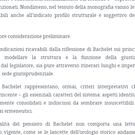
nzionati. Nondimeno, nel tessuto della monografia vanno le
ibili anche all’indicato profilo strutturale e soggettivo de
iore considerazione preliminare.
ndicazioni ricavabili dalla riflessione di Bachelet sui princ
er modellare la struttura e la funzione della giusti
dal legislatore, sia pure attraverso itinerari lunghi e imper
 sede giurisprudenziale.
Bachelet rappresentano, ormai, criteri interpretativi c
cente – gli essenziali caratteri del sistema: aspetti identit
lmente consolidati e indiscussi da sembrare insuscettibili
ssi ermeneutici.
tualità del pensiero di Bachelet non comporta una lett
vigente, come se le lancette dell’orologio storico andass