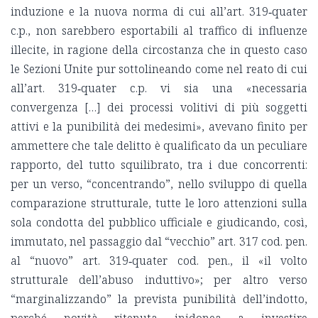
induzione e la nuova norma di cui all’art. 319‑quater
c.p., non sarebbero esportabili al traffico di influenze
illecite, in ragione della circostanza che in questo caso
le Sezioni Unite pur sottolineando come nel reato di cui
all’art. 319‑quater c.p. vi sia una «necessaria
convergenza […] dei processi volitivi di più soggetti
attivi e la punibilità dei medesimi», avevano finito per
ammettere che tale delitto è qualificato da un peculiare
rapporto, del tutto squilibrato, tra i due concorrenti:
per un verso, “concentrando”, nello sviluppo di quella
comparazione strutturale, tutte le loro attenzioni sulla
sola condotta del pubblico ufficiale e giudicando, così,
immutato, nel passaggio dal “vecchio” art. 317 cod. pen.
al “nuovo” art. 319‑quater cod. pen., il «il volto
strutturale dell’abuso induttivo»; per altro verso
“marginalizzando” la prevista punibilità dell’indotto,