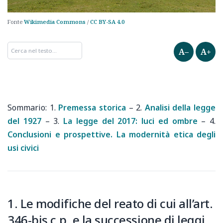
Fonte
Wikimedia Commons
/
CC BY-SA 4.0
A–
A+
1.
Premessa storica
–
2.
Analisi della legge
del 1927
–
3.
La legge del 2017: luci ed ombre
–
4.
Conclusioni e prospettive. La modernità etica degli
usi civici
1. Le modifiche del reato di cui all’art.
346‑bis c.p. e la successione di leggi