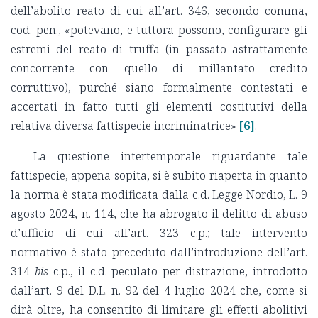
dell’abolito reato di cui all’art. 346, secondo comma,
cod. pen.,
«potevano, e tuttora possono, configurare gli
estremi del reato di truffa (in passato astrattamente
concorrente con quello di millantato credito
corruttivo), purché siano formalmente contestati e
accertati in fatto tutti gli elementi costitutivi della
relativa diversa fattispecie incriminatrice»
[6]
.
La questione intertemporale riguardante tale
fattispecie, appena sopita, si è subito riaperta in quanto
la norma è stata modificata dalla c.d. Legge Nordio, L. 9
agosto 2024, n. 114, che ha abrogato il delitto di abuso
d’ufficio di cui all’art. 323 c.p.; tale intervento
normativo è stato preceduto dall’introduzione dell’art.
314
bis
c.p., il c.d. peculato per distrazione, introdotto
dall’art. 9 del D.L. n. 92 del 4 luglio 2024 che, come si
dirà oltre, ha consentito di limitare gli effetti abolitivi