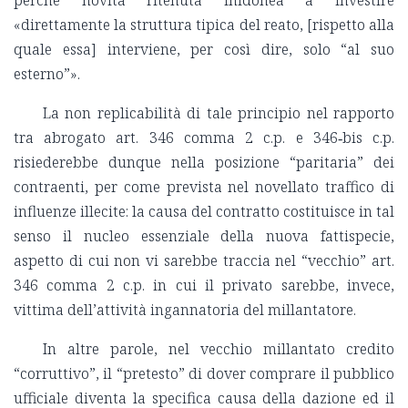
perché novità ritenuta inidonea a investire
«direttamente la struttura tipica del reato, [rispetto alla
quale essa] interviene, per così dire, solo “al suo
esterno”».
La non replicabilità di tale principio nel rapporto
tra abrogato art. 346 comma 2 c.p. e 346‑bis c.p.
risiederebbe dunque nella posizione “paritaria” dei
contraenti, per come prevista nel novellato traffico di
influenze illecite: la causa del contratto costituisce in tal
senso il nucleo essenziale della nuova fattispecie,
aspetto di cui non vi sarebbe traccia nel “vecchio” art.
346 comma 2 c.p. in cui il privato sarebbe, invece,
vittima dell’attività ingannatoria del millantatore.
In altre parole, nel vecchio millantato credito
“corruttivo”, il “pretesto” di dover comprare il pubblico
ufficiale diventa la specifica causa della dazione ed il