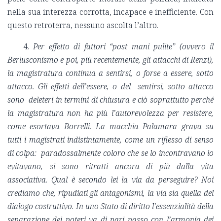
nella sua interezza corrotta, incapace e inefficiente. Con
questo retroterra, nessuno ascolta l’altro.
4.
Per effetto di fattori “post mani pulite” (ovvero il
Berlusconismo e poi, più recentemente, gli attacchi di Renzi),
la magistratura continua a sentirsi, o forse a essere, sotto
attacco. Gli effetti dell’essere, o del sentirsi, sotto attacco
sono deleteri in termini di chiusura e ciò soprattutto perché
la magistratura non ha più l’autorevolezza per resistere,
come esortava Borrelli. La macchia Palamara grava su
tutti i magistrati indistintamente, come un riflesso di senso
di colpa: paradossalmente coloro che se lo incontravano lo
evitavano, si sono ritratti ancora di più dalla vita
associativa. Qual è secondo lei la via da perseguire? Noi
crediamo che, ripudiati gli antagonismi, la via sia quella del
dialogo costruttivo. In uno Stato di diritto l’essenzialità della
separazione dei poteri va di pari passo con l’armonia dei