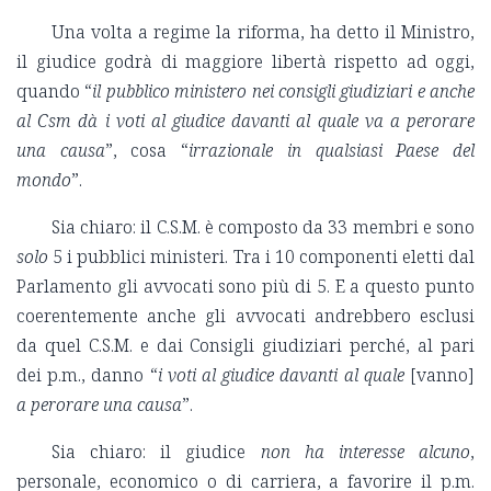
Una volta a regime la riforma, ha detto il Ministro,
il giudice godrà di maggiore libertà rispetto ad oggi,
quando “
il pubblico ministero nei consigli giudiziari e anche
al Csm dà i voti al giudice davanti al quale va a perorare
una causa
”, cosa “
irrazionale in qualsiasi Paese del
mondo
”.
Sia chiaro: il C.S.M. è composto da 33 membri e sono
solo
5 i pubblici ministeri. Tra i 10 componenti eletti dal
Parlamento gli avvocati sono più di 5. E a questo punto
coerentemente anche gli avvocati andrebbero esclusi
da quel C.S.M. e dai Consigli giudiziari perché, al pari
dei p.m., danno “
i voti al giudice davanti al quale
[vanno]
a perorare una causa
”.
Sia chiaro: il giudice
non ha interesse
alcuno
,
personale, economico o di carriera, a favorire il p.m.