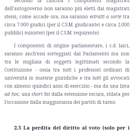
Secondo la riforma i componenti magistrati
dell’autogoverno non saranno più eletti dai magistrati
stessi, come accade ora, ma saranno
estratti a sorte
tra
circa 7.000 giudici (per il C.S.M. giudicante) e circa 2.000
pubblici ministeri (per il C.S.M. requirente).
I componenti di origine parlamentare, i c.d. laici,
saranno anch’essi sorteggiati dal Parlamento ma non
tra le migliaia di soggetti legittimati secondo la
Costituzione - ossia tra
tutti
i professori ordinari di
università in materie giuridiche e tra
tutti
gli avvocati
con almeno quindici anni di esercizio - ma da una lista
ad hoc
, una
short list
dalla estensione oscura, stilata per
l’occasione dalla maggioranza dei partiti di turno.
2.3 La perdita del diritto al voto (solo per i