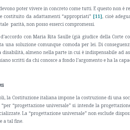
ili devono poter vivere in concreto come tutti. E questo non è r
 costituito da adattamenti “appropriati”
[11]
, cioè adegu
 tale parità, non posso esserci compromessi.
d’accordo con Maria Rita Saulle (già giudice della Corte c
ta una soluzione comunque comoda per lei. Di conseguenza, 
 disabilità, almeno nella parte in cui è indispensabile ad ass
i siano scritti da chi conosce a fondo l’argomento e ha la capa
ti
oli, la Costituzione italiana impone la costruzione di una soc
he “per “progettazione universale” si intende la progettazione
ializzate. La “progettazione universale” non esclude disposi
 a tal fine.