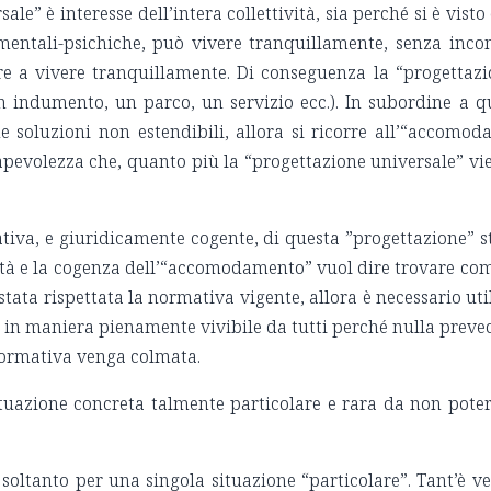
ale” è interesse dell’intera collettività, sia perché si è vis
-mentali-psichiche, può vivere tranquillamente, senza incon
are a vivere tranquillamente. Di conseguenza la “progettaz
n indumento, un parco, un servizio ecc.). In subordine a qu
he soluzioni non estendibili, allora si ricorre all’“accom
nsapevolezza che, quanto più la “progettazione universale” v
va, e giuridicamente cogente, di questa ”progettazione” sta 
tà e la cogenza dell’“accomodamento” vuol dire trovare com
tata rispettata la normativa vigente, allora è necessario util
ti in maniera pienamente vivibile da tutti perché nulla preved
 normativa venga colmata.
tuazione concreta talmente particolare e rara da non poter 
ltanto per una singola situazione “particolare”. Tant’è ver