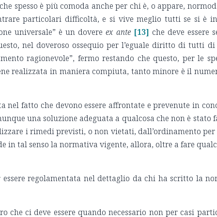
to che spesso è più comoda anche per chi è, o appare, normodot
trare particolari difficoltà, e si vive meglio tutti se si è
ione universale” è un dovere
ex ante
[13]
che deve essere se
esto, nel doveroso ossequio per l’eguale diritto di tutti d
odamento ragionevole”, fermo restando che questo, per le sp
iene realizzata in maniera compiuta, tanto minore è il nume
nel fatto che devono essere affrontate e prevenute in concre
unque una soluzione adeguata a qualcosa che non è stato fat
izzare i rimedi previsti, o non vietati, dall’ordinamento per
e in tal senso la normativa vigente, allora, oltre a fare qua
essere regolamentata nel dettaglio da chi ha scritto la norm
o che ci deve essere quando necessario non per casi partico