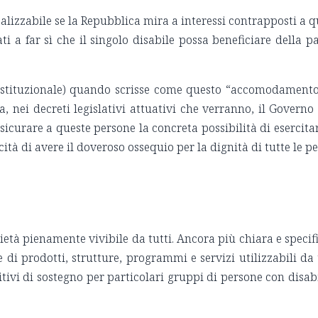
ealizzabile se la Repubblica mira a interessi contrapposti a qu
ati a far sì che il singolo disabile possa beneficiare della 
ostituzionale) quando scrisse come questo “accomodamento” 
nei decreti legislativi attuativi che verranno, il Govern
icurare a queste persone la concreta possibilità di esercitar
cità di avere il doveroso ossequio per la dignità di tutte le p
ietà pienamente vivibile da tutti. Ancora più chiara e specific
 di prodotti, strutture, programmi e servizi utilizzabili da 
tivi di sostegno per particolari gruppi di persone con disabi