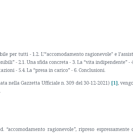
e per tutti - 1.2. L’“accomodamento ragionevole" e l’assisten
ibili” - 2.1. Una sfida concreta - 3. La “vita indipendente” - 4
tazioni - 5.4. La “presa in carico” - 6. Conclusioni.
ta nella Gazzetta Ufficiale n. 309 del 30-12-2021)
[1]
, vengo
.
cd.
“
accomodamento ragionevole
”
, ripreso espressamente 