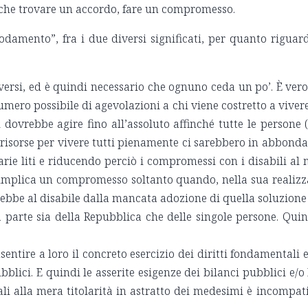
anche trovare un accordo, fare un compromesso.
odamento”, fra i due diversi significati, per quanto rigua
versi, ed è quindi necessario che ognuno ceda un po’. È vero 
numero possibile di agevolazioni a chi viene costretto a vive
i dovrebbe agire fino all’assoluto affinché tutte le persone
e risorse per vivere tutti pienamente ci sarebbero in abbondan
rie liti e riducendo perciò i compromessi con i disabili al 
mplica un compromesso soltanto quando, nella sua realizza
riverebbe al disabile dalla mancata adozione di quella soluzion
 parte sia della Repubblica che delle singole persone. Quindi
ntire a loro il concreto esercizio dei diritti fondamentali e i
ubblici. E quindi le asserite esigenze dei bilanci pubblici e
li alla mera titolarità in astratto dei medesimi è incompatib