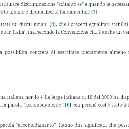
costituisce discriminazione “soltanto se” e quando le necess
diritto umano o di una libertà fondamentale
[3]
.
ttati sui diritti umani
[4]
, che i precetti egualitari stabili
 in Italia), ma, secondo la Convenzione cit., è anche un vero 
la possibilità concreta di esercitare pienamente almeno i
gua italiana non lo è. La legge italiana n. 18 del 2009 ha dis
con la parola “accomodamento”
[6]
, sia perché cosi è stato f
la parola “accomodamento”
,
hanno due significati, che posso