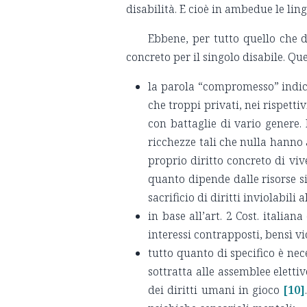
disabilità. E cioè in ambedue le l
Ebbene, per tutto quello che 
concreto per il singolo disabile. Que
la parola “compromesso” indica 
che troppi privati, nei rispett
con battaglie di vario genere. 
ricchezze tali che nulla hanno a
proprio diritto concreto di vi
quanto dipende dalle risorse s
sacrificio di diritti inviolabil
in base all’art. 2 Cost. italia
interessi contrapposti, bensì v
tutto quanto di specifico è nece
sottratta alle assemblee eletti
dei diritti umani in gioco
[10]