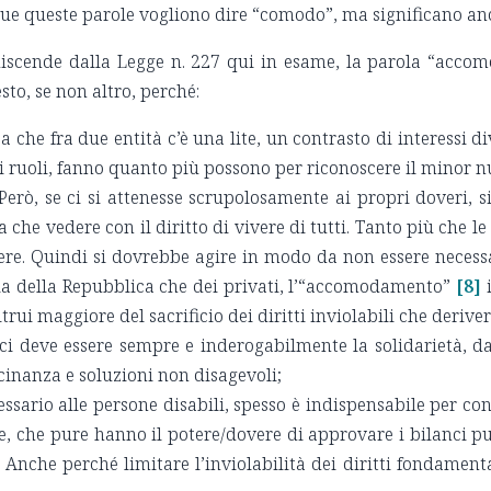
ingue queste parole vogliono dire “comodo”, ma significano 
discende dalla Legge n. 227 qui in esame, la parola “accom
sto, se non altro, perché:
che fra due entità c’è una lite, un contrasto di interessi di
ivi ruoli, fanno quanto più possono per riconoscere il minor 
Però, se ci si attenesse scrupolosamente ai propri doveri, s
 che vedere con il diritto di vivere di tutti. Tanto più che l
vere. Quindi si dovrebbe agire in modo da non essere necessa
ia della Repubblica che dei privati, l’“accomodamento”
[8]
i
i altrui maggiore del sacrificio dei diritti inviolabili che de
na ci deve essere sempre e inderogabilmente la solidarietà, da
icinanza e soluzioni non disagevoli;
ssario alle persone disabili, spesso è indispensabile per conse
ve, che pure hanno il potere/dovere di approvare i bilanci p
. Anche perché limitare l’inviolabilità dei diritti fondamenta