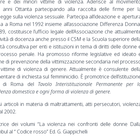
ere e dei minori vittime di violenza. Aderisce al moviment
i anni Ottanta partecipando alla raccolta delle firme per l
legge sulla violenza sessuale. Partecipa all’ideazione e apertur
nza a Roma nel 1992 insieme all’associazione Differenza Donna
89, costituisce l’ufficio legale dell’Associazione che attualment
ività di docenza anche presso il CSM e la Scuola superiore dell
tà consultiva per enti e istituzioni in tema di diritti delle donne 
rocesso penale. Ha promosso riforme legislative ed ideato 
he di prevenzione della vittimizzazione secondaria nel process
vittime di violenza di genere. Attualmente è consulente dell
tare di inchiesta sul femminicidio. È promotrice dell’istituzion
le di Roma del
Tavolo Interistituzionale Permanente per l
lenza domestica e ogni forma di violenza di genere
.
 articoli in materia di maltrattamenti, atti persecutori, violenz
al 2002.
ice dei volumi “La violenza nei confronti delle donne Dall
ul al “ Codice rosso” Ed. G. Giappichelli