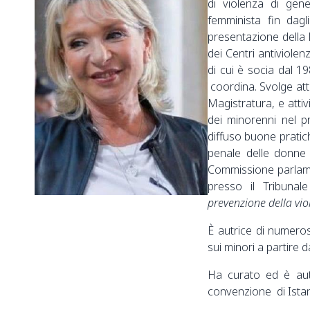
di violenza di gen
femminista fin dagl
presentazione della 
dei Centri antiviole
di cui è socia dal 19
coordina. Svolge att
Magistratura, e attivi
dei minorenni nel p
diffuso buone pratic
penale delle donne 
Commissione parlamen
presso il Tribuna
prevenzione della vio
È autrice di numerosi
sui minori a partire d
Ha curato ed è autr
convenzione di Istanb