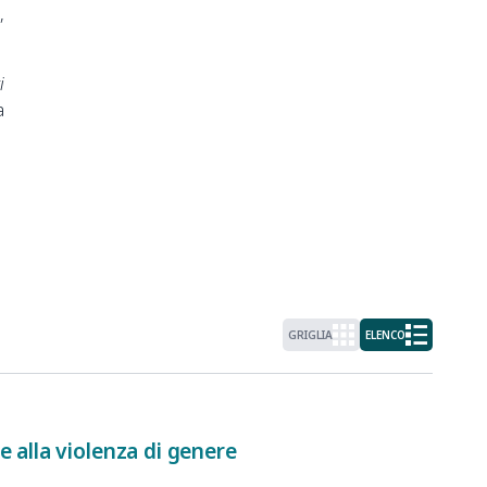
,
i
a
GRIGLIA
ELENCO
 alla violenza di genere