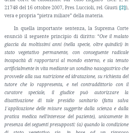
21748 del 16 ottobre 2007, Pres. Luccioli, rel. Giusti
[2]
),
vera e propria “pietra miliare” della materia.
In quella importante sentenza, la Suprema Corte
enunciò il seguente principio di diritto: “
Ove il malato
giaccia da moltissimi anni (nella specie, oltre quindici) in
stato vegetativo permanente, con conseguente radicale
incapacità di rapportarsi al mondo esterno, e sia tenuto
artificialmente in vita mediante un sondino nasogastrico che
provvede alla sua nutrizione ed idratazione, su richiesta del
tutore che lo rappresenta, e nel contraddittorio con il
curatore speciale, il giudice può autorizzare la
disattivazione di tale presidio sanitario (fatta salva
1'applicazione delle misure suggerite dalla scienza e dalla
pratica medicа nell'interesse del paziente), unicamente in
presenza dei seguenti presupposti: (a) quando la condizione
di stato vegetativo sia, in base ad un rigoroso