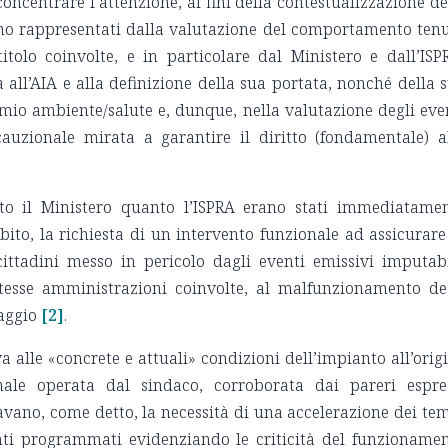
concentrare l’attenzione, ai fini della contestualizzazione de
ono rappresentati dalla valutazione del comportamento ten
itolo coinvolte, e in particolare dal Ministero e dall’ISP
all’AIA e alla definizione della sua portata, nonché della 
omio ambiente/salute e, dunque, nella valutazione degli eve
auzionale mirata a garantire il diritto (fondamentale) a
to il Ministero quanto l’ISPRA erano stati immediatame
bito, la richiesta di un intervento funzionale ad assicurare
 cittadini messo in pericolo dagli eventi emissivi imputabi
tesse amministrazioni coinvolte, al malfunzionamento de
raggio
[2]
.
 alle «concrete e attuali» condizioni dell’impianto all’orig
nale operata dal sindaco, corroborata dai pareri espre
avano, come detto, la necessità di una accelerazione dei te
enti programmati evidenziando le criticità del funzioname