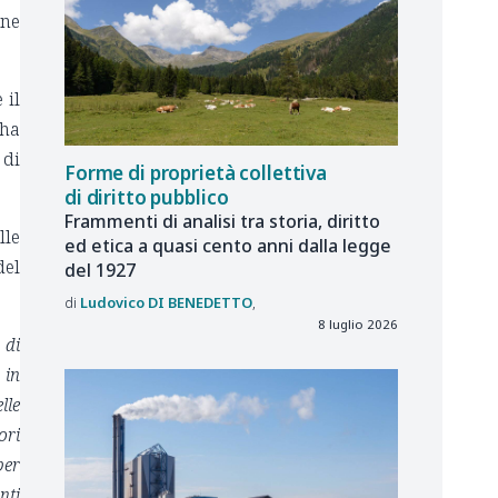
one
 il
 ha
 di
Forme di proprietà collettiva
di diritto pubblico
Frammenti di analisi tra storia, diritto
lle
ed etica a quasi cento anni dalla legge
del
del 1927
Ludovico
DI BENEDETTO
8 luglio 2026
 di
 in
lle
ori
per
nti