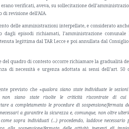
 erano verificati, aveva, su sollecitazione dell’amministrazi
di revisione dell’AIA.
to delle amministrazioni interpellate, e considerato anche
o dagli episodi richiamati, l’amministrazione comunale
itenuta legittima dal TAR Lecce e poi annullata dal Consiglio
ne del quadro di contesto occorre richiamare la gradualità de
nza di necessità e urgenza adottata ai sensi dell’art. 50 
ente previsto che «
qualora siano state individuate le sezioni
on siano state risolte le criticità riscontrate di cui
tare a completamento le procedure di sospensione/fermata de
e necessari a garantire la sicurezza e, comunque, non oltre ulteri
i come sopra individuati (…) procedendo, laddove necessario 
za alla sospensione/fermata delle attività inerenti gli impia