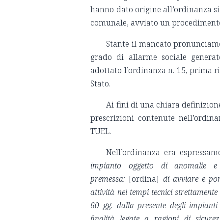
hanno dato origine all’ordinanza si
comunale, avviato un procedimento 
Stante il mancato pronunciamen
grado di allarme sociale generat
adottato l’ordinanza n. 15, prima r
Stato.
Ai fini di una chiara definizio
prescrizioni contenute nell’ordina
TUEL.
Nell’ordinanza era espressam
impianto oggetto di anomalie e n
premessa:
[ordina]
di avviare e por
attività nei tempi tecnici strettament
60 gg. dalla presente degli impiant
finalità legate a ragioni di sicurez