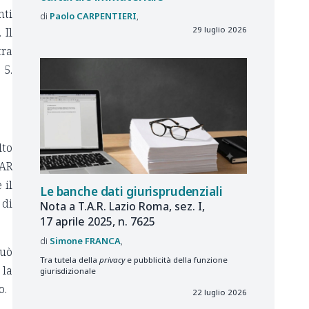
nti
Paolo
CARPENTIERI
29 luglio 2026
 Il
tra
 5.
lto
TAR
 il
Le banche dati giurisprudenziali
 di
Nota a T.A.R. Lazio Roma, sez. I,
17 aprile 2025, n. 7625
Simone
FRANCA
può
Tra tutela della
privacy
e pubblicità della funzione
 la
giurisdizionale
o.
22 luglio 2026