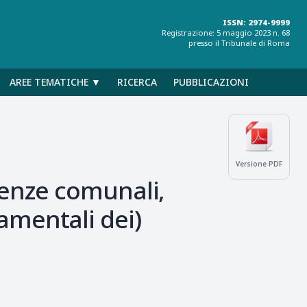
ISSN: 2974-9999
Registrazione: 5 maggio 2023 n. 68
presso il Tribunale di Roma
AREE TEMATICHE ▼
RICERCA
PUBBLICAZIONI
Versione PDF
tenze comunali,
damentali dei)