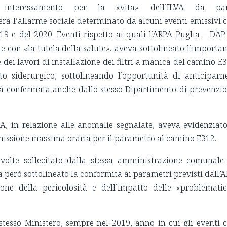
o interessamento per la «vita» dell’ILVA da par
ra l’allarme sociale determinato da alcuni eventi emissivi 
019 e del 2020. Eventi rispetto ai quali l’ARPA Puglia – DAP
e con «la tutela della salute», aveva sottolineato l’importa
 dei lavori di installazione dei filtri a manica del camino E
to siderurgico, sottolineando l’opportunità di anticiparn
tà confermata anche dallo stesso Dipartimento di prevenzi
A, in relazione alle anomalie segnalate, aveva evidenziato
missione massima oraria per il parametro al camino E312.
 volte sollecitato dalla stessa amministrazione comunale
va però sottolineato la conformità ai parametri previsti dall’A
ione della pericolosità e dell’impatto delle «problemati
stesso Ministero, sempre nel 2019, anno in cui gli eventi 