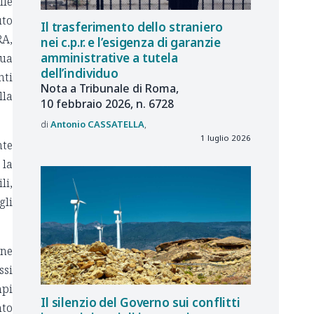
lle
uto
Il trasferimento dello straniero
RA,
nei c.p.r. e l’esigenza di garanzie
amministrative a tutela
sua
dell’individuo
nti
Nota a Tribunale di Roma,
lla
10 febbraio 2026, n. 6728
Antonio
CASSATELLA
1 luglio 2026
nte
 la
li,
gli
ine
ssi
mpi
Il silenzio del Governo sui conflitti
nto