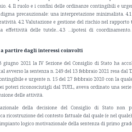
io. 4. Il ruolo e i confini delle ordinanze contingibili e urge
adigma precauzionale: una interpretazione minimalista. 4.1.
atività. 4.2 Valutazione e gestione del rischio nel rapporto 
la effettività delle tutele…4.3 …ipotesi di coordinamento.
 partire dagli interessi coinvolti
3 giugno 2021 la IV Sezione del Consiglio di Stato ha acco
tal avverso la sentenza n. 249 del 13 febbraio 2021 resa dal 
ontingibile e urgente n. 15 del 27 febbraio 2020 con la quale
dei poteri riconosciutigli dal TUEL, aveva ordinato una serie
nsione delle attività.
vazionale della decisione del Consiglio di Stato non 
ica ricostruzione del contesto fattuale dal quale (e nel quale)
ll’impianto logico motivazionale della sentenza di primo grad