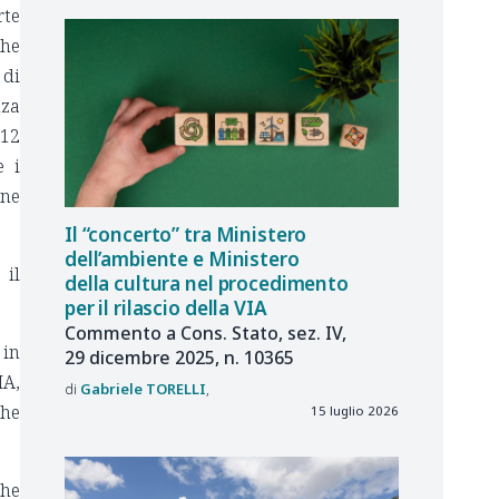
te
che
 di
nza
312
e i
one
Il “concerto” tra Ministero
dell’ambiente e Ministero
 il
della cultura nel procedimento
per il rilascio della VIA
Commento a Cons. Stato, sez. IV,
 in
29 dicembre 2025, n. 10365
IA,
Gabriele
TORELLI
che
15 luglio 2026
che