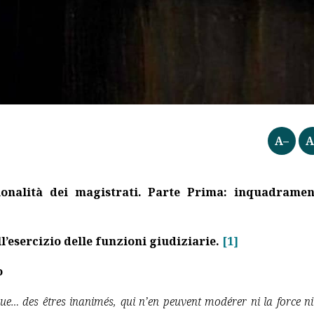
A–
A
ionalità dei magistrati. Parte Prima: inquadramen
ll’esercizio delle funzioni giudiziarie
.
[1]
o
que… des êtres inanimés, qui n’en peuvent modérer ni la force ni