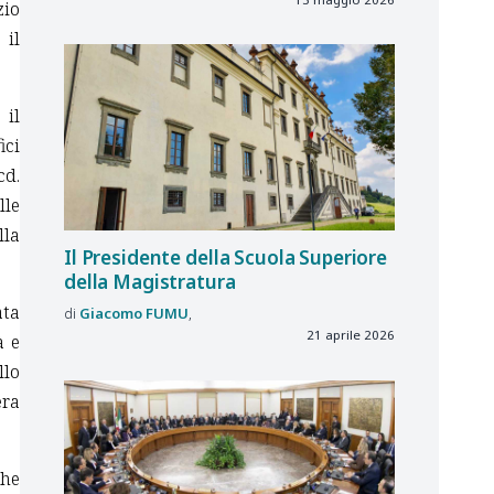
zio
 il
 il
ici
cd.
lle
lla
Il Presidente della Scuola Superiore
della Magistratura
ata
Giacomo
FUMU
21 aprile 2026
à e
llo
era
che