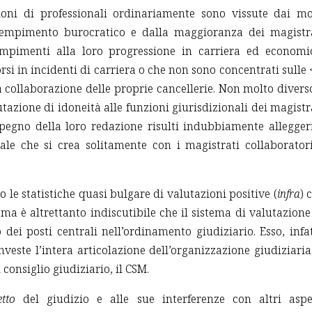
ioni di professionali ordinariamente sono vissute dai mo
dempimento burocratico e dalla maggioranza dei magistr
mpimenti alla loro progressione in carriera ed economi
si in incidenti di carriera o che non sono concentrati sulle 
 collaborazione delle proprie cancellerie. Non molto divers
tazione di idoneità alle funzioni giurisdizionali dei magistr
mpegno della loro redazione risulti indubbiamente allegger
nale che si crea solitamente con i magistrati collaborator
 le statistiche quasi bulgare di valutazioni positive (
infra
) 
 ma è altrettanto indiscutibile che il sistema di valutazione
 dei posti centrali nell’ordinamento giudiziario. Esso, infat
nveste l’intera articolazione dell’organizzazione giudiziaria:
l consiglio giudiziario, il CSM.
etto
del giudizio e alle sue interferenze con altri aspe