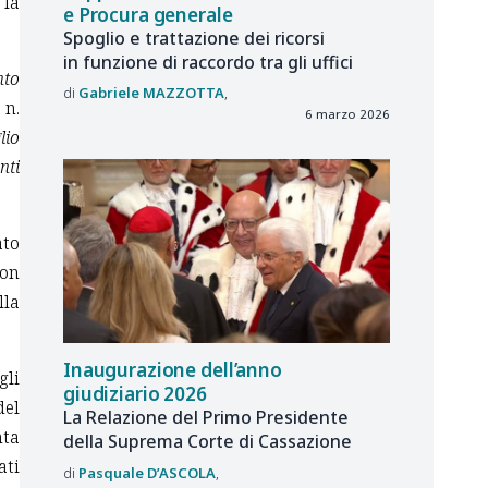
 la
e Procura generale
Spoglio e trattazione dei ricorsi
in funzione di raccordo tra gli uffici
nto
Gabriele
MAZZOTTA
 n.
6 marzo 2026
lio
nti
ato
non
lla
Inaugurazione dell’anno
gli
giudiziario 2026
del
La Relazione del Primo Presidente
nta
della Suprema Corte di Cassazione
ati
Pasquale
D’ASCOLA