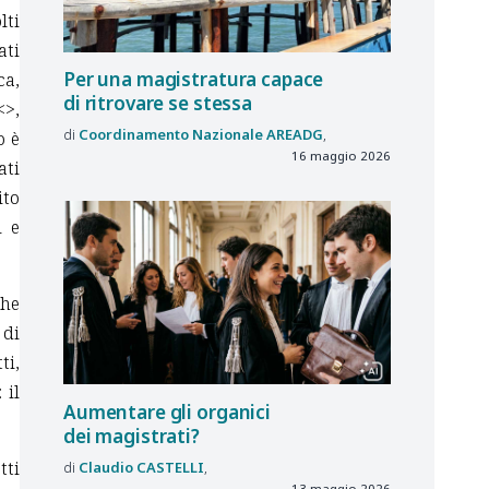
lti
ati
Per una magistratura capace
ca,
di ritrovare se stessa
<
>,
Coordinamento Nazionale
AREADG
o è
16 maggio 2026
ati
ito
i e
che
 di
ti,
 il
Aumentare gli organici
dei magistrati?
tti
Claudio
CASTELLI
13 maggio 2026