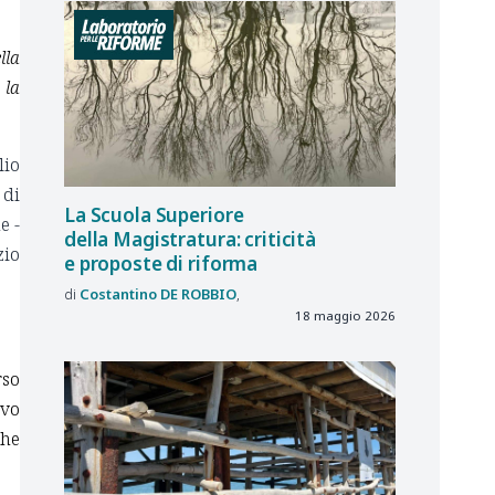
lla
 la
lio
 di
La Scuola Superiore
e -
della Magistratura: criticità
zio
e proposte di riforma
Costantino
DE ROBBIO
18 maggio 2026
rso
ovo
che