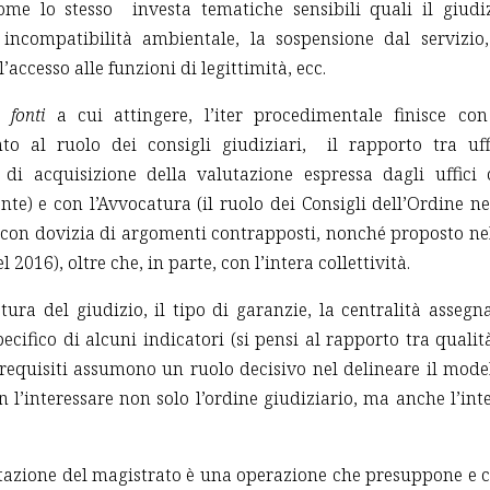
ome lo stesso investa tematiche sensibili quali il giudi
r incompatibilità ambientale, la sospensione dal servizio,
l’accesso alle funzioni di legittimità, ecc.
le
fonti
a cui attingere, l’iter procedimentale finisce con
to al ruolo dei consigli giudiziari, il rapporto tra uff
e di acquisizione della valutazione espressa dagli uffici 
nte) e con l’Avvocatura (il ruolo dei Consigli dell’Ordine ne
, con dovizia di argomenti contrapposti, nonché proposto ne
2016), oltre che, in parte, con l’intera collettività.
atura del giudizio, il tipo di garanzie, la centralità assegn
pecifico di alcuni indicatori (si pensi al rapporto tra qualit
erequisiti assumono un ruolo decisivo nel delineare il mode
 l’interessare non solo l’ordine giudiziario, ma anche l’int
lutazione del magistrato è una operazione che presuppone e 