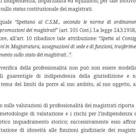
i indipendenza, imparzialità ed equilibrio; per tale motivo
 sullo
status
costituzionale dei magistrati.
 quale
“Spettano al C.S.M., secondo le norme di ordiname
 promozioni dei magistrati
” (art. 105 Cost.). La legge 24.3.1958,
re, all’art. 10 ribadisce tale attribuzione: “
Spetta al Consig
ni in Magistratura, assegnazioni di sede e di funzioni, trasferime
mento sullo stato dei magistrati
…”.
 verifica della professionalità non può non essere modell
ili guarentigie di indipendenza della giurisdizione e 
 tema dei limiti da porre al suo ambito, al suo oggetto, a
 sulle valutazioni di professionalità dei magistrati riporta 
 metodologie di valutazione e i rischi per l’indipendenza 
tetico inquadramento storico; successivamente esso affro
tazione di idoneità alle funzioni giudiziarie dei magistr