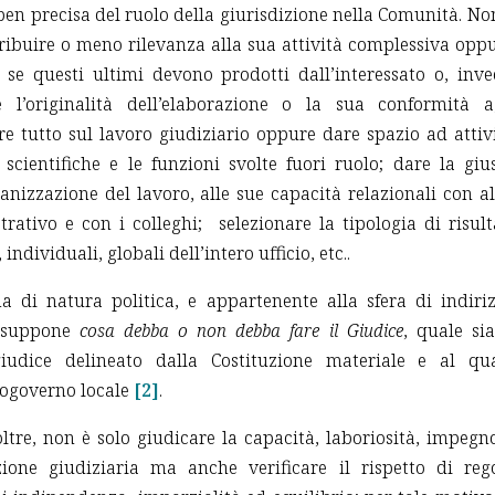
ben precisa del ruolo della giurisdizione nella Comunità. No
tribuire o meno rilevanza alla sua attività complessiva opp
 se questi ultimi devono prodotti dall’interessato o, inve
e l’originalità dell’elaborazione o la sua conformità a
e tutto sul lavoro giudiziario oppure dare spazio ad attiv
scientifiche e le funzioni svolte fuori ruolo; dare la giu
nizzazione del lavoro, alle sue capacità relazionali con al
rativo e con i colleghi; selezionare la tipologia di risult
individuali, globali dell’intero ufficio, etc..
ma di natura politica, e appartenente alla sfera di indiri
resuppone
cosa debba o non debba fare il Giudice
, quale sia
iudice delineato dalla Costituzione materiale e al qu
utogoverno locale
[2]
.
oltre, non è solo giudicare la capacità, laboriosità, impegn
nzione giudiziaria ma anche verificare il rispetto di reg