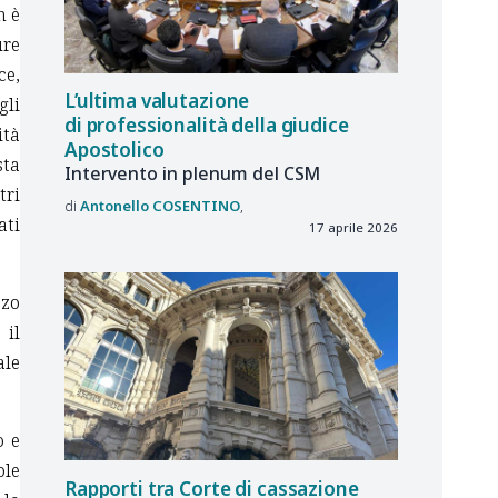
n è
ure
ce,
L’ultima valutazione
gli
di professionalità della giudice
ità
Apostolico
sta
Intervento in plenum del CSM
tri
Antonello
COSENTINO
ati
17 aprile 2026
zzo
 il
ale
o e
ole
Rapporti tra Corte di cassazione