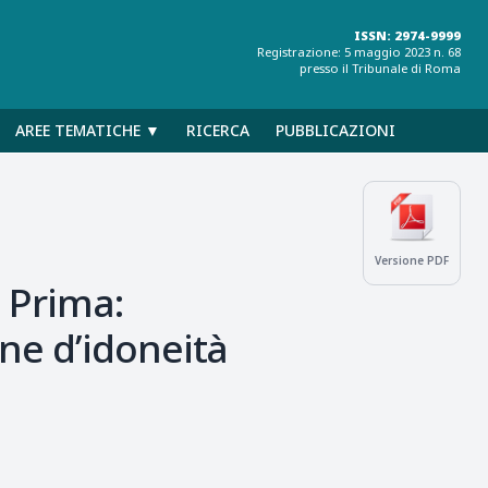
ISSN: 2974-9999
Registrazione: 5 maggio 2023 n. 68
presso il Tribunale di Roma
AREE TEMATICHE ▼
RICERCA
PUBBLICAZIONI
Versione PDF
e Prima:
ne d’idoneità