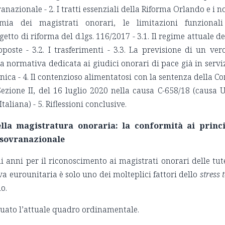
anazionale - 2. I tratti essenziali della Riforma Orlando e i n
mia dei magistrati onorari, le limitazioni funzional
rogetto di riforma del d.lgs. 116/2017 - 3.1. Il regime attuale de
poste - 3.2. I trasferimenti - 3.3. La previsione di un ver
La normativa dedicata ai giudici onorari di pace già in servi
anica - 4. Il contenzioso alimentatosi con la sentenza della Co
ezione II, del 16 luglio 2020 nella causa C-658/18 (causa U
aliana) - 5. Riflessioni conclusive.
lla magistratura onoraria: la conformità ai princi
a sovranazionale
i anni per il riconoscimento ai magistrati onorari delle tut
va eurounitaria è solo uno dei molteplici fattori dello
stress t
o.
uato l’attuale quadro ordinamentale.