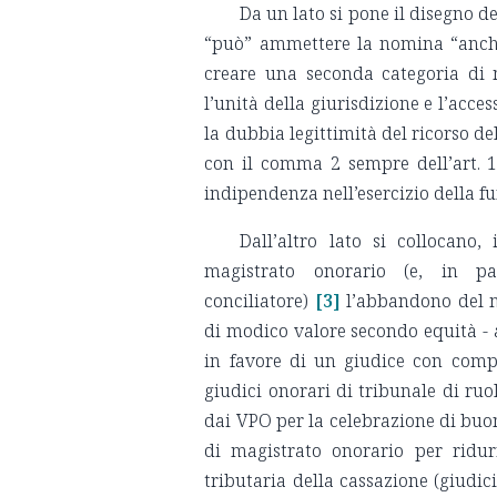
Da un lato si pone il disegno de
“può” ammettere la nomina “anche e
creare una seconda categoria di m
l’unità della giurisdizione e l’acc
la dubbia legittimità del ricorso de
con il comma 2 sempre dell’art. 1
indipendenza nell’esercizio della fun
Dall’altro lato si collocano,
magistrato onorario (e, in par
conciliatore)
[3]
l’abbandono del mo
di modico valore secondo equità - a
in favore di un giudice con compe
giudici onorari di tribunale di ruo
dai VPO per la celebrazione di buon
di magistrato onorario per ridu
tributaria della cassazione (giudici