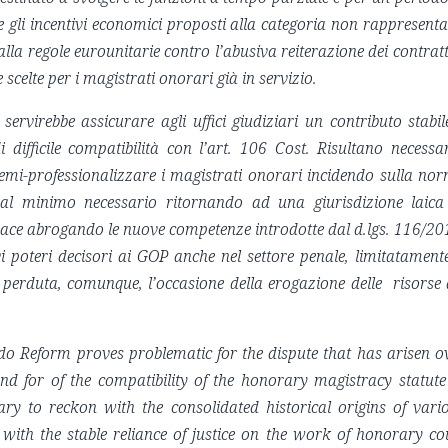
 gli incentivi economici proposti alla categoria non rappresent
la regole eurounitarie contro l’abusiva reiterazione dei contratt
celte per i magistrati onorari già in servizio.
 servirebbe assicurare agli uffici giudiziari un contributo stabil
difficile compatibilità con l’art. 106 Cost. Risultano necessar
semi-professionalizzare i magistrati onorari incidendo sulla no
o al minimo necessario ritornando ad una giurisdizione laica
 pace abrogando le nuove competenze introdotte dal d.lgs. 116/20
vi poteri decisori ai GOP anche nel settore penale, limitatament
perduta, comunque, l’occasione della erogazione delle risorse 
do Reform proves problematic for the dispute that has arisen o
and for of the compatibility of the honorary magistracy statute
ssary to reckon with the consolidated historical origins of vari
with the stable reliance of justice on the work of honorary co