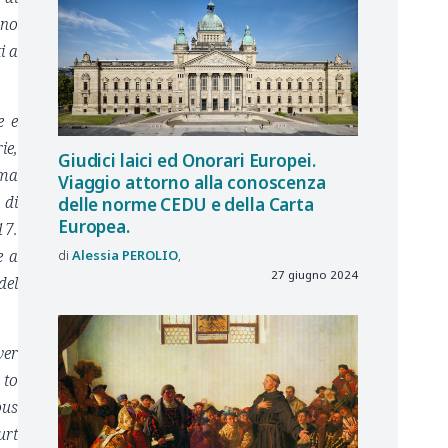
ano
i a
e e
ie,
Giudici laici ed Onorari Europei.
rma
Viaggio attorno alla conoscenza
 di
delle norme CEDU e della Carta
Europea.
17.
e a
Alessia
PEROLIO
27 giugno 2024
del
ver
 to
ous
urt