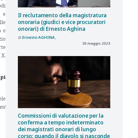
odi
i e
Il reclutamento della magistratura
onoraria (giudici e vice procuratori
lle
onorari) di Ernesto Aghina
o e
Ernesto
AGHINA
zio
30 maggio 2023
rte
.X.
pi
ele
est
Commissioni di valutazione per la
conferma a tempo indeterminato
dei magistrati onorari di lungo
corso: quando il diavolo si nasconde