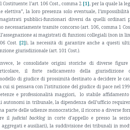
l Costituente: l’art. 106 Cost., comma 2
[1]
, per la quale la le
lettiva”, la loro presenza solo eventuale, l’impossibilità
agistrati pubblici-funzionari diversi da quelli ordinari 
esso necessariamente tramite concorso (art. 106, comma 1 Cost
ll’assegnazione ai magistrati di funzioni collegiali (non in li
06 Cost.
[2]
), la necessità di garantire anche a questi ult
zione giurisdizionale (art. 101 Cost.).
 invece, le consolidate origini storiche di diverse figure
ticolare, il forte radicamento della giurisdizione 
dello di giudice di prossimità destinato a decidere le ca
 cui si pensava con l’istituzione del giudice di pace nel 199
tenze e professionalità maggiori, lo stabile affidamento
li autonomi in tribunale, la dipendenza dell’ufficio require
a parte delle udienze monocratiche, il ricorso a diverse fo
rre il
judicial backlog
in corte d’appello e presso la sezi
 aggregati e ausiliari), la suddivisione dei tribunali in mod