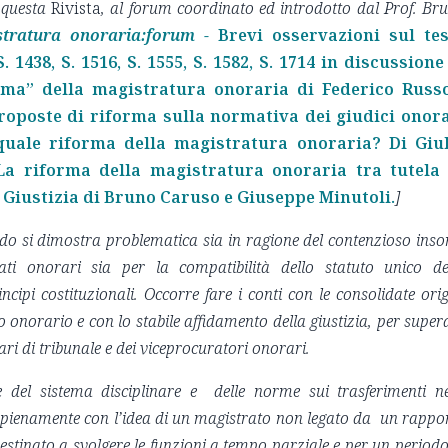
n questa
Rivista
, al forum coordinato ed introdotto dal Prof. Br
tratura onoraria:forum -
Brevi osservazioni sul te
. 1438, S. 1516, S. 1555, S. 1582, S. 1714 in discussione
rma” della magistratura onoraria
di Federico Russ
roposte di riforma sulla normativa dei giudici onor
 quale riforma della magistratura onoraria? Di Giu
La riforma della magistratura onoraria tra tutela 
la Giustizia di Bruno Caruso e Giuseppe Minutoli.
]
do si dimostra problematica sia in ragione del contenzioso inso
rati onorari sia per la compatibilità dello statuto unico de
cipi costituzionali. Occorre fare i conti con le consolidate orig
o onorario e con lo stabile affidamento della giustizia, per super
rari di tribunale e dei viceprocuratori onorari.
del sistema disciplinare e delle norme sui trasferimenti ne
o pienamente con l’idea di un magistrato non legato da un rappo
estinato a svolgere le funzioni a tempo parziale e per un periodo