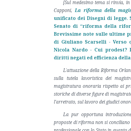
[Sul medesimo tema si rinvia, i
Capponi,
La riforma della magis
unificato dei Disegni di legge. S
Senato di “riforma della rifo
Brevissime note sulle ultime p
di Giuliano Scarselli - Verso
Nicola Nardo - Cui prodest? 
diritti negati ed efficienza del
L'attuazione della Riforma Orlan
sulla tutela lavoristica dei magist
magistratura onoraria rispetto ai prin
storiche di diverse figure di magistrat
l’arretrato, sul lavoro dei giudici ono
La pur opportuna introduzione 
proposte di riforma non si concilian
professionale con lo Stato in quanto d