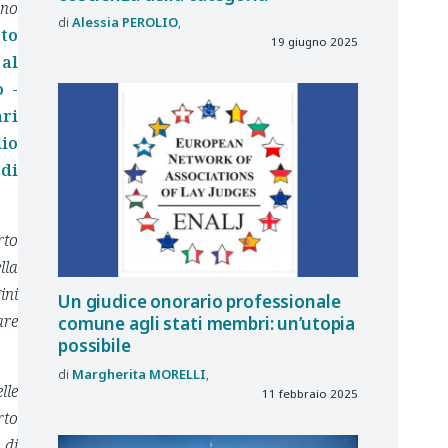
uno
Alessia
PEROLIO
sto
19 giugno 2025
 al
o -
ari
lio
di
rto
lla
ini
Un giudice onorario professionale
are
comune agli stati membri: un’utopia
possibile
Margherita
MORELLI
lle
11 febbraio 2025
rto
 di