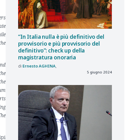
ers
ate
ile
“In Italia nulla è più definitivo del
the
provvisorio e più provvisorio del
definitivo”: check up della
magistratura onoraria
and
Ernesto
AGHINA
the
5 giugno 2024
the
mum
rts
ing
The
ipi