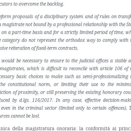
utors to overcome the backlog.
reform proposals of a disciplinary system and of rules on transf
 a magistrate not bound by a professional relationship with the St
 on a part-time basis and for a strictly limited period of time, wh
he category do not represent the orthodox way to comply with 
ve reiteration of fixed-term contracts.
 it would be necessary to ensure to the judicial offices a stable 
gistrates, which is difficult to reconcile with article 106 of 
ecessary basic choices to make such as semi-professionalizing 
the constitutional norm, or limiting their use to the mini
iction of proximity, or still preserving the existing honorary cou
ced by d.lgs. 116/2017. In any case, effective decision-mak
en in the criminal sector (limited only to certain offences). 
rces cannot be lost.
nica della magistratura onoraria: la conformità ai princ