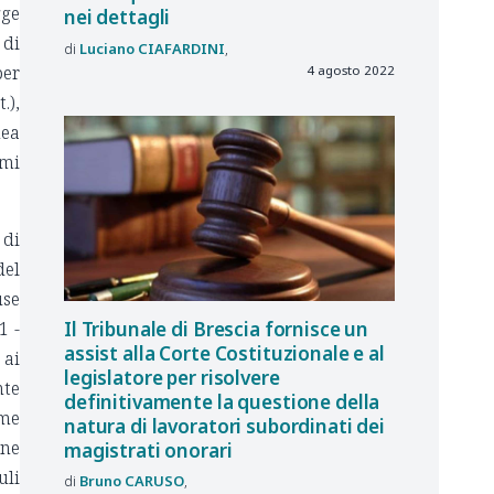
gge
nei dettagli
 di
Luciano
CIAFARDINI
per
4 agosto 2022
.),
nea
imi
 di
del
use
Il Tribunale di Brescia fornisce un
1 -
assist alla Corte Costituzionale e al
 ai
legislatore per risolvere
nte
definitivamente la questione della
rme
natura di lavoratori subordinati dei
one
magistrati onorari
uli
Bruno
CARUSO