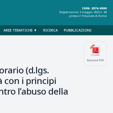
ISSN: 2974-9999
Registrazione: 5 maggio 2023 n. 68
presso il Tribunale di Roma
AREE TEMATICHE ▼
RICERCA
PUBBLICAZIONI
Versione PDF
rario (d.lgs.
 con i principi
ntro l’abuso della