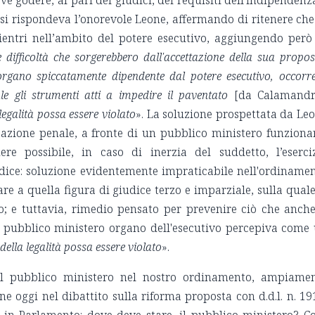
esi rispondeva l’onorevole Leone, affermando di ritenere che
ientri nell’ambito del potere esecutivo, aggiungendo però
difficoltà che sorgerebbero dall'accettazione della sua propos
rgano spiccatamente dipendente dal potere esecutivo, occorr
ale gli strumenti atti a impedire il paventato
[da Calamandr
 legalità possa essere violato
». La soluzione prospettata da Le
ll’azione penale, a fronte di un pubblico ministero funziona
ere possibile, in caso di inerzia del suddetto, l’eserci
udice: soluzione evidentemente impraticabile nell'ordiname
re a quella figura di giudice terzo e imparziale, sulla quale
o; e tuttavia, rimedio pensato per prevenire ciò che anche
il pubblico ministero organo dell'esecutivo percepiva come
 della legalità possa essere violato
».
del pubblico ministero nel nostro ordinamento, ampiame
ne oggi nel dibattito sulla riforma proposta con d.d.l. n. 19
e in Parlamento: dove deve stare, il pubblico ministero? C