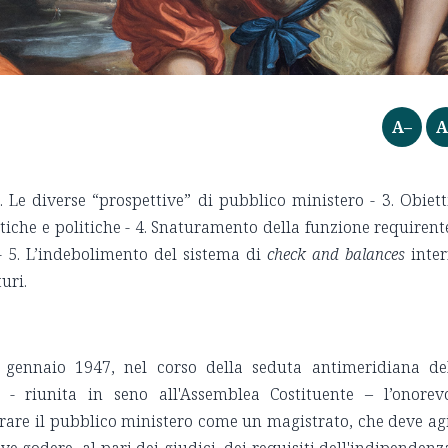
A–
A
 Le diverse “prospettive” di pubblico ministero - 3. Obiett
iche e politiche - 4. Snaturamento della funzione requirent
- 5. L’indebolimento del sistema di
check and balances
inte
turi.
0 gennaio 1947, nel corso della seduta antimeridiana de
- riunita in seno all'Assemblea Costituente – l’onorev
rare il pubblico ministero come un magistrato, che deve ag
eve godere, al pari dei giudici, dei requisiti dell'indipendenz