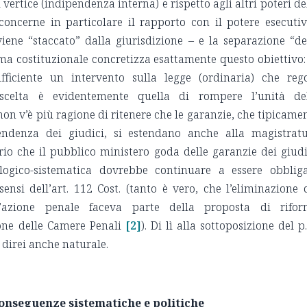
 vertice (indipendenza interna) e rispetto agli altri poteri de
concerne in particolare il rapporto con il potere esecutiv
iene “staccato” dalla giurisdizione – e la separazione “de
ma costituzionale concretizza esattamente questo obiettivo:
fficiente un intervento sulla legge (ordinaria) che reg
 scelta è evidentemente quella di rompere l’unità de
non v’è più ragione di ritenere che le garanzie, che tipicame
endenza dei giudici, si estendano anche alla magistrat
rio che il pubblico ministero goda delle garanzie dei giudi
ogico-sistematica dovrebbe continuare a essere obblig
 sensi dell’art. 112 Cost. (tanto è vero, che l’eliminazione 
ll’azione penale faceva parte della proposta di rifo
one delle Camere Penali
[2]
). Di lì alla sottoposizione del p
e direi anche naturale.
 conseguenze sistematiche e politiche