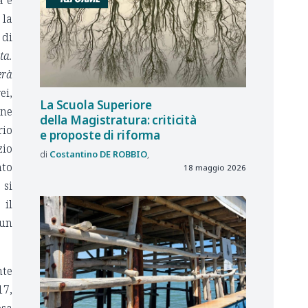
 la
 di
ta.
erà
ei,
La Scuola Superiore
one
della Magistratura: criticità
rio
e proposte di riforma
zio
Costantino
DE ROBBIO
nto
18 maggio 2026
 si
 il
 un
nte
17,
osa