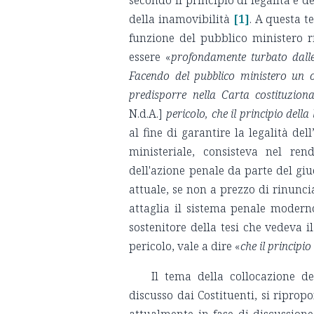
della inamovibilità
[1]
. A questa t
funzione del pubblico ministero r
essere «
profondamente turbato dalle 
Facendo del pubblico ministero un o
predisporre nella Carta costituzion
N.d.A.]
pericolo, che il principio della
al fine di garantire la legalità de
ministeriale, consisteva nel rend
dell'azione penale da parte del gi
attuale, se non a prezzo di rinuncia
attaglia il sistema penale modern
sostenitore della tesi che vedeva 
pericolo, vale a dire «
che il principio
Il tema della collocazione 
discusso dai Costituenti, si ripropo
attualmente in fase di discussion