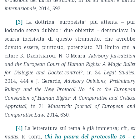
protezione dei diritti dell'uomo
, in
Diritti umani e diritto
internazionale
, 2014, 593.
[3]
La dottrina “europeista” più attenta – pur
lodando senza dubbio i due obiettivi – denunciava la
scarsa incisività di questo strumento, che avrebbe
dovuto essere, piuttosto, potenziato. Mi limito qui a
citare K. Dzehtsiarou, N. O’Meara,
Advisory Jurisdiction
and the European Court of Human Rights: A Magic Bullet
for Dialogue and Docket-control?
, in 34
Legal Studies
,
2014, 444 e J. Gerards,
Advisory Opinions, Preliminary
Rulings and the New Protocol No. 16 to the European
Convention of Human Rights: A Comparative and Critical
Appraisal
, in 21
Maastricht Journal of European and
Comparative Law,
2014, 630.
[4]
La letteratura sul tema è già immensa; cfr.,
ex
multis
, R. Conti,
Chi ha paura del protocollo 16 – e