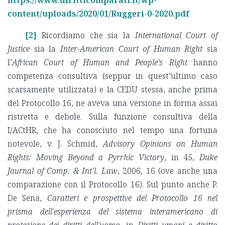
https://www.diritticomparati.it/wp-
content/uploads/2020/01/Ruggeri-0-2020.pdf
[2]
Ricordiamo che sia la
International Court of
Justice
sia la
Inter-American Court of Human Right
sia
l’
African
Court of Human and People’s
Right
hanno
competenza consultiva (seppur in quest’ultimo caso
scarsamente utilizzata) e la CEDU stessa, anche prima
del Protocollo 16, ne aveva una versione in forma assai
ristretta e debole. Sulla funzione consultiva della
I/ACtHR, che ha conosciuto nel tempo una fortuna
notevole, v. J. Schmid,
Advisory Opinions on Human
Rights: Moving Beyond a Pyrrhic Victory
, in 45,
Duke
Journal of Comp. & Int’l. Law
, 2006, 16 (ove anche una
comparazione con il Protocollo 16). Sul punto anche P.
De Sena,
Caratteri e prospettive del Protocollo 16 nel
prisma dell'esperienza del sistema interamericano di