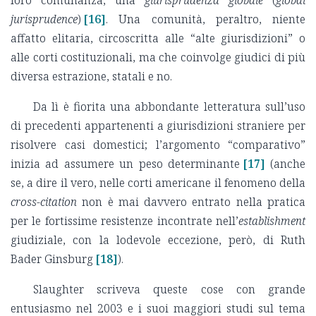
loro comunanza, una
giurisprudenza globale
(
global
jurisprudence
)
[16]
. Una comunità, peraltro, niente
affatto elitaria, circoscritta alle “alte giurisdizioni” o
alle corti costituzionali, ma che coinvolge giudici di più
diversa estrazione, statali e no.
Da lì è fiorita una abbondante letteratura sull’uso
di precedenti appartenenti a giurisdizioni straniere per
risolvere casi domestici; l’argomento “comparativo”
inizia ad assumere un peso determinante
[17]
(anche
se, a dire il vero, nelle corti americane il fenomeno della
cross-citation
non è mai davvero entrato nella pratica
per le fortissime resistenze incontrate nell’
establishment
giudiziale, con la lodevole eccezione, però, di Ruth
Bader Ginsburg
[18]
).
Slaughter scriveva queste cose con grande
entusiasmo nel 2003 e i suoi maggiori studi sul tema