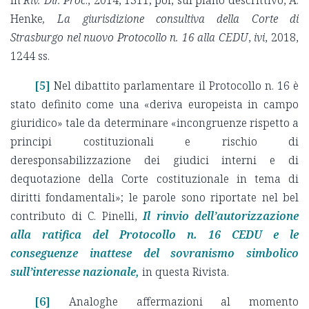
in
Riv. Dir. Proc
., 2014, 1311; poi, sul piano descrittivo, A.
Henke
, La giurisdizione consultiva della Corte di
Strasburgo nel nuovo Protocollo n. 16 alla CEDU
,
ivi
, 2018,
1244 ss.
[5]
Nel dibattito parlamentare il Protocollo n. 16 è
stato definito come una «deriva europeista in campo
giuridico» tale da determinare «incongruenze rispetto a
principi costituzionali e rischio di
deresponsabilizzazione dei giudici interni e di
dequotazione della Corte costituzionale in tema di
diritti fondamentali»; le parole sono riportate nel bel
contributo di C. Pinelli,
Il rinvio dell’autorizzazione
alla ratifica del Protocollo n. 16 CEDU e le
conseguenze inattese del sovranismo simbolico
sull’interesse nazionale,
in questa Rivista.
[6]
Analoghe affermazioni al momento