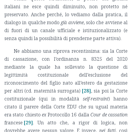
italiani ne esce quindi diminuito, non protetto né
preservato. Anche perché, lo vediamo dalla pratica, il
dialogo in qualche modo
già avviene
, solo che avviene al
di fuori di un canale ufficiale e istituzionalizzato (e
senza quindi la possibilità di prenderne parte attiva).
Ne abbiamo una riprova recentissima: sia la Corte
di cassazione, con l’ordinanza n. 8325 del 2020
mediante la quale ha sollevato la questione di
legittimità costituzionale dell’esclusione del
riconoscimento del figlio nato all’estero da gestazione
per altri (cd. maternità surrogata)
[28]
, sia poi la Corte
costituzionale (qui in modalità
self-restraint
) hanno
citato il parere della Corte EDU che su ugual materia
era stato chiesto
ex
Protocollo 16 dalla
Cour de cassation
francese
[29]
. Un atto che, a rigor di logica, non
dovrebbe avere nessun valore. E invece,
nei fatti
, così