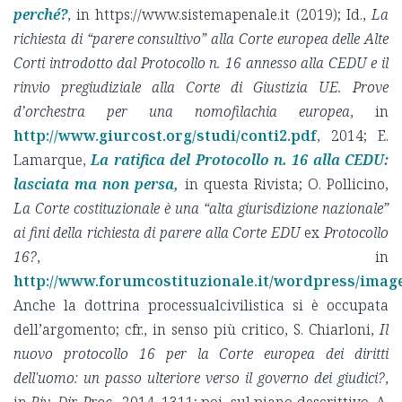
perché?
, in https://www.sistemapenale.it (2019); Id.,
La
richiesta di “parere consultivo” alla Corte europea delle Alte
Corti introdotto dal Protocollo n. 16 annesso alla CEDU e il
rinvio pregiudiziale alla Corte di Giustizia UE. Prove
d’orchestra per una nomofilachia europea
, in
http://www.giurcost.org/studi/conti2.pdf
, 2014; E.
Lamarque,
La ratifica del Protocollo n. 16 alla CEDU:
lasciata ma non persa,
in questa Rivista; O. Pollicino,
La Corte costituzionale è una “alta giurisdizione nazionale”
ai fini della richiesta di parere alla Corte EDU
ex
Protocollo
16?
, in
http://www.forumcostituzionale.it/wordpress/image
Anche la dottrina processualcivilistica si è occupata
dell’argomento; cfr., in senso più critico, S. Chiarloni,
Il
nuovo protocollo 16 per la Corte europea dei diritti
dell'uomo: un passo ulteriore verso il governo dei giudici?
,