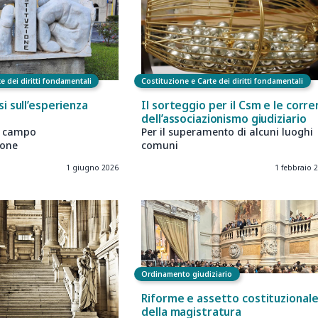
e dei diritti fondamentali
Costituzione e Carte dei diritti fondamentali
si sull’esperienza
Il sorteggio per il Csm e le corre
dell’associazionismo giudiziario
l campo
Per il superamento di alcuni luoghi
ione
comuni
1 giugno 2026
1 febbraio 
Ordinamento giudiziario
Riforme e assetto costituzional
della magistratura