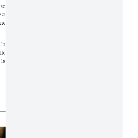
eso
zzi
one
 la
lle
 la