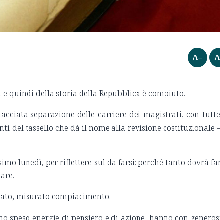
A–
A
ia e quindi della storia della Repubblica è compiuto.
acciata separazione delle carriere dei magistrati, con tutte
i del tassello che dà il nome alla revisione costituzionale –
simo lunedì, per riflettere sul da farsi: perché tanto dovrà far
lare.
nato, misurato compiacimento.
nno speso energie di pensiero e di azione, hanno con generos