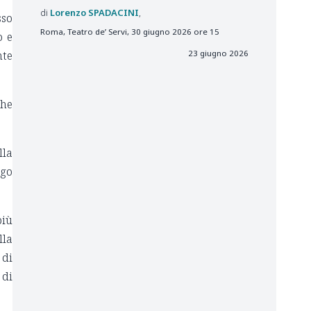
Lorenzo
SPADACINI
sso
Roma, Teatro de’ Servi, 30 giugno 2026 ore 15
o e
nte
23 giugno 2026
che
lla
ogo
più
lla
 di
 di