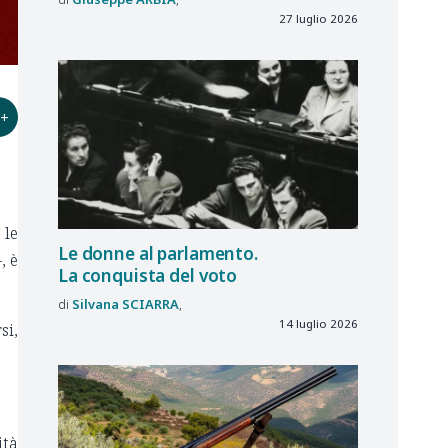
27 luglio 2026
+
 le
Le donne al parlamento.
, è
La conquista del voto
Silvana
SCIARRA
14 luglio 2026
si,
ità