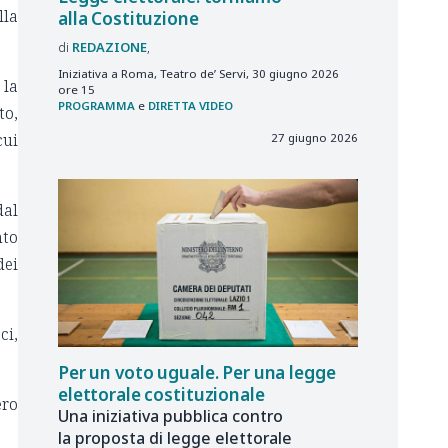
lla
alla Costituzione
REDAZIONE
Iniziativa a Roma, Teatro de’ Servi, 30 giugno 2026
 la
ore 15
PROGRAMMA
e
DIRETTA VIDEO
to,
cui
27 giugno 2026
dal
nto
dei
ci,
Per un voto uguale. Per una legge
elettorale costituzionale
ero
Una iniziativa pubblica contro
la proposta di legge elettorale