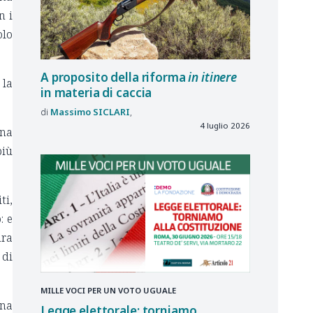
n i
olo
A proposito della riforma
in itinere
 la
in materia di caccia
Massimo
SICLARI
4 luglio 2026
na
più
ti,
: e
ura
 di
MILLE VOCI PER UN VOTO UGUALE
ona
Legge elettorale: torniamo