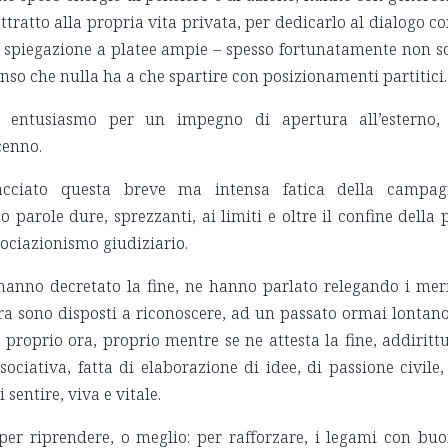
tratto alla propria vita privata, per dedicarlo al dialogo co
lla spiegazione a platee ampie – spesso fortunatamente non s
senso che nulla ha a che spartire con posizionamenti partitici.
o entusiasmo per un impegno di apertura all’esterno,
cenno.
cciato questa breve ma intensa fatica della campag
 parole dure, sprezzanti, ai limiti e oltre il confine della 
ssociazionismo giudiziario.
e hanno decretato la fine, ne hanno parlato relegando i meri
ra sono disposti a riconoscere, ad un passato ormai lontano
proprio ora, proprio mentre se ne attesta la fine, addiritt
ciativa, fatta di elaborazione di idee, di passione civile,
sentire, viva e vitale.
 per riprendere, o meglio: per rafforzare, i legami con bu