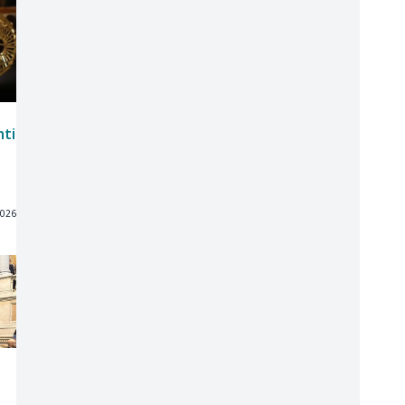
nti
2026
e