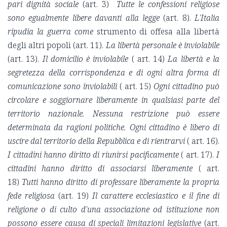
pari dignità sociale
(art. 3)
Tutte le confessioni religiose
sono egualmente libere davanti alla legge
(art. 8).
L'Italia
ripudia la guerra come
strumento di offesa alla libertà
degli altri popoli (art. 11).
La libertà personale è inviolabile
(art. 13).
Il domicilio è inviolabile
( art. 14)
La libertà e la
segretezza della corrispondenza e di ogni altra forma di
comunicazione sono inviolabili
( art. 15)
Ogni cittadino può
circolare e soggiornare liberamente in qualsiasi parte del
territorio nazionale. Nessuna restrizione può essere
determinata da ragioni politiche. Ogni cittadino è libero di
uscire dal territorio della Repubblica e di rientrarvi
( art. 16).
I cittadini hanno diritto di riunirsi pacificamente
( art. 17).
I
cittadini hanno diritto di associarsi liberamente
( art.
18)
Tutti hanno diritto di professare liberamente la propria
fede religiosa
(art. 19)
Il carattere ecclesiastico e il fine di
religione o di culto d'una associazione od istituzione non
possono essere causa di speciali limitazioni legislative
(art.