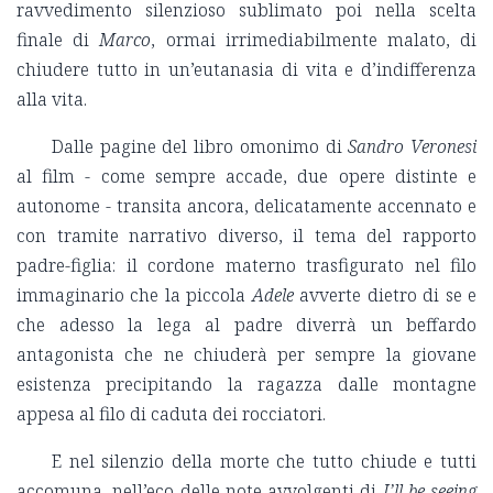
ravvedimento silenzioso sublimato poi nella scelta
finale di
Marco
, ormai irrimediabilmente malato, di
chiudere tutto in un’eutanasia di vita e d’indifferenza
alla vita.
Dalle pagine del libro omonimo di
Sandro Veronesi
al film - come sempre accade, due opere distinte e
autonome - transita ancora, delicatamente accennato e
con tramite narrativo diverso, il tema del rapporto
padre-figlia: il cordone materno trasfigurato nel filo
immaginario che la piccola
Adele
avverte dietro di se e
che adesso la lega al padre diverrà un beffardo
antagonista che ne chiuderà per sempre la giovane
esistenza precipitando la ragazza dalle montagne
appesa al filo di caduta dei rocciatori.
E nel silenzio della morte che tutto chiude e tutti
accomuna, nell’eco delle note avvolgenti di
I’ll be seeing