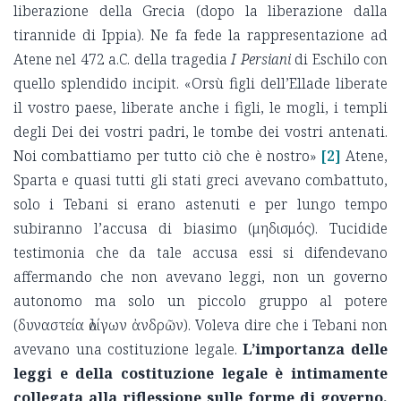
liberazione della Grecia (dopo la liberazione dalla
tirannide di Ippia). Ne fa fede la rappresentazione ad
Atene nel 472 a.C. della tragedia
I Persiani
di Eschilo con
quello splendido incipit. «Orsù figli dell’Ellade liberate
il vostro paese, liberate anche i figli, le mogli, i templi
degli Dei dei vostri padri, le tombe dei vostri antenati.
Noi combattiamo per tutto ciò che è nostro»
[2]
Atene,
Sparta e quasi tutti gli stati greci avevano combattuto,
solo i Tebani si erano astenuti e per lungo tempo
subiranno l’accusa di biasimo (μηδισμός). Tucidide
testimonia che da tale accusa essi si difendevano
affermando che non avevano leggi, non un governo
autonomo ma solo un piccolo gruppo al potere
(δυναστεία ὀλίγων ἀνδρῶν). Voleva dire che i Tebani non
avevano una costituzione legale.
L’importanza delle
leggi e della costituzione legale è intimamente
collegata alla riflessione sulle forme di governo.