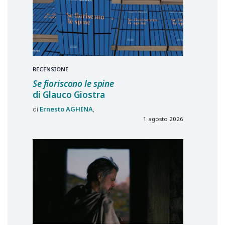
RECENSIONE
Se fioriscono le spine
di Glauco Giostra
Ernesto
AGHINA
1 agosto 2026