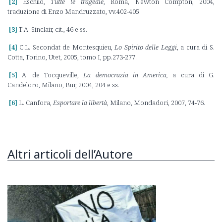
[2]
Eschilo,
Tutte le tragedie
, Roma, Newton Compton, 2004,
traduzione di Enzo Mandruzzato, vv.402‑405.
[3]
T.A. Sinclair, cit., 46 e ss.
[4]
C.L. Secondat de Montesquieu,
Lo Spirito delle Leggi
, a cura di S.
Cotta, Torino, Utet, 2005, tomo I, pp.273‑277.
[5]
A. de Tocqueville,
La democrazia in America,
a cura di G.
Candeloro, Milano, Bur, 2004, 204 e ss.
[6]
L. Canfora,
Esportare la libertà
, Milano, Mondadori, 2007, 74‑76.
Altri articoli dell’Autore