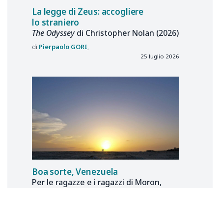
La legge di Zeus: accogliere
lo straniero
The Odyssey
di Christopher Nolan (2026)
Pierpaolo
GORI
25 luglio 2026
Boa sorte, Venezuela
Per le ragazze e i ragazzi di Moron,
di San Felipe di La Guaira, di Caracas
e del Sudamerica del
Ludus
cantato
da Eduardo Galeano