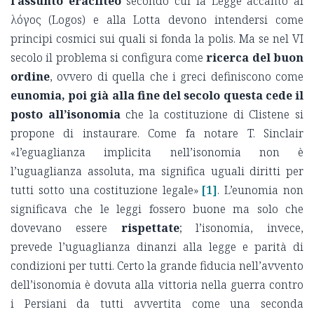
l’assunto eracliteo
secondo cui la Legge accanto al
λόγος (Logos) e alla Lotta devono intendersi come
principi cosmici sui quali si fonda la polis. Ma se nel VI
secolo il problema si configura come
ricerca del buon
ordine
, ovvero di quella che i greci definiscono come
eunomia, poi già alla fine del secolo questa cede il
posto all’isonomia
che la costituzione di Clistene si
propone di instaurare. Come fa notare T. Sinclair
«l’eguaglianza implicita nell’isonomia non è
l’uguaglianza assoluta, ma significa uguali diritti per
tutti sotto una costituzione legale»
[1]
. L’eunomia non
significava che le leggi fossero buone ma solo che
dovevano essere
rispettate
; l’isonomia, invece,
prevede l’uguaglianza dinanzi alla legge e parità di
condizioni per tutti. Certo la grande fiducia nell’avvento
dell’isonomia è dovuta alla vittoria nella guerra contro
i Persiani da tutti avvertita come una seconda