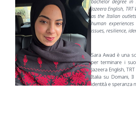
bachelor degree in 
Jazeera English, TRT
as the Italian outle
human experiences 
issues, resilience, i
Sara Awad è una scri
per terminare i suo
Jazeera English, TRT
Italia su Domani, Il 
identità e speranza n