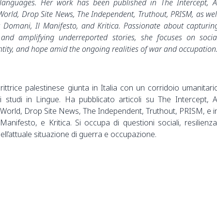
languages. Her work has been published in The Intercept, A
 World, Drop Site News, The Independent, Truthout, PRISM, as wel
ts Domani, Il Manifesto, and Kritica. Passionate about capturin
and amplifying underreported stories, she focuses on socia
dentity, and hope amid the ongoing realities of war and occupation
ttrice palestinese giunta in Italia con un corridoio umanitari
i studi in Lingue. Ha pubblicato articoli su The Intercept, A
 World, Drop Site News, The Independent, Truthout, PRISM, e i
Manifesto, e Kritica. Si occupa di questioni sociali, resilienza
ell’attuale situazione di guerra e occupazione.