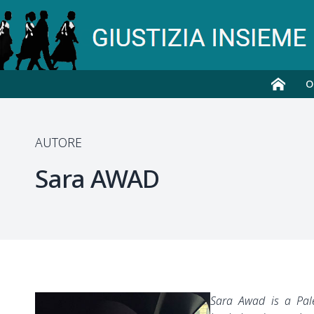
O
AUTORE
Sara
AWAD
Sara Awad is a Pale