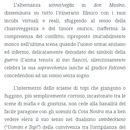
L’alternanza
sonno/veglia
in
don Masino
,
disseminata su tutto l’itinerario filmico con i suoi
incubi virtuali e reali, sfuggendo al senso della
chiaroveggenza e del timore onirico, riafferma la
compresenza del conflitto, riproposto (mir)abilmente
monco nell’ultima scena quando l’uomo ormai anziano
ed infermo, delicatamente denudato dei simboli della
guerra
(l’arma tenuta al suo fianco), silenziosamente
celebra la sua
sopravvivenza
(anche al giudice
Falcone
)
concedendosi ad un sonno senza sogno.
L’intermezzo dello sciame di topi che giungono o
fuggono, più semplicemente corrono, incastonato tra le
scene di mafia e di giustizia, non cede alla banalità del
facile paragone con gli uomini di
Cosa Nostra
ma a ben
vedere eleva il suo senso nel dualismo
steinbeckiano
(“
Uomini e Topi”
) della convivenza tra l’orripilanza del