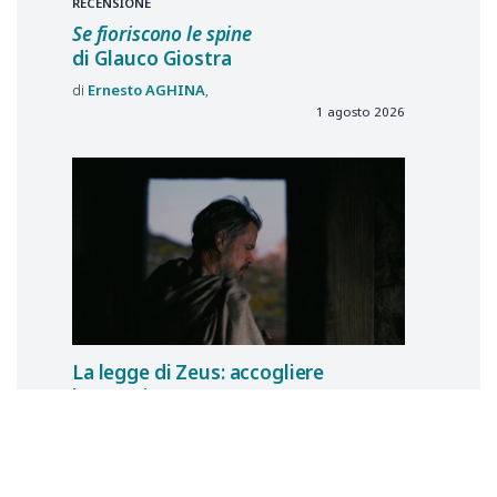
RECENSIONE
Se fioriscono le spine
di Glauco Giostra
Ernesto
AGHINA
1 agosto 2026
La legge di Zeus: accogliere
lo straniero
The Odyssey
di Christopher Nolan (2026)
Pierpaolo
GORI
25 luglio 2026