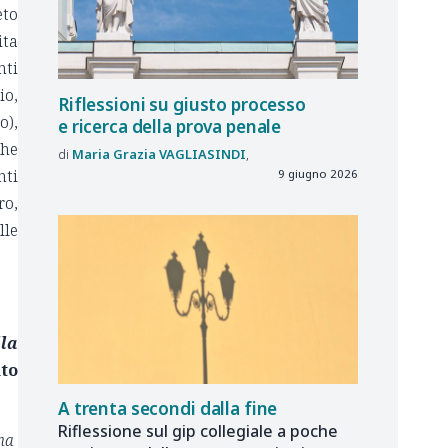
eto
ita
nti
io,
Riflessioni su giusto processo
o),
e ricerca della prova penale
che
Maria Grazia
VAGLIASINDI
nti
9 giugno 2026
ro,
lle
lla
to
A trenta secondi dalla fine
Riflessione sul gip collegiale a poche
ona