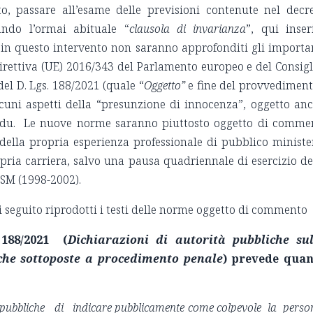
to, passare all’esame delle previsioni contenute nel decr
iando l’ormai abituale “
clausola di invarianza
”, qui inser
: in questo intervento non saranno approfonditi gli importa
irettiva (UE) 2016/343 del Parlamento europeo e del Consigl
del D. Lgs. 188/2021 (quale “
Oggetto”
e fine del provvediment
lcuni aspetti della “presunzione di innocenza”, oggetto an
 Edu. Le nuove norme saranno piuttosto oggetto di comme
 della propria esperienza professionale di pubblico ministe
pria carriera, salvo una pausa quadriennale di esercizio de
 CSM (1998-2002).
 seguito riprodotti i testi delle norme oggetto di commento
 188/2021
(
Dichiarazioni di autorità pubbliche su
iche sottoposte a procedimento penale
)
prevede quan
à pubbliche di indicare pubblicamente come colpevole la pers