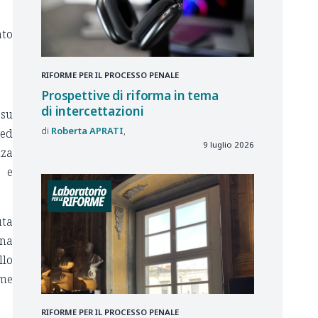
ato
RIFORME PER IL PROCESSO PENALE
Prospettive di riforma in tema
di intercettazioni
 su
Roberta
APRATI
 ed
9 luglio 2026
nza
a e
uta
una
llo
ome
RIFORME PER IL PROCESSO PENALE