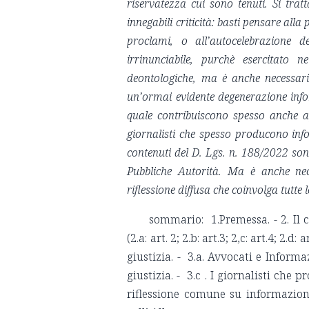
riservatezza cui sono tenuti. Si tr
innegabili criticità: basti pensare all
proclami, o all’autocelebrazione d
irrinunciabile, purchè esercitato n
deontologiche, ma è anche necessari
un’ormai evidente degenerazione info
quale contribuiscono spesso anche app
giornalisti che spesso producono info
contenuti del D. Lgs. n. 188/2022 son
Pubbliche Autorità. Ma è anche nec
riflessione diffusa che coinvolga tutte l
sommario: 1.Premessa. - 2. Il c
(2.a: art. 2; 2.b: art.3; 2,c: art.4; 2.
giustizia. - 3.a. Avvocati e Informa
giustizia. - 3.c . I giornalisti che 
riflessione comune su informazione 