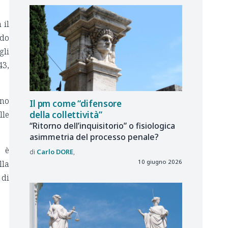
 il
ndo
gli
43,
nno
Il pm come “difensore
della collettività”
lle
“Ritorno dell’inquisitorio” o fisiologica
asimmetria del processo penale?
a è
Carlo
DORE
10 giugno 2026
lla
di