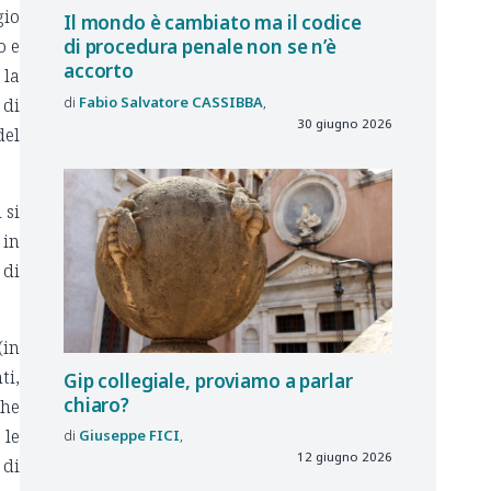
gio
Il mondo è cambiato ma il codice
di procedura penale non se n’è
o e
accorto
 la
Fabio Salvatore
CASSIBBA
 di
30 giugno 2026
del
 si
 in
 di
(in
ti,
Gip collegiale, proviamo a parlar
chiaro?
che
 le
Giuseppe
FICI
12 giugno 2026
 di