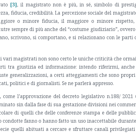
vato
[3]
, il magistrato non è più, in sé, simbolo di presti
zza, fiducia, credibilità. La percezione sociale del magistrat
ggiore o minore fiducia, il maggiore o minore rispetto,
nutre sempre di più anche del “costume giudiziario”, ovvero
no, scrivono, si comportano, e si relazionano con le parti 
i vari magistrati non sono certo le uniche criticità che ormai
ti tra giustizia ed informazione: intendo riferirmi, anche
uste generalizzazioni, a certi atteggiamenti che sono propri
ati, politici e di giornalisti. Se ne parlerà appresso.
 come l’approvazione del decreto legislativo n.188/ 2021 
minato sin dalla fase di sua gestazione divisioni nei commen
icolare di quelli che delle conferenze stampa e delle pubbli
ro condotte fanno o hanno fatto un uso inaccettabile durante
pecie quelli abituati a cercare e sfruttare canali privilegiati