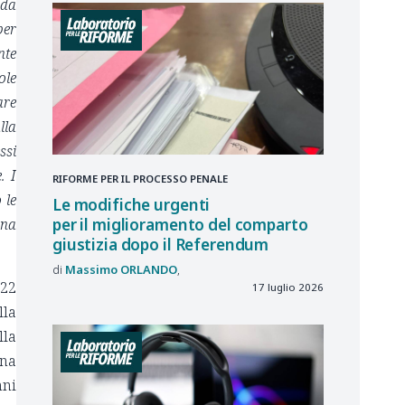
 da
per
nte
ole
are
lla
ssi
. I
RIFORME PER IL PROCESSO PENALE
 le
Le modifiche urgenti
per il miglioramento del comparto
una
giustizia dopo il Referendum
Massimo
ORLANDO
022
17 luglio 2026
lla
lla
una
nni