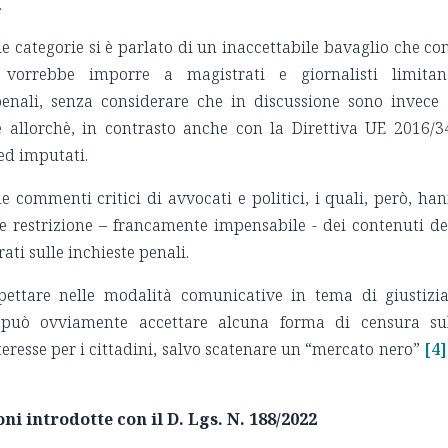
.
 categorie si è parlato di un inaccettabile bavaglio che con
 vorrebbe imporre a magistrati e giornalisti limita
enali, senza considerare che in discussione sono invece 
e allorchè, in contrasto anche con la Direttiva UE 2016/3
 ed imputati.
 commenti critici di avvocati e politici, i quali, però, ha
e restrizione – francamente impensabile - dei contenuti de
ti sulle inchieste penali.
spettare nelle modalità comunicative in tema di giustizi
può ovviamente accettare alcuna forma di censura su
teresse per i cittadini, salvo scatenare un “mercato nero”
[4]
oni introdotte con il D. Lgs. N. 188/2022