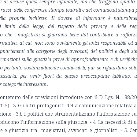
atta di accuse quasi sempre infondate, ma che traggono spunto
a prassi delle conferenze stampa teatrali e dei comunicati stampa 
ella proprie inchieste. Il dovere di informare è naturalme
ei limiti della legge, del rispetto della privacy e delle reg
o che i magistrati si guardino bene dal contribuire a rafforz
rmativa, di cui non sono ovviamente gli unici responsabili ed a
artenenti alle categorie degli avvocati, dei politici e degli ste
rmazioni sulla giustizia prive di approfondimento e di verifiche
o pertanto sostanzialmente condivisibili, pur se riguardano solo
essaria, per venir fuori da questo preoccupante labirinto, 
e categorie interessate .
ontenuto delle previsioni introdotte con il D. Lgs. N. 188/2
d: art. 5) - 3. Gli altri protagonisti della comunicazione relativa a
zione - 3.b I politici che strumentalizzano l’informazione su
producono l’informazione sulla giustizia. - 4. La necessità di 
e giustizia tra magistrati, avvocati e giornalisti. - 5. Ce