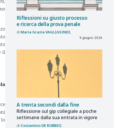
ni,
ano
Riflessioni su giusto processo
e ricerca della prova penale
dro
Maria Grazia
VAGLIASINDI
nto
9 giugno 2026
ito
 il
ola
sce
A trenta secondi dalla fine
Riflessione sul gip collegiale a poche
oni
settimane dalla sua entrata in vigore
 lo
Costantino
DE ROBBIO