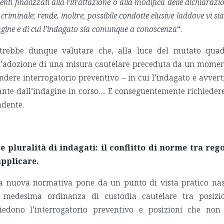
nti finalizzati alla ritrattazione o alla modifica delle dichiarazio
 criminale; rende, inoltre, possibile condotte elusive laddove vi si
agine e di cui l’indagato sia comunque a conoscenza
“.
potrebbe dunque valutare che, alla luce del mutato qua
 l’adozione di una misura cautelare preceduta da un mome
ndere interrogatorio preventivo – in cui l’indagato è avvert
vante dall’indagine in corso…. E conseguentemente richiedere
ndente.
e pluralità di indagati: il conflitto di norme tra reg
applicare.
la nuova normativa pone da un punto di vista pratico na
la medesima ordinanza di custodia cautelare tra posizi
hiedono l’interrogatorio preventivo e posizioni che non