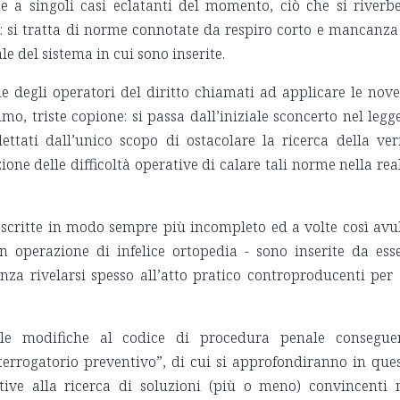
e a singoli casi eclatanti del momento, ciò che si riverb
i: si tratta di norme connotate da respiro corto e mancanza
le del sistema in cui sono inserite.
 degli operatori del diritto chiamati ad applicare le nove
, triste copione: si passa dall’iniziale sconcerto nel legg
tati dall’unico scopo di ostacolare la ricerca della ver
one delle difficoltà operative di calare tali norme nella rea
ni scritte in modo sempre più incompleto ed a volte così avu
 operazione di infelice ortopedia - sono inserite da ess
nza rivelarsi spesso all’atto pratico controproducenti per 
e modifiche al codice di procedura penale consegue
nterrogatorio preventivo”, di cui si approfondiranno in que
ive alla ricerca di soluzioni (più o meno) convincenti 