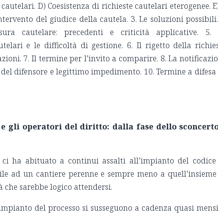
cautelari. D) Coesistenza di richieste cautelari eterogenee. E)
tervento del giudice della cautela. 3. Le soluzioni possibili.
ura cautelare: precedenti e criticità applicative. 5.
ari e le difficoltà di gestione. 6. Il rigetto della richie
ioni. 7. Il termine per l’invito a comparire. 8. La notificazi
a del difensore e legittimo impedimento. 10. Termine a difesa
e gli operatori del diritto: dalla fase dello sconcert
 ci ha abituato a continui assalti all’impianto del codice
ile ad un cantiere perenne e sempre meno a quell’insieme
tà che sarebbe logico attendersi.
l’impianto del processo si susseguono a cadenza quasi mensi