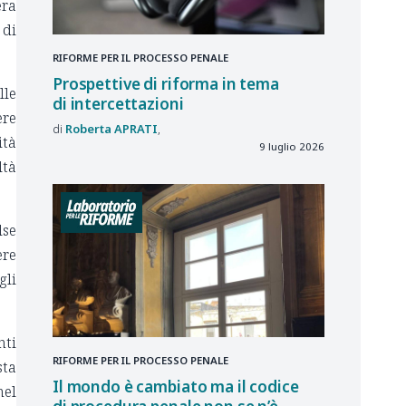
era
 di
RIFORME PER IL PROCESSO PENALE
Prospettive di riforma in tema
lle
di intercettazioni
ere
Roberta
APRATI
ità
9 luglio 2026
ltà
lse
ere
gli
nti
RIFORME PER IL PROCESSO PENALE
sta
Il mondo è cambiato ma il codice
nel