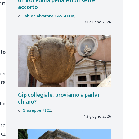
di procedura penale non se n’è
ari
accorto
Fabio Salvatore
CASSIBBA
30 giugno 2026
sto
 da
ora
Gip collegiale, proviamo a parlar
chiaro?
lla
Giuseppe
FICI
12 giugno 2026
ato
 di