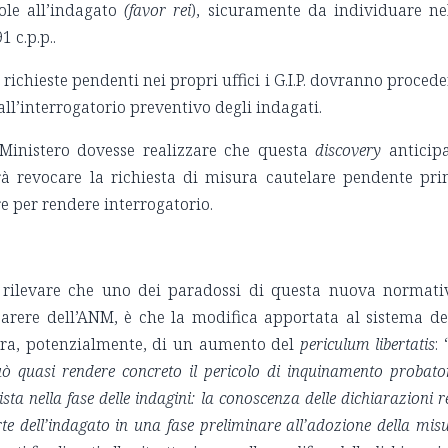
vole all’indagato
(favor rei
), sicuramente da individuare ne
 c.p.p..
richieste pendenti nei propri uffici i G.I.P. dovranno procede
 all’interrogatorio preventivo degli indagati.
 Ministero dovesse realizzare che questa
discovery
anticip
trà revocare la richiesta di misura cautelare pendente pr
re per rendere interrogatorio.
 rilevare che uno dei paradossi di questa nuova normati
arere dell’ANM, è che la modifica apportata al sistema de
iera, potenzialmente, di un aumento del
periculum libertatis
: 
 può quasi rendere concreto il pericolo di inquinamento probato
ta nella fase delle indagini: la conoscenza delle dichiarazioni r
te dell’indagato in una fase preliminare all’adozione della mis