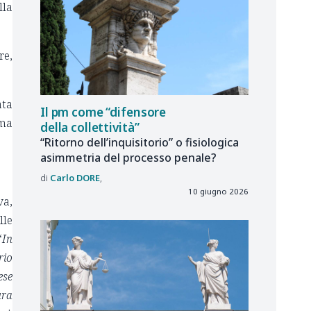
lla
re,
ata
Il pm come “difensore
ima
della collettività”
“Ritorno dell’inquisitorio” o fisiologica
asimmetria del processo penale?
Carlo
DORE
10 giugno 2026
va,
lle
“
In
rio
ese
ura