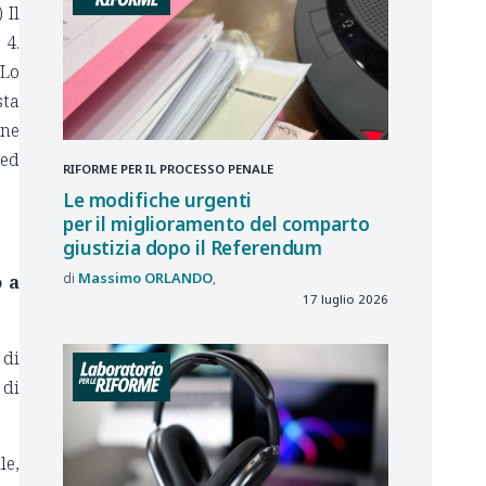
 Il
 4.
 Lo
sta
one
 ed
RIFORME PER IL PROCESSO PENALE
Le modifiche urgenti
per il miglioramento del comparto
giustizia dopo il Referendum
Massimo
ORLANDO
o a
17 luglio 2026
 di
 di
le,