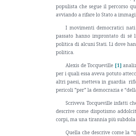
populista che segue il percorso q
avviando a rifare lo Stato a immagi
I movimenti democratici nati 
passato hanno improntato di sé le 
politica di alcuni Stati. Lì dove h
politica.
Alexis de Tocqueville
[1]
anali
per i quali essa aveva potuto attecc
altri paesi, metteva in guardia rif
pericoli ”per” la democrazia e “del
Scriveva Tocqueville infatti c
descrive come dispotismo addolcit
corpi, ma una tirannia più subdola c
Quella che descrive come la “