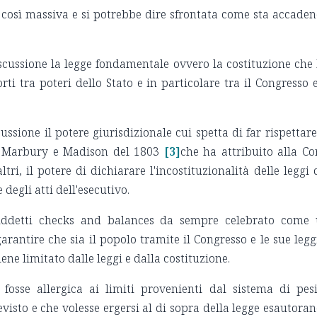
osì massiva e si potrebbe dire sfrontata come sta accade
scussione la legge fondamentale ovvero la costituzione che
ti tra poteri dello Stato e in particolare tra il Congresso e
ssione il potere giurisdizionale cui spetta di far rispettare
za Marbury e Madison del 1803
[3]
che ha attribuito alla Co
ltri, il potere di dichiarare l'incostituzionalità delle leggi 
degli atti dell'esecutivo.
osiddetti checks and balances da sempre celebrato come
antire che sia il popolo tramite il Congresso e le sue legg
ene limitato dalle leggi e dalla costituzione.
fosse allergica ai limiti provenienti dal sistema di pes
isto e che volesse ergersi al di sopra della legge esautora