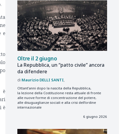
.
nta
one
e e
tto
Oltre il 2 giugno
olo
La Repubblica, un “patto civile” ancora
ipo
da difendere
Maurizio
DELLI SANTI
Ottant’anni dopo la nascita della Repubblica,
, è
la lezione della Costituzione resta attuale di fronte
alle nuove forme di concentrazione del potere,
ari
alle disuguaglianze sociali e alla crisi dell’ordine
i è
internazionale
6 giugno 2026