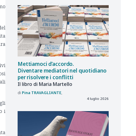
amo
del
ita
ura
Mettiamoci d’accordo.
ivi
Diventare mediatori nel quotidiano
osi
per risolvere i conflitti
ali
Il libro di Maria Martello
Pina
TRAVAGLIANTE
4 luglio 2026
gli
o i
uta