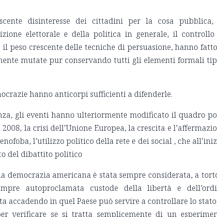
cente disinteresse dei cittadini per la cosa pubblica,
zione elettorale e della politica in generale, il controllo
 il peso crescente delle tecniche di persuasione, hanno fatto
ente mutate pur conservando tutti gli elementi formali tip
ocrazie hanno anticorpi sufficienti a difenderle.
anza, gli eventi hanno ulteriormente modificato il quadro po
2008, la crisi dell’Unione Europea, la crescita e l’affermazi
nofoba, l’utilizzo politico della rete e dei social , che all’iniz
 del dibattito politico
la democrazia americana è stata sempre considerata, a tort
pre autoproclamata custode della libertà e dell’ord
ta accadendo in quel Paese può servire a controllare lo stato
per verificare se si tratta semplicemente di un esperime