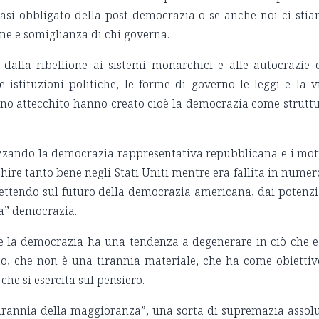
uasi obbligato della post democrazia o se anche noi ci sti
ne e somiglianza di chi governa.
dalla ribellione ai sistemi monarchici e alle autocrazie 
istituzioni politiche, le forme di governo le leggi e la v
anno attecchito hanno creato cioè la democrazia come strutt
zzando la democrazia rappresentativa repubblicana e i mot
hire tanto bene negli Stati Uniti mentre era fallita in numer
lettendo sul futuro della democrazia americana, dai potenzi
la” democrazia.
he la democrazia ha una tendenza a degenerare in ciò che e
o, che non è una tirannia materiale, che ha come obiettiv
he si esercita sul pensiero.
tirannia della maggioranza”, una sorta di supremazia assol