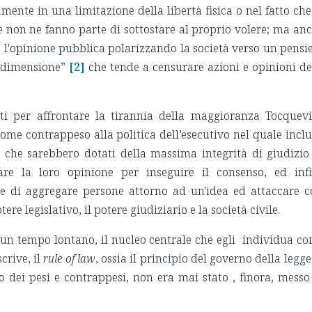
amente in una limitazione della libertà fisica o nel fatto che
non ne fanno parte di sottostare al proprio volere; ma an
 l'opinione pubblica polarizzando la società verso un pensi
 dimensione”
[2]
che tende a censurare azioni e opinioni de
oti per affrontare la tirannia della maggioranza Tocquevi
 come contrappeso alla politica dell’esecutivo nel quale incl
i, che sarebbero dotati della massima integrità di giudizio
e la loro opinione per inseguire il consenso, ed inf
e di aggregare persone attorno ad un'idea ed attaccare c
e legislativo, il potere giudiziario e la società civile.
 un tempo lontano, il nucleo centrale che egli individua c
crive, il
rule of law
, ossia il principio del governo della legge
o dei pesi e contrappesi, non era mai stato , finora, messo