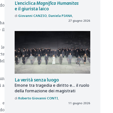
L’enciclica
Magnifica Humanitas
ndo
e il giurista laico
Giovanni
CANZIO
Daniela
PIANA
27 giugno 2026
 ha
 il
 le
rte
del
 un
La verità senza luogo
Emone tra tragedia e diritto e... il ruolo
i a
della formazione dei magistrati
Roberto Giovanni
CONTI
i e
11 giugno 2026
ndo