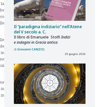
 la
che
ero
lle
Il “paradigma indiziario” nell’Atene
del V secolo a. C.
Il libro di Emanuele Stolfi
Indizi
lle
e indagini in Grecia antica
ude
Giovanni
CANZIO
 in
29 giugno 2026
ine
osì
ome
 in
 in