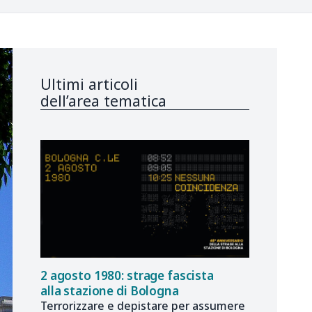
Ultimi articoli
dell’area tematica
2 agosto 1980: strage fascista
alla stazione di Bologna
Terrorizzare e depistare per assumere