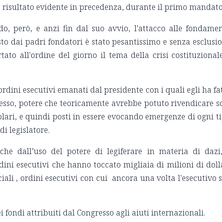
à risultato evidente in precedenza, durante il primo mandato
o, però, e anzi fin dal suo avvio, l'attacco alle fondame
isto dai padri fondatori è stato pesantissimo e senza esclusi
to all'ordine del giorno il tema della crisi costituzional
ordini esecutivi emanati dal presidente con i quali egli ha fa
esso, potere che teoricamente avrebbe potuto rivendicare s
colari, e quindi posti in essere evocando emergenze di ogni t
 di legislatore.
 che dall’uso del potere di legiferare in materia di dazi
ini esecutivi che hanno toccato migliaia di milioni di doll
iali , ordini esecutivi con cui ancora una volta l'esecutivo s
i fondi attribuiti dal Congresso agli aiuti internazionali.