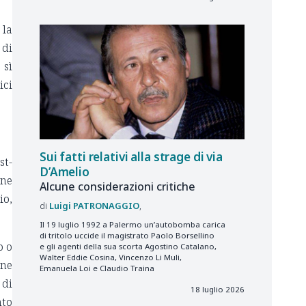
 la
 di
 sì
ici
Sui fatti relativi alla strage di via
st-
D’Amelio
one
Alcune considerazioni critiche
io,
Luigi
PATRONAGGIO
Il 19 luglio 1992 a Palermo un’autobomba carica
di tritolo uccide il magistrato Paolo Borsellino
o o
e gli agenti della sua scorta Agostino Catalano,
Walter Eddie Cosina, Vincenzo Li Muli,
ine
Emanuela Loi e Claudio Traina
 di
18 luglio 2026
nto