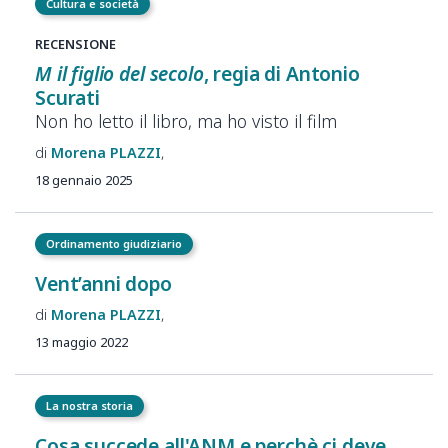
Cultura e società
RECENSIONE
M il figlio del secolo
, regia di Antonio
Scurati
Non ho letto il libro, ma ho visto il film
Morena
PLAZZI
18 gennaio 2025
Ordinamento giudiziario
Vent’anni dopo
Morena
PLAZZI
13 maggio 2022
La nostra storia
Cosa succede all'ANM e perchè ci deve