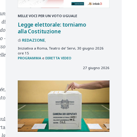
 un
MILLE VOCI PER UN VOTO UGUALE
 di
Legge elettorale: torniamo
ndo
alla Costituzione
o -
REDAZIONE
sso
Iniziativa a Roma, Teatro de’ Servi, 30 giugno 2026
ore 15
lle
PROGRAMMA
e
DIRETTA VIDEO
27 giugno 2026
ée
,
ato
sul
rta
 la