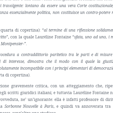
 travolgente: lontano da essere una vera Corte costituzionale,
tanza essenzialmente politica, non costituisce un contro-potere
quarta di copertina): “
al termine di una riflessione solidame
itto
”, con la quale Lauréline Fontaine “
sfata, uno ad uno, i m
e Montpensier-
”.
ocedura a contraddittorio paritetico tra le parti e di misure
ti di interesse, dimostra che il modo con il quale la giusti
solutamente incompatibile con i principi elementari di democrazi
ta di copertina).
izione gravemente critica, con un atteggiamento che, ripe
li scritti giuridici italiani; e tuttavia Lauréline Fontaine 
vveduta, ne’ un’ignorante: ella è infatti professore di diri
 la
Sorbonne Nouvelle à Paris
, e quindi va annoverata tra 