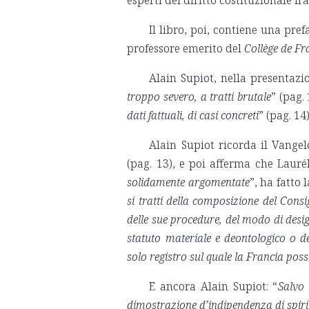
esperti del diritto costituzionale fr
Il libro, poi, contiene una pre
professore emerito del
Collège de Fr
Alain Supiot, nella presentazi
troppo severo, a tratti brutale
” (pag. 
dati fattuali, di casi concreti
” (pag. 14)
Alain Supiot ricorda il Vangel
(pag. 13), e poi afferma che Lauré
solidamente argomentate
”, ha fatto 
si tratti della composizione del Consig
delle sue procedure, del modo di desi
statuto materiale e deontologico o d
solo registro sul quale la Francia poss
E ancora Alain Supiot: “
Salvo 
dimostrazione d’indipendenza di spirit