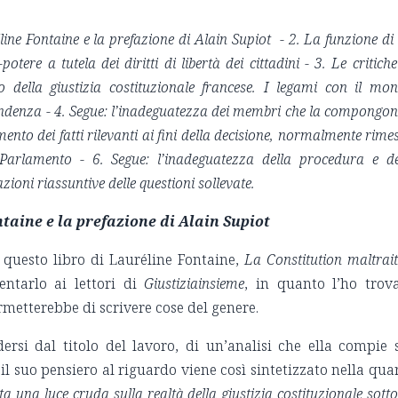
ine Fontaine e la prefazione di Alain Supiot - 2. La funzione di
otere a tutela dei diritti di libertà dei cittadini - 3. Le critiche
 della giustizia costituzionale francese. I legami con il mo
pendenza - 4. Segue: l’inadeguatezza dei membri che la compongon
ento dei fatti rilevanti ai fini della decisione, normalmente rime
Parlamento - 6. Segue: l’inadeguatezza della procedura e de
zioni riassuntive delle questioni sollevate.
ntaine e la prefazione di Alain Supiot
 questo libro di Lauréline Fontaine,
La Constitution maltrait
entarlo ai lettori di
Giustiziainsieme
, in quanto l’ho trov
ermetterebbe di scrivere cose del genere.
rsi dal titolo del lavoro, di un’analisi che ella compie 
 il suo pensiero al riguardo viene così sintetizzato nella qua
a una luce cruda sulla realtà della giustizia costituzionale sotto