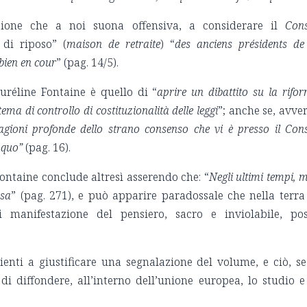
sione che a noi suona offensiva, a considerare il
Cons
di riposo” (
maison de retraite
) “
des anciens présidents de
bien en cour
” (pag. 14/5).
auréline Fontaine è quello di “
aprire un dibattito su la rifo
ema di controllo di costituzionalità delle leggi
”; anche se, avver
ragioni profonde dello strano consenso che vi è presso il
Cons
s quo”
(pag. 16).
ontaine conclude altresì asserendo che: “
Negli ultimi tempi, m
osa
” (pag. 271), e può apparire paradossale che nella terra
 di manifestazione del pensiero, sacro e inviolabile, po
ienti a giustificare una segnalazione del volume, e ciò, se
di diffondere, all’interno dell’unione europea, lo studio e