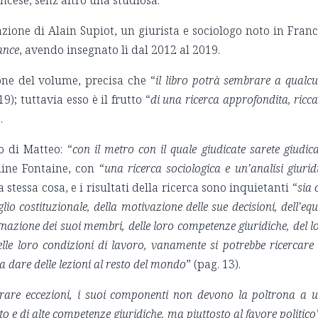
ancese, senz’altro una studiosa.
fazione di Alain Supiot, un giurista e sociologo noto in Franc
ance
, avendo insegnato lì dal 2012 al 2019.
one del volume, precisa che “
il libro potrà sembrare a qualc
19); tuttavia esso è il frutto “
di una ricerca approfondita, ricca
.
o di Matteo: “
con il metro con il quale giudicate sarete giudica
line Fontaine, con “
una ricerca sociologica e un’analisi giurid
la stessa cosa, e i risultati della ricerca sono inquietanti “
sia 
lio costituzionale, della motivazione delle sue decisioni, dell’equ
gnazione dei suoi membri, delle loro competenze giuridiche, del l
elle loro condizioni di lavoro, vanamente si potrebbe ricercare
a dare delle lezioni al resto del mondo
” (pag. 13).
rare eccezioni, i suoi componenti non devono la poltrona a 
o e di alte competenze giuridiche, ma piuttosto al favore politico