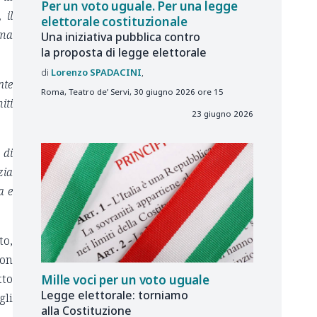
Per un voto uguale. Per una legge
 il
elettorale costituzionale
 ma
Una iniziativa pubblica contro
la proposta di legge elettorale
Lorenzo
SPADACINI
nte
Roma, Teatro de’ Servi, 30 giugno 2026 ore 15
iti
23 giugno 2026
 di
zia
a e
to,
non
tto
Mille voci per un voto uguale
Legge elettorale: torniamo
gli
alla Costituzione