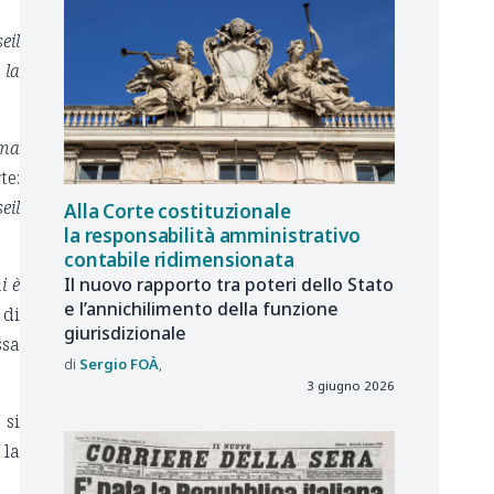
eil
 la
rma
te:
eil
Alla Corte costituzionale
la responsabilità amministrativo
contabile ridimensionata
Il nuovo rapporto tra poteri dello Stato
i è
e l’annichilimento della funzione
 di
giurisdizionale
ssa
Sergio
FOÀ
3 giugno 2026
 si
 la