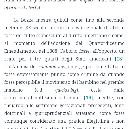
of ordered liberty
).
La bozza mostra quindi come, fino alla seconda
metà del XX secolo, un diritto costituzionale di aborto
fosse del tutto sconosciuto al diritto americano e come,
al momento dell’adozione del Quattordicesimo
Emendamento, nel 1868, l’aborto fosse, all’opposto, un
reato per i tre quarti degli Stati americani
[18]
.
Dall’analisi del
common law
, emerge poi come l’aborto
fosse espressamente punito come crimine da quando
fosse percepibile il movimento del bambino nel grembo
materno (c.d.
quickening
), ossia dalla
sedicesima/diciottesima settimana
[19]
, mentre, con
riguardo alle settimane gestazionali precedenti, fonti
dottrinali e giurisprudenziali attestano come fosse
comunque considerato una pratica illegittima e non
come un diritto. A partire dal XIX secolo, fra l’altro, ogni