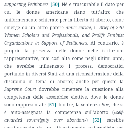
supporting Petitioners
[50]
. Né è trascurabile il dato per
cui le donne americane siano tutt’altro che
uniformemente schierate per la libertà di aborto, come
emerge da un altro parere
amici curiae
, il
Brief of 240
Women Scholars and Professionals
, and Prolife Feminist
Organizations in Support of Petitioners
. Al contrario, è
proprio la presenza delle donne nelle istituzioni
rappresentative, mai così alta come negli ultimi anni,
che avrebbe influenzato i processi democratici
portando in diversi Stati ad una riconsiderazione della
disciplina in tema di aborto; anche per questo la
Supreme Court
dovrebbe rimettere la questione alla
competenza delle assemblee elettive, dove le donne
sono rappresentate
[51]
. Inoltre, la sentenza
Roe
, che si
è auto-assegnata la competenza sull’aborto («
self-
awarded sovereignty over abortion
»)
[52]
, sarebbe
caratterizzata da un atteggiamento paternalista nei