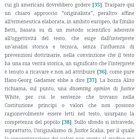
cui gli americani dovrebbero godere
[35]
. Traspare qui
un chiaro approccio “originalista”, peraltro affine
all’ermeneutica elaborata, in ambito europeo, da Emilio
Betti, basata su di un metodo scientifico aderente
all’oggettività del testo, che esige dall’interprete
un’analisi storica e tecnica, senza l’influenza di
prevenzioni dottrinarie, nella convinzione che il testo
ha una sua verità storica, un significato che l’interprete
è tenuto a ricavare e non ad attribuire
[36]
, come pure
Hans-Georg Gadamer ebbe a dire
[37]
. La bozza Alito
richiama, sul punto, una
dissenting opinion
di
Justice
White, per cui le sentenze che trovano nella
Costituzione principi o valori che non possono
ragionevolmente essere letti nel testo, usurpano la
competenza del popolo
[38]
. Sullo sfondo si intravede,
soprattutto, l’originalismo di
Justice
Scalia, per il quale
la concretizzazione dei valori non spetta al giudice ma