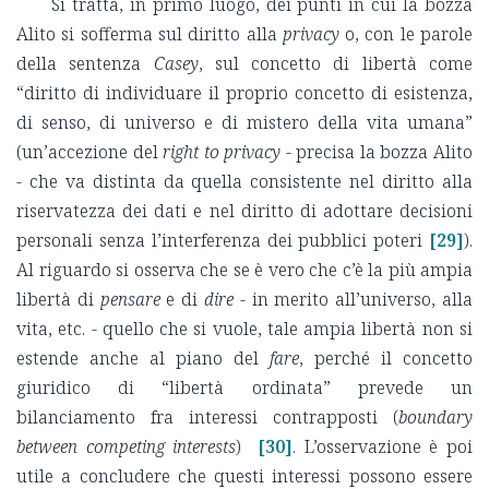
Si tratta, in primo luogo, dei punti in cui la bozza
Alito si sofferma sul diritto alla
privacy
o, con le parole
della sentenza
Casey
, sul concetto di libertà come
“diritto di individuare il proprio concetto di esistenza,
di senso, di universo e di mistero della vita umana”
(un’accezione del
right to privacy
- precisa la bozza Alito
- che va distinta da quella consistente nel diritto alla
riservatezza dei dati e nel diritto di adottare decisioni
personali senza l’interferenza dei pubblici poteri
[29]
).
Al riguardo si osserva che se è vero che c’è la più ampia
libertà di
pensare
e di
dire
- in merito all’universo, alla
vita, etc. - quello che si vuole, tale ampia libertà non si
estende anche al piano del
fare
, perché il concetto
giuridico di “libertà ordinata” prevede un
bilanciamento fra interessi contrapposti (
boundary
between competing interests
)
[30]
. L’osservazione è poi
utile a concludere che questi interessi possono essere