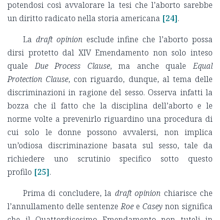
potendosi così avvalorare la tesi che l’aborto sarebbe
un diritto radicato nella storia americana
[24]
.
La
draft opinion
esclude infine che l’aborto possa
dirsi protetto dal XIV Emendamento non solo inteso
quale
Due Process Clause
, ma anche quale
Equal
Protection Clause
, con riguardo, dunque, al tema delle
discriminazioni in ragione del sesso. Osserva infatti la
bozza che il fatto che la disciplina dell’aborto e le
norme volte a prevenirlo riguardino una procedura di
cui solo le donne possono avvalersi, non implica
un’odiosa discriminazione basata sul sesso, tale da
richiedere uno scrutinio specifico sotto questo
profilo
[25]
.
Prima di concludere, la
draft opinion
chiarisce che
l’annullamento delle sentenze
Roe
e
Casey
non significa
che il Quattordicesimo Emendamento non tuteli in