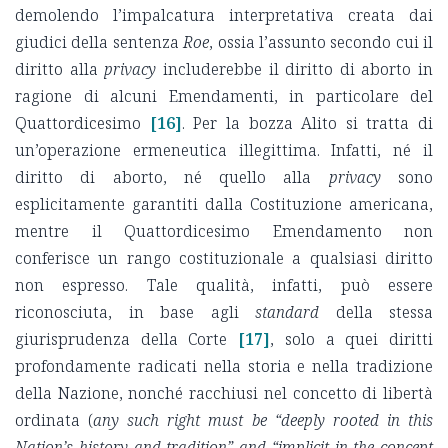
demolendo l’impalcatura interpretativa creata dai
giudici della sentenza
Roe
, ossia l’assunto secondo cui il
diritto alla
privacy
includerebbe il diritto di aborto in
ragione di alcuni Emendamenti, in particolare del
Quattordicesimo
[16]
. Per la bozza Alito si tratta di
un’operazione ermeneutica illegittima. Infatti, né il
diritto di aborto, né quello alla
privacy
sono
esplicitamente garantiti dalla Costituzione americana,
mentre il Quattordicesimo Emendamento non
conferisce un rango costituzionale a qualsiasi diritto
non espresso. Tale qualità, infatti, può essere
riconosciuta, in base agli
standard
della stessa
giurisprudenza della Corte
[17]
, solo a quei diritti
profondamente radicati nella storia e nella tradizione
della Nazione, nonché racchiusi nel concetto di libertà
ordinata (
any such right must be “deeply rooted in this
Nation’s history and tradition” and “implicit in the concept