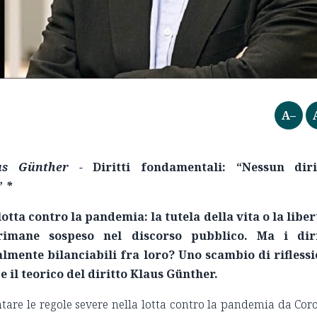
A–
us G
ü
nther -
Diritti fondamentali: “Nessun diri
”
*
lotta contro la pandemia: la tutela della vita o la libe
rimane sospeso nel discorso pubblico. Ma i diri
ente bilanciabili fra loro? Uno scambio di riflessi
e il teorico del diritto Klaus Günther.
tare le regole severe nella lotta contro la pandemia da Cor