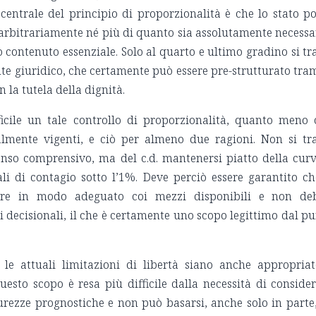
 centrale del principio di proporzionalità è che lo stato p
 arbitrariamente né più di quanto sia assolutamente necessa
ivo contenuto essenziale. Solo al quarto e ultimo gradino si tr
 giuridico, che certamente può essere pre-strutturato tra
n la tutela della dignità.
fficile un tale controllo di proporzionalità, quanto meno
almente vigenti, e ciò per almeno due ragioni. Non si tr
 senso comprensivo, ma del c.d. mantenersi piatto della cur
i di contagio sotto l’1%. Deve perciò essere garantito ch
gire in modo adeguato coi mezzi disponibili e non de
i decisionali, il che è certamente uno scopo legittimo dal p
le attuali limitazioni di libertà siano anche appropria
esto scopo è resa più difficile dalla necessità di conside
icurezze prognostiche e non può basarsi, anche solo in parte