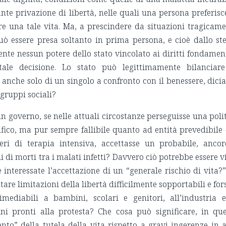
nte privazione di libertà, nelle quali una persona preferisc
e una tale vita. Ma, a prescindere da situazioni tragicam
uò essere presa soltanto in prima persona, e cioè dallo st
ente nessun potere dello stato vincolato ai diritti fondamen
tale decisione. Lo stato può legittimamente bilanciare
 anche solo di un singolo a confronto con il benessere, dic
gruppi sociali?
n governo, se nelle attuali circostanze perseguisse una poli
tifico, ma pur sempre fallibile quanto ad entità prevedibile 
ieri di terapia intensiva, accettasse un probabile, anco
 di morti tra i malati infetti? Davvero ciò potrebbe essere v
interessate l’accettazione di un “generale rischio di vita?”
tare limitazioni della libertà difficilmente sopportabili e for
mediabili a bambini, scolari e genitori, all’industria 
ini pronti alla protesta? Che cosa può significare, in qu
ento” della tutela della vita rispetto a gravi ingerenze in a