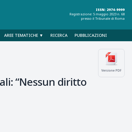
ISSN: 2974-9999
Registrazione: 5 maggio 2023 n. 68
presso il Tribunale di Roma
AREE TEMATICHE ▼
RICERCA
PUBBLICAZIONI
Versione PDF
i: “Nessun diritto