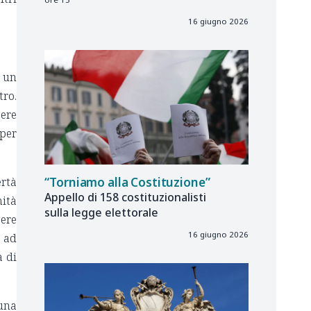
16 giugno 2026
i un
tro.
sere
 per
“Torniamo alla Costituzione”
ertà
Appello di 158 costituzionalisti
mità
sulla legge elettorale
sere
16 giugno 2026
o ad
à di
 una