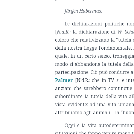
J
ü
rgen Habermas:
Le dichiarazioni politiche n
[
N.d.R.:
la dichiarazione di
W.
Schä
coloro che relativizzano la “tutela
della nostra Legge Fondamentale, ne
quale, in un certo senso, troneggia
modo si abbandona la tutela della vi
partecipazione. Ciò può condurre 
Palmer
[N.d.R.: che in TV si è int
anziani che sarebbero comunque m
subordinare la tutela della vita a
vista evidente: ad una vita umana
attribuiamo agli animali – la “buona
Oggi è la vita autodeterminat
situazioni che fanno venire meno t