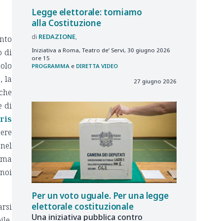
Legge elettorale: torniamo
alla Costituzione
REDAZIONE
ento
Iniziativa a Roma, Teatro de’ Servi, 30 giugno 2026
o di
ore 15
colo
PROGRAMMA
e
DIRETTA VIDEO
, la
27 giugno 2026
lche
e di
ris
tere
 nel
rima
 noi
Per un voto uguale. Per una legge
elettorale costituzionale
arsi
Una iniziativa pubblica contro
ile,