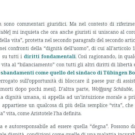
on sono commentari giuridici. Ma nel contesto di riferim
uble
] mi inquieta che ora anche giuristi si uniscano al cor
 della vita”, protetta nel secondo paragrafo del secondo arti
i confronti della “dignità dell’uomo”, di cui all’articolo 1
 su tutti i
diritti fondamentali
. Così ragionando, in qua
ta al “bilanciamento” con tutti gli altri diritti di libertà 
a
sbandamenti come quello del sindaco di Tübingen Bo
errogato sull’opportunità di bloccare il paese pur di assis
orti dopo pochi mesi]. D’altra parte,
Wolfgang Schäuble
,
lla dignità umana, si appella ad un’intuizione morale a p
 appartiene un qualcosa di più della semplice “vita”, che
” vita, come Aristotele l’ha definita.
a e autoresponsabile ad essere quella “degna”. Possono d
ale dignità, condizioni come quelle di una malattia incurab