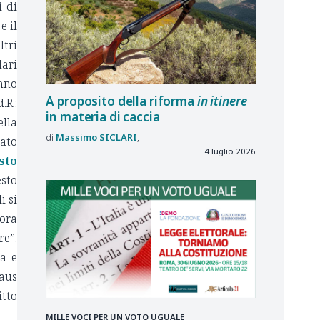
i di
e il
ltri
dari
anno
A proposito della riforma
in itinere
.R.:
in materia di caccia
ella
Massimo
SICLARI
tato
4 luglio 2026
sto
esto
i si
lora
re”.
ta e
laus
itto
MILLE VOCI PER UN VOTO UGUALE