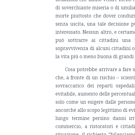
di soverchiante miseria o di umilia
morte piuttosto che dover condurr
senza uscita, una tale decisione p
interessato. Nessun altro, e certam
può sottrarre ai cittadini una 
sopravvivenza di alcuni cittadini o
la vita più o meno buona di grandi 
Cosa potrebbe arrivare a fare u
che, a fronte di un rischio – scien
sovraccarico dei reparti ospedal
evitabile, aumento delle percentuali
solo come un esigere dalle persone 
ancorché allo scopo legittimo di evi
lungo termine persino danni irri
commercio, a ristoratori e cittad
situazione, il richiesto “bilanciam