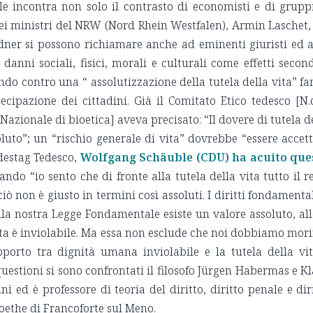
e incontra non solo il contrasto di economisti e di grupp
dei ministri del NRW (Nord Rhein Westfalen), Armin Laschet, 
dner si possono richiamare anche ad eminenti giuristi ed a
danni sociali, fisici, morali e culturali come effetti secon
ndo contro una “ assolutizzazione della tutela della vita” f
tecipazione dei cittadini. Già il Comitato Etico tedesco [N.d
azionale di bioetica] aveva precisato: “Il dovere di tutela d
to”; un “rischio generale di vita” dovrebbe “essere accet
ndestag Tedesco,
Wolfgang Schäuble (CDU) ha acuito que
ando “io sento che di fronte alla tutela della vita tutto il r
iò non è giusto in termini così assoluti. I diritti fondamental
la nostra Legge Fondamentale esiste un valore assoluto, al
ta è inviolabile. Ma essa non esclude che noi dobbiamo mori
pporto tra dignità umana inviolabile e la tutela della vi
 questioni si sono confrontati il filosofo Jürgen Habermas e K
i ed è professore di teoria del diritto, diritto penale e dir
oethe di Francoforte sul Meno.