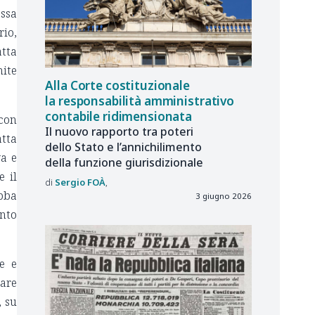
ossa
rio,
atta
mite
Alla Corte costituzionale
la responsabilità amministrativo
contabile ridimensionata
 con
Il nuovo rapporto tra poteri
atta
dello Stato e l’annichilimento
va e
della funzione giurisdizionale
e il
Sergio
FOÀ
bba
3 giugno 2026
unto
te e
rare
, su