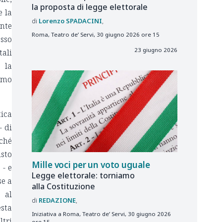
la proposta di legge elettorale
e la
Lorenzo
SPADACINI
ente
Roma, Teatro de’ Servi, 30 giugno 2026 ore 15
esso
23 giugno 2026
tali
 la
iamo
tica
- di
rché
isto
Mille voci per un voto uguale
 - e
Legge elettorale: torniamo
se a
alla Costituzione
e al
REDAZIONE
esta
Iniziativa a Roma, Teatro de’ Servi, 30 giugno 2026
ltri
ore 15