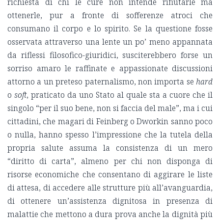
richiesta di chi le cure non intende rifiutarle ma
ottenerle, pur a fronte di sofferenze atroci che
consumano il corpo e lo spirito. Se la questione fosse
osservata attraverso una lente un po’ meno appannata
da riflessi filosofico-giuridici, susciterebbero forse un
sorriso amaro le raffinate e appassionate discussioni
attorno a un preteso paternalismo, non importa se
hard
o
soft
, praticato da uno Stato al quale sta a cuore che il
singolo “per il suo bene, non si faccia del male”, ma i cui
cittadini, che magari di Feinberg o Dworkin sanno poco
o nulla, hanno spesso l’impressione che la tutela della
propria salute assuma la consistenza di un mero
“diritto di carta”, almeno per chi non disponga di
risorse economiche che consentano di aggirare le liste
di attesa, di accedere alle strutture più all’avanguardia,
di ottenere un’assistenza dignitosa in presenza di
malattie che mettono a dura prova anche la dignità più