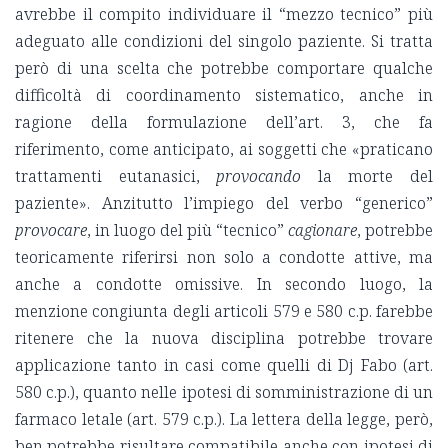
avrebbe il compito individuare il “mezzo tecnico” più
adeguato alle condizioni del singolo paziente. Si tratta
però di una scelta che potrebbe comportare qualche
difficoltà di coordinamento sistematico, anche in
ragione della formulazione dell’art. 3, che fa
riferimento, come anticipato, ai soggetti che «praticano
trattamenti eutanasici,
provocando
la morte del
paziente». Anzitutto l’impiego del verbo “generico”
provocare
, in luogo del più “tecnico”
cagionare
, potrebbe
teoricamente riferirsi non solo a condotte attive, ma
anche a condotte omissive. In secondo luogo, la
menzione congiunta degli articoli 579 e 580 c.p. farebbe
ritenere che la nuova disciplina potrebbe trovare
applicazione tanto in casi come quelli di Dj Fabo (art.
580 c.p.), quanto nelle ipotesi di somministrazione di un
farmaco letale (art. 579 c.p.). La lettera della legge, però,
ben potrebbe risultare compatibile anche con ipotesi di