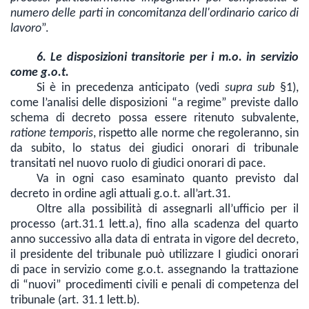
numero delle parti in concomitanza dell'ordinario carico di
lavoro
”.
6. Le disposizioni transitorie per i m.o. in servizio
come g.o.t.
Si è in precedenza anticipato (vedi
supra sub
§1),
come l’analisi delle disposizioni “a regime” previste dallo
schema di decreto possa essere ritenuto subvalente,
ratione temporis
, rispetto alle norme che regoleranno, sin
da subito, lo status dei giudici onorari di tribunale
transitati nel nuovo ruolo di giudici onorari di pace.
Va in ogni caso esaminato quanto previsto dal
decreto in ordine agli attuali g.o.t. all’art.31.
Oltre alla possibilità di assegnarli all’ufficio per il
processo (art.31.1 lett.a), fino alla scadenza del quarto
anno successivo alla data di entrata in vigore del decreto,
il presidente del tribunale può utilizzare I giudici onorari
di pace in servizio come g.o.t. assegnando la trattazione
di “nuovi” procedimenti civili e penali di competenza del
tribunale (art. 31.1 lett.b).