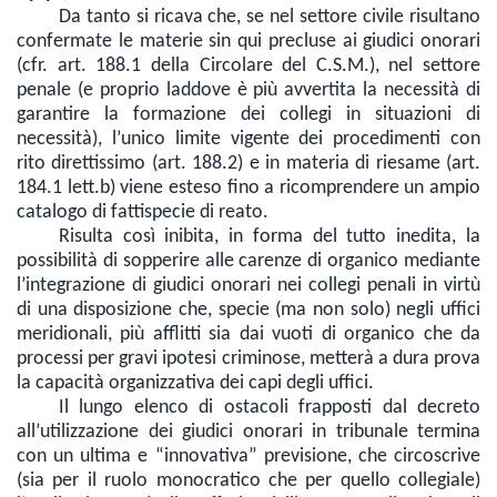
Da tanto si ricava che, se nel settore civile risultano
confermate le materie sin qui precluse ai giudici onorari
(cfr. art. 188.1 della Circolare del C.S.M.), nel settore
penale (e proprio laddove è più avvertita la necessità di
garantire la formazione dei collegi in situazioni di
necessità), l’unico limite vigente dei procedimenti con
rito direttissimo (art. 188.2) e in materia di riesame (art.
184.1 lett.b) viene esteso fino a ricomprendere un ampio
catalogo di fattispecie di reato.
Risulta così inibita, in forma del tutto inedita, la
possibilità di sopperire alle carenze di organico mediante
l’integrazione di giudici onorari nei collegi penali in virtù
di una disposizione che, specie (ma non solo) negli uffici
meridionali, più afflitti sia dai vuoti di organico che da
processi per gravi ipotesi criminose, metterà a dura prova
la capacità organizzativa dei capi degli uffici.
Il lungo elenco di ostacoli frapposti dal decreto
all’utilizzazione dei giudici onorari in tribunale termina
con un ultima e “innovativa” previsione, che circoscrive
(sia per il ruolo monocratico che per quello collegiale)