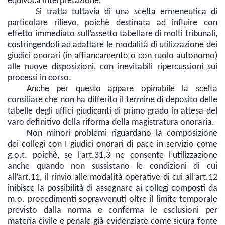
equivoca interpretazione.
Si tratta tuttavia di una scelta ermeneutica di
particolare rilievo, poichè destinata ad influire con
effetto immediato sull’assetto tabellare di molti tribunali,
costringendoli ad adattare le modalità di utilizzazione dei
giudici onorari (in affiancamento o con ruolo autonomo)
alle nuove disposizioni, con inevitabili ripercussioni sui
processi in corso.
Anche per questo appare opinabile la scelta
consiliare che non ha differito il termine di deposito delle
tabelle degli uffici giudicanti di primo grado in attesa del
varo definitivo della riforma della magistratura onoraria.
Non minori problemi riguardano la composizione
dei collegi con I giudici onorari di pace in servizio come
g.o.t. poichè, se l’art.31.3 ne consente l’utilizzazione
anche quando non sussistano le condizioni di cui
all’art.11, il rinvio alle modalità operative di cui all’art.12
inibisce la possibilità di assegnare ai collegi composti da
m.o. procedimenti sopravvenuti oltre il limite temporale
previsto dalla norma e conferma le esclusioni per
materia civile e penale già evidenziate come sicura fonte