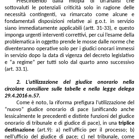
Prescindendo dalla miopia di un’analisi che
sottovaluti le potenziali criticità solo in ragione delle
necessità contingenti, va rimarcato come alcune e
fondamentali disposizioni relative ai g.o.t. in servizio
siano immediatamente applicabili (artt. 31-33), e questo
imponga urgenti interventi correttivi, per cui l’esame della
problematica in oggetto prende le mosse dalle norme che
diventeranno operative solo per i giudici onorari immessi
in servizio dopo la data di vigenza del decreto legislativo
e “a regime” per tutti solo dal quarto anno successivo
(art. 33.1).
2. L’utilizzazione del giudice onorario nella
circolare consiliare sulle tabelle e nella legge delega
29.4.2016 n.57.
Come è noto, la riforma prefigura l’utilizzazione del
“nuovo” giudice onorario di pace (unificando anche
lessicalmente le precedenti e distinte funzioni del giudice
onorario di tribunale e di giudice di pace), in una
triplice
destinazione
(art.9): a) nell’ufficio per il processo; b)
nell’ufficio del giudice di pace; c) nel tribunale, come