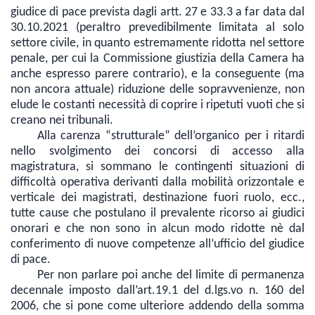
giudice di pace prevista dagli artt. 27 e 33.3 a far data dal
30.10.2021 (peraltro prevedibilmente limitata al solo
settore civile, in quanto estremamente ridotta nel settore
penale, per cui la Commissione giustizia della Camera ha
anche espresso parere contrario), e la conseguente (ma
non ancora attuale) riduzione delle sopravvenienze, non
elude le costanti necessità di coprire i ripetuti vuoti che si
creano nei tribunali.
Alla carenza “strutturale” dell’organico per i ritardi
nello svolgimento dei concorsi di accesso alla
magistratura, si sommano le contingenti situazioni di
difficoltà operativa derivanti dalla mobilità orizzontale e
verticale dei magistrati, destinazione fuori ruolo, ecc.,
tutte cause che postulano il prevalente ricorso ai giudici
onorari e che non sono in alcun modo ridotte nè dal
conferimento di nuove competenze all’ufficio del giudice
di pace.
Per non parlare poi anche del limite di permanenza
decennale imposto dall’art.19.1 del d.lgs.vo n. 160 del
2006, che si pone come ulteriore addendo della somma