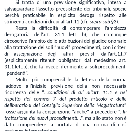
Si tratta di una previsione significativa, intesa a
salvaguardare l’assetto preesistente dei tribunali, specie
perchè praticabile in esplicita deroga rispetto alle
stringenti condizioni di cui all’art.11 (cfr.
supra sub
§3).
Resta la difficoltà di contemperare l’ampiezza
derogatoria dell’art. 31.1 lett. b), che comunque
circoscrive l’ambito delle attribuzioni del giudice onorario
alla trattazione dei soli “nuovi” procedimenti, con i criteri
di assegnazione degli affari previsti dall’art.11.7
(esplicitamente ritenuti obbligatori dal medesimo art.
31.1 lett.b), che fa invece riferimento ai soli procedimenti
“pendenti”.
Molto più comprensibile la lettera della norma
laddove all’iniziale previsione della non necessaria
ricorrenza delle “…
condizioni di cui all’art. 11.1 e nel
rispetto del comma 7 del predetto articolo e delle
deliberazioni del Consiglio Superiore della Magistratura”
fosse aggiunta la congiunzione ”anche” a precedere “..
la
trattazione dei nuovi procedimenti
…”, ma allo stato non è
dato comprendere
la portata di una norma di così