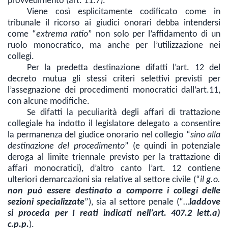
provvedimento (art. 11.7).
Viene così esplicitamente codificato come in
tribunale il ricorso ai giudici onorari debba intendersi
come “
extrema ratio
” non solo per l’affidamento di un
ruolo monocratico, ma anche per l’utilizzazione nei
collegi.
Per la predetta destinazione difatti l’art. 12 del
decreto mutua gli stessi criteri selettivi previsti per
l’assegnazione dei procedimenti monocratici dall’art.11,
con alcune modifiche.
Se difatti la peculiarità degli affari di trattazione
collegiale ha indotto il legislatore delegato a consentire
la permanenza del giudice onorario nel collegio “
sino alla
destinazione del procedimento
” (e quindi in potenziale
deroga al limite triennale previsto per la trattazione di
affari monocratici), d’altro canto l’art. 12 contiene
ulteriori demarcazioni sia relative al settore civile (“
il g.o.
non può essere destinato a comporre i collegi delle
sezioni specializzate
”), sia al settore penale (“…
laddove
si proceda per I reati indicati nell’art. 407.2 lett.a)
c.p.p.
).