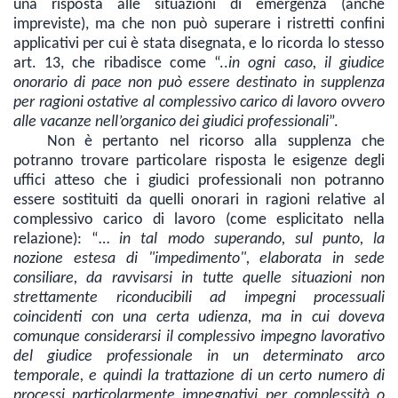
una risposta alle situazioni di emergenza (anche
impreviste), ma che non può superare i ristretti confini
applicativi per cui è stata disegnata, e lo ricorda lo stesso
art. 13, che ribadisce come “..
in ogni caso, il giudice
onorario di pace non può essere destinato in supplenza
per ragioni ostative al complessivo carico di lavoro ovvero
alle vacanze nell’organico dei giudici professionali
”.
Non è pertanto nel ricorso alla supplenza che
potranno trovare particolare risposta le esigenze degli
uffici atteso che i giudici professionali
non potranno
essere sostituiti da quelli onorari
in
ragioni relative
al
complessivo carico di lavoro (come esplicitato nella
relazione): “…
in tal modo superando, sul punto, la
nozione estesa di "impedimento", elaborata in sede
consiliare, da ravvisarsi in tutte quelle situazioni non
strettamente riconducibili
ad
impegni processuali
coincidenti con una certa udienza, ma in cui doveva
comunque considerarsi
il
complessivo impegno lavorativo
del giudice professionale in un determinato arco
temporale, e quindi la trattazione di un certo numero di
processi particolarmente impegnativi per complessità o