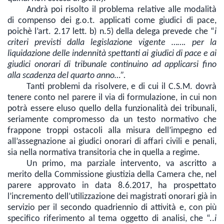
Andrà poi risolto il problema relative alle modalità
di compenso dei g.o.t. applicati come giudici di pace,
poichè l’art. 2.17 lett. b) n.5) della delega prevede che “
i
criteri previsti
dalla legislazione vigente ……. per la
liquidazione delle indennità spettanti ai giudici di pace e ai
giudici onorari di tribunale continuino ad applicarsi fino
alla scadenza del quarto anno…”.
Tanti problemi da risolvere, e di cui il C.S.M. dovrà
tenere conto nel parere il via di formulazione, in cui non
potrà essere eluso quello della funzionalità dei tribunali,
seriamente compromesso da un testo normativo che
frappone troppi ostacoli alla misura dell’impegno ed
all’assegnazione ai giudici onorari di affari civili e penali,
sia nella normativa transitoria che in quella a regime.
Un primo, ma parziale intervento, va ascritto a
merito della Commissione giustizia della Camera che, nel
parere approvato in data 8.6.2017, ha prospettato
l’incremento dell’utilizzazione dei magistrati onorari già in
servizio per il secondo quadriennio di attività e, con più
specifico riferimento al tema oggetto di analisi, che “..
i