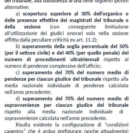
del tribunale, alla sussistenza di una
delle seguenti ipotesi
alternative:
a)
scopertura superiore al 30% dell’organico o
delle presenze effettive dei magistrati del tribunale o
della sezione
(con conseguente limitazione
all’utilizzazione dei giudici onorari solo nella sezione
afflitta dalla peculiare criticità ex art. 11.2);
b)
superamento della soglia percentuale del 50%
(per il settore civile) e del 40% (per quello penale) del
numero di procedimenti ultratriennali
rispetto al
numero di pendenze complessive dell’ufficio;
c)
superamento del 70% del numero medio di
pendenze per ciascun giudice del tribunale
rispetto alla
media nazionale individuale di pendenze calcolata
nell’anno precedente;
d)
superamento del 70% del numero medio di
sopravvenienze per ciascun giudice del tribunale
rispetto alla media nazionale individuale di
sopravvenienze calcolata nell’anno precedente
.
Risulta evidente la configurazione di “condizioni
capestro” che è arduo prefigurare (anche attualmente)