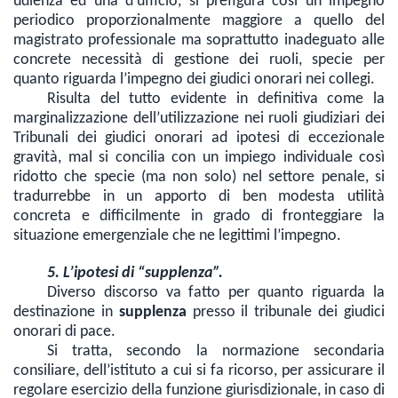
udienza ed una d’ufficio, si prefigura così un impegno
periodico proporzionalmente maggiore a quello del
magistrato professionale ma soprattutto inadeguato alle
concrete necessità di gestione dei ruoli, specie per
quanto riguarda l’impegno dei giudici onorari nei collegi.
Risulta del tutto evidente in definitiva come la
marginalizzazione dell’utilizzazione nei ruoli giudiziari dei
Tribunali dei giudici onorari ad ipotesi di eccezionale
gravità, mal si concilia con un impiego individuale così
ridotto che specie (ma non solo) nel settore penale, si
tradurrebbe in un apporto di ben modesta utilità
concreta e difficilmente in grado di fronteggiare la
situazione emergenziale che ne legittimi l’impegno.
5. L’ipotesi di “supplenza”.
Diverso discorso va fatto per quanto riguarda la
destinazione in
supplenza
presso il tribunale dei giudici
onorari di pace.
Si tratta, secondo la normazione secondaria
consiliare, dell’
istituto a cui si fa ricorso, per assicurare
il
regolare esercizio della funzione giurisdizionale, in caso di