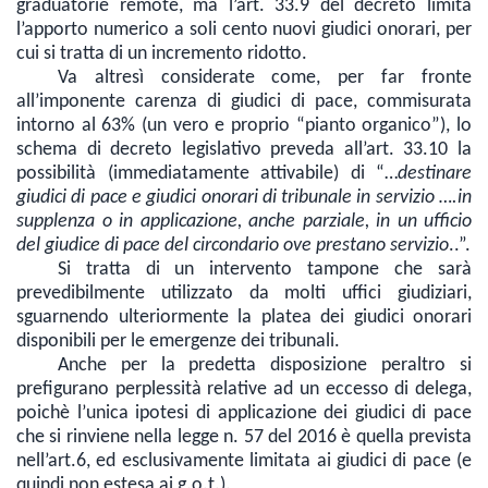
graduatorie remote, ma l’art. 33.9 del decreto limita
l’apporto numerico a soli cento nuovi giudici onorari, per
cui si tratta di un incremento ridotto.
Va altresì considerate come, per far fronte
all’imponente carenza di giudici di pace, commisurata
intorno al 63% (un vero e proprio “pianto organico”), lo
schema di decreto legislativo preveda all’art. 33.10 la
possibilità (immediatamente attivabile) di “…
destinare
giudici di pace e giudici onorari di tribunale in servizio ….in
supplenza o in applicazione, anche parziale, in un ufficio
del giudice di pace del circondario ove prestano servizio
..”.
Si tratta di un intervento tampone che sarà
prevedibilmente utilizzato da molti uffici giudiziari,
sguarnendo ulteriormente la platea dei giudici onorari
disponibili per le emergenze dei tribunali.
Anche per la predetta disposizione peraltro si
prefigurano perplessità relative ad un eccesso di delega,
poichè l’unica ipotesi di applicazione dei giudici di pace
che si rinviene nella legge n. 57 del 2016 è quella prevista
nell’art.6, ed esclusivamente limitata ai giudici di pace (e
quindi non estesa ai g.o.t.).