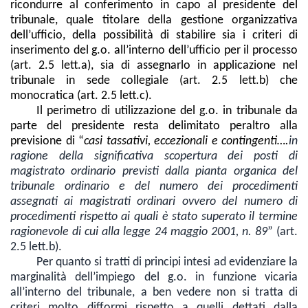
ricondurre al conferimento in capo al presidente del
tribunale, quale titolare della gestione organizzativa
dell’ufficio, della possibilità di stabilire sia i criteri di
inserimento del g.o. all’interno dell’ufficio per il processo
(art. 2.5 lett.a), sia di assegnarlo in applicazione nel
tribunale in sede collegiale (art. 2.5 lett.b) che
monocratica (art. 2.5 lett.c).
Il perimetro di utilizzazione del g.o. in tribunale da
parte del presidente resta delimitato peraltro alla
previsione di “
casi tassativi, eccezionali e contingenti….
in
ragione della significativa scopertura dei posti di
magistrato ordinario previsti dalla pianta organica del
tribunale ordinario e del numero dei procedimenti
assegnati ai magistrati ordinari ovvero del numero di
procedimenti rispetto ai quali è stato superato il termine
ragionevole di cui alla legge 24 maggio 2001, n. 89
” (art.
2.5 lett.b).
Per quanto si tratti di principi intesi ad evidenziare la
marginalità dell’impiego del g.o. in funzione vicaria
all’interno del tribunale, a ben vedere non si tratta di
criteri molto difformi rispetto a quelli dettati dalla