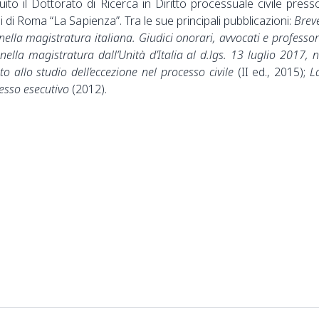
to il Dottorato di Ricerca in Diritto processuale civile press
di di Roma “La Sapienza”. Tra le sue principali pubblicazioni:
Brev
nella magistratura italiana. Giudici onorari, avvocati e professor
nella magistratura dall’Unità d’Italia al d.lgs. 13 luglio 2017, n
to allo studio dell’eccezione nel processo civile
(II ed., 2015);
L
esso esecutivo
(2012).