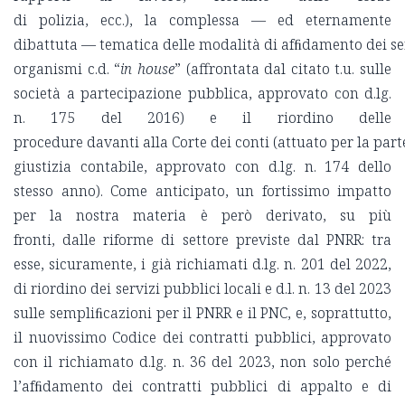
di polizia, ecc.), la complessa — ed eternamente
dibattuta — tematica delle modalità di afﬁdamento dei serv
organismi c.d. “
in house
” (affrontata dal citato t.u. sulle
società a partecipazione pubblica, approvato con d.lg.
n. 175 del 2016) e il riordino delle
procedure davanti alla Corte dei conti (attuato per la part
giustizia contabile, approvato con d.lg. n. 174 dello
stesso anno). Come anticipato, un fortissimo impatto
per la nostra materia è però derivato, su più
fronti, dalle riforme di settore previste dal PNRR: tra
esse, sicuramente, i già richiamati d.lg. n. 201 del 2022,
di riordino dei servizi pubblici locali e d.l. n. 13 del 2023
sulle sempliﬁcazioni per il PNRR e il PNC, e, soprattutto,
il nuovissimo Codice dei contratti pubblici, approvato
con il richiamato d.lg. n. 36 del 2023, non solo perché
l’afﬁdamento dei contratti pubblici di appalto e di