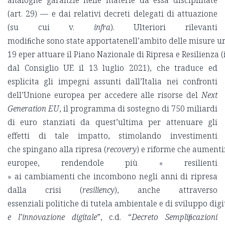
analoghe garanzie nelle materie da essa disciplinate
(art. 29) — e dai relativi decreti delegati di attuazione
(su cui v.
infra
). Ulteriori rilevanti
modiﬁche sono state apportatenell’ambito delle misure urg
19 eper attuare il Piano Nazionale di Ripresa e Resilienza
dal Consiglio UE il 13 luglio 2021), che traduce ed
esplicita gli impegni assunti dall’Italia nei confronti
dell’Unione europea per accedere alle risorse del
Next
Generation EU
, il programma di sostegno di 750 miliardi
di euro stanziati da quest’ultima per attenuare gli
effetti di tale impatto, stimolando investimenti
che spingano alla ripresa (
recovery
) e riforme che aumenti
europee, rendendole più « resilienti
» ai cambiamenti che incombono negli anni di ripresa
dalla crisi (
resiliency
), anche attraverso
essenziali politiche di tutela ambientale e di sviluppo digit
e l’innovazione digitale
”, c.d. “
Decreto Sempliﬁcazioni