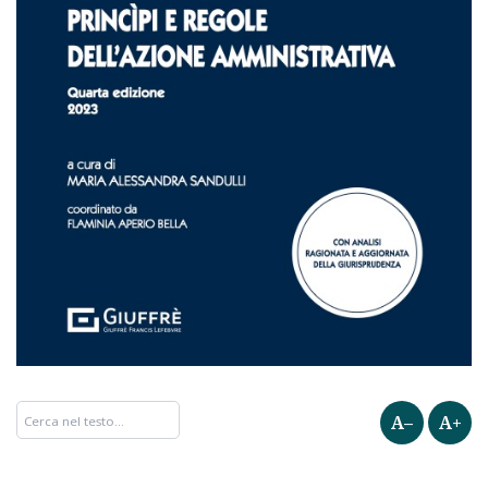
A–
A+