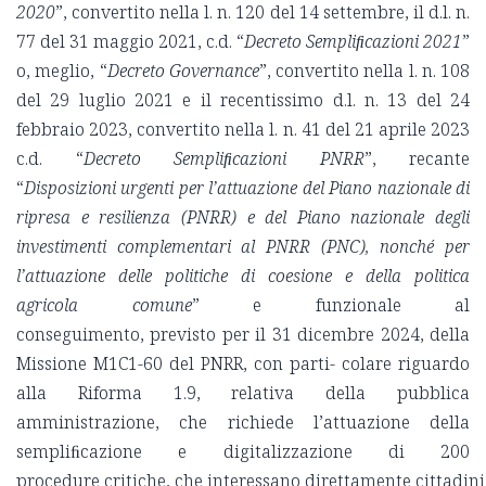
2020
”, convertito nella l. n. 120 del 14 settembre, il d.l. n.
77 del 31 maggio 2021, c.d. “
Decreto
Sempliﬁcazioni 2021
”
o, meglio, “
Decreto Governance
”, convertito nella l. n. 108
del 29 luglio 2021 e il recentissimo d.l. n. 13 del 24
febbraio 2023, convertito nella l. n. 41 del 21 aprile 2023
c.d. “
Decreto Sempliﬁcazioni PNRR
”, recante
“
Disposizioni
urgenti per l’attuazione del Piano nazionale di
ripresa e resilienza (PNRR) e del Piano nazionale degli
investimenti complementari al PNRR (PNC), nonché per
l’attuazione delle politiche di coesione e della politica
agricola comune
” e funzionale al
conseguimento, previsto per il 31 dicembre 2024, della
Missione M1C1-60 del PNRR, con parti- colare riguardo
alla Riforma 1.9, relativa della pubblica
amministrazione, che richiede l’attuazione della
sempliﬁcazione e digitalizzazione di 200
procedure critiche, che interessano direttamente cittadini