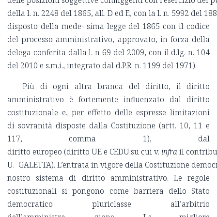
delle posizioni soggettive conﬂiggenti con l’esercizio dei 
della l. n. 2248 del 1865, all. D ed E, con la l. n. 5992 del 
disposto della mede- sima legge del 1865 con il codice
del processo amministrativo, approvato, in forza della
delega conferita dalla l. n 69 del 2009, con il d.lg. n. 104
del 2010 e s.m.i., integrato dal d.P.R. n. 1199 del 1971).
Più di ogni altra branca del diritto, il diritto
amministrativo è fortemente inﬂuenzato dal diritto
costituzionale e, per effetto delle espresse limitazioni
di sovranità disposte dalla Costituzione (artt. 10, 11 e
117, comma 1), dal
diritto europeo (diritto UE e CEDU:su cui v.
infra
il contribu
U. GALETTA). L’entrata in vigore della Costituzione democ
nostro sistema di diritto amministrativo. Le regole
costituzionali si pongono come barriera dello Stato
democratico pluriclasse all’arbitrio