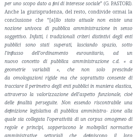
per uno scopo dato a ﬁni di interesse sociale
” (G. PASTORI).
Anche la giurisprudenza, del resto, condivide ormai la
conclusione che “[a]
llo stato attuale non esiste una
nozione univoca di pubblica amministrazione in senso
soggettivo. Infatti, i tradizionali criteri distintivi degli enti
pubblici sono stati superati, lasciando spazio, sotto
l’inﬂusso dell’ordinamento eurounitario, ad un
nuovo
concetto di pubblica amministrazione c.d. « a
geometrie variabili », che non solo prescinde
da omologazioni rigide ma che soprattutto consente di
tracciare il perimetro degli enti pubblici in maniera elastica,
attraverso la valorizzazione dell’aspetto funzionale, cioè
delle ﬁnalità perseguite. Non essendo riscontrabile una
deﬁnizione legislativa di pubblica amministra- zione alla
quale sia collegata l’operatività di un corpus omogeneo di
regole e principi, sopperiscono le molteplici normative
amministrative settoriali che deﬁniscono il loro