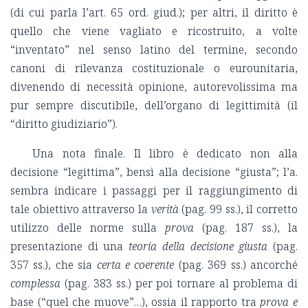
(di cui parla l’art. 65 ord. giud.); per altri, il diritto è
quello che viene vagliato e ricostruito, a volte
“inventato” nel senso latino del termine, secondo
canoni di rilevanza costituzionale o eurounitaria,
divenendo di necessità opinione, autorevolissima ma
pur sempre discutibile, dell’organo di legittimità (il
“diritto giudiziario”).
Una nota finale. Il libro è dedicato non alla
decisione “legittima”, bensì alla decisione “giusta”; l’a.
sembra indicare i passaggi per il raggiungimento di
tale obiettivo attraverso la
verità
(pag. 99 ss.), il corretto
utilizzo delle norme sulla
prova
(pag. 187 ss.), la
presentazione di una
teoria della decisione giusta
(pag.
357 ss.), che sia
certa e coerente
(pag. 369 ss.) ancorché
complessa
(pag. 383 ss.) per poi tornare al problema di
base (“quel che muove”…), ossia il rapporto tra
prova e