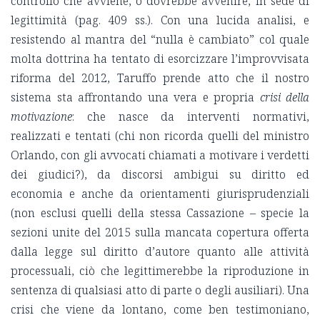
controllo che avviene, o dovrebbe avvenire, in sede di
legittimità (pag. 409 ss.). Con una lucida analisi, e
resistendo al mantra del “nulla è cambiato” col quale
molta dottrina ha tentato di esorcizzare l’improvvisata
riforma del 2012, Taruffo prende atto che il nostro
sistema sta affrontando una vera e propria
crisi della
motivazione
: che nasce da interventi normativi,
realizzati e tentati (chi non ricorda quelli del ministro
Orlando, con gli avvocati chiamati a motivare i verdetti
dei giudici?), da discorsi ambigui su diritto ed
economia e anche da orientamenti giurisprudenziali
(non esclusi quelli della stessa Cassazione – specie la
sezioni unite del 2015 sulla mancata copertura offerta
dalla legge sul diritto d’autore quanto alle attività
processuali, ciò che legittimerebbe la riproduzione in
sentenza di qualsiasi atto di parte o degli ausiliari). Una
crisi che viene da lontano, come ben testimoniano,