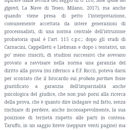
ispirate dalla lettura del saggio di U. Eco,
Sulle spalle dei
giganti
, La Nave di Teseo, Milano, 2017), ma anche
quando viene presa di petto l’interpretazione,
comunemente accettata da intere generazioni di
processualisti, di una norma centrale dell’istruzione
probatoria qual è l’art. 115 c.p.c.; dopo gli studi di
Carnacini, Cappelletti e Liebman e dopo i tentativi, un
po’ meno riusciti, di studiosi successivi che avevano
provato a ravvisare nella norma una garanzia del
diritto alla prova (mi riferisco a E.F. Ricci), poteva darsi
per scontato che il brocardo sui
probata partium
fosse
giustificato a garanzia dell’imparzialità anche
psicologica del giudice, che non può porsi alla ricerca
della prova, che è quanto dire indagare sul fatto, senza
rischiare di perdere, anche inconsapevolmente, la sua
posizione di terzietà rispetto alle parti in contesa.
Taruffo, in un saggio breve (neppure venti pagine) ma