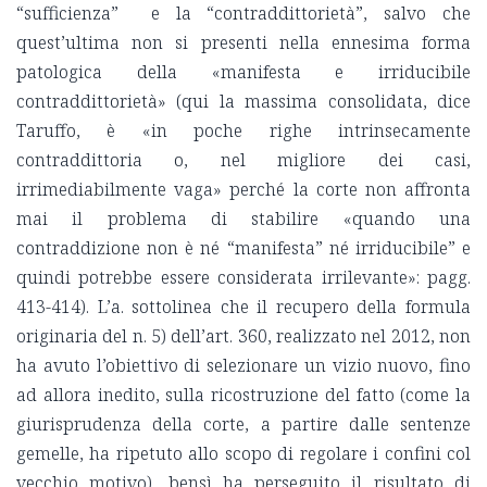
“sufficienza” e la “contraddittorietà”, salvo che
quest’ultima non si presenti nella ennesima forma
patologica della «manifesta e irriducibile
contraddittorietà» (qui la massima consolidata, dice
Taruffo, è «in poche righe intrinsecamente
contraddittoria o, nel migliore dei casi,
irrimediabilmente vaga» perché la corte non affronta
mai il problema di stabilire «quando una
contraddizione non è né “manifesta” né irriducibile” e
quindi potrebbe essere considerata irrilevante»: pagg.
413-414). L’a. sottolinea che il recupero della formula
originaria del n. 5) dell’art. 360, realizzato nel 2012, non
ha avuto l’obiettivo di selezionare un vizio nuovo, fino
ad allora inedito, sulla ricostruzione del fatto (come la
giurisprudenza della corte, a partire dalle sentenze
gemelle, ha ripetuto allo scopo di regolare i confini col
vecchio motivo), bensì ha perseguito il risultato di