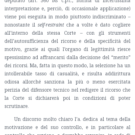
deputato (art. 360
bis
c.p.c., norma di incertissima
interpretazione e, perciò, di occasionale applicazione)
viene poi eseguita in modo piuttosto indiscriminato –
nonostante il
self-restraint
che a volte è dato cogliere
all’interno della stessa Corte – con gli strumenti
dell’autosufficienza del ricorso e della specificità del
motivo, grazie ai quali l’organo di legittimità riesce
spessissimo ad affrancarsi dalla decisione del “merito”
dei ricorsi. Ma, fatta in questo modo, la selezione ha un
intollerabile tasso di casualità, e risulta addirittura
odiosa allorché sanziona la più o meno esercitata
perizia del difensore tecnico nel redigere il ricorso che
la Corte si dichiarerà poi in condizioni di poter
scrutinare.
Un discorso molto chiaro l’a. dedica al tema della
motivazione e del suo controllo, e in particolare al