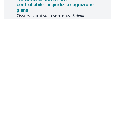
controllabile” ai giudizi a cognizione
piena
Osservazioni sulla sentenza
Soledil
Elena
D’ALESSANDRO
26 gennaio 2026
Il rinvio pregiudiziale interpretativo
nella giurisprudenza di legittimità a
quasi tre anni dalla sua