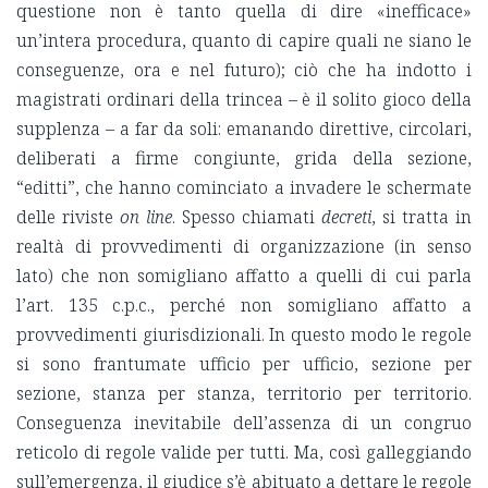
questione non è tanto quella di dire «inefficace»
un’intera procedura, quanto di capire quali ne siano le
conseguenze, ora e nel futuro); ciò che ha indotto i
magistrati ordinari della trincea – è il solito gioco della
supplenza – a far da soli: emanando direttive, circolari,
deliberati a firme congiunte, grida della sezione,
“editti”, che hanno cominciato a invadere le schermate
delle riviste
on line
. Spesso chiamati
decreti
, si tratta in
realtà di provvedimenti di organizzazione (in senso
lato) che non somigliano affatto a quelli di cui parla
l’art. 135 c.p.c., perché non somigliano affatto a
provvedimenti giurisdizionali. In questo modo le regole
si sono frantumate ufficio per ufficio, sezione per
sezione, stanza per stanza, territorio per territorio.
Conseguenza inevitabile dell’assenza di un congruo
reticolo di regole valide per tutti. Ma, così galleggiando
sull’emergenza, il giudice s’è abituato a dettare le regole