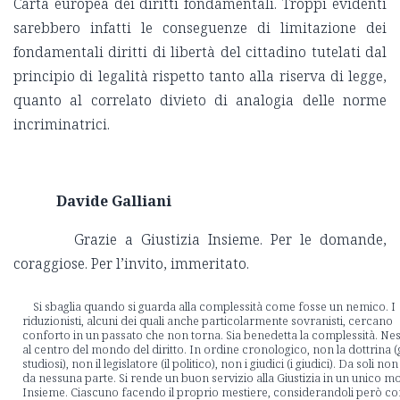
Carta europea dei diritti fondamentali. Troppi evidenti
sarebbero infatti le conseguenze di limitazione dei
fondamentali diritti di libertà del cittadino tutelati dal
principio di legalità rispetto tanto alla riserva di legge,
quanto al correlato divieto di analogia delle norme
incriminatrici.
Davide Galliani
Grazie a Giustizia Insieme. Per le domande,
coraggiose. Per l’invito, immeritato.
Si sbaglia quando si guarda alla complessità come fosse un nemico. I
riduzionisti, alcuni dei quali anche particolarmente sovranisti, cercano
conforto in un passato che non torna. Sia benedetta la complessità. Ne
al centro del mondo del diritto. In ordine cronologico, non la dottrina (g
studiosi), non il legislatore (il politico), non i giudici (i giudici). Da soli non
da nessuna parte. Si rende un buon servizio alla Giustizia in un unico m
Insieme. Ciascuno facendo il proprio mestiere, considerandoli però c