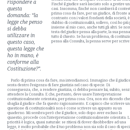
rispondere a
Finché il giudice sarà lasciato solo a gestire
questa
casi. Insomma, finché non cambierà il contest
prima cosa da fare, per un giudice, di fronte a
domanda: “la
contrasto con i valori fondanti della società, è
legge che penso
dubbio di costituzionalità, sollevo, così ho più p
insieme al mio caso, anche tutti gli altri. Se n
si debba
testa del giudice pensa alla parte, la sua penna
utilizzare in
tutto il chiesto. Se ha un problema, di costituzio
questo caso,
pensa alla Consulta, la penna serve per scriver
questa legge che
ho in mano, è
conforme alla
Costituzione?”.
Parlo di prima cosa da fare, ma intendiamoci. Immagino che il giudic
senta dentro l’esigenza di fare giustizia nel caso di specie. Di
conseguenza, che, a rendere giustizia, ci debba pensare lui, subito, sen
attendere la Consulta. E che, pertanto, deve usare l’interpretazione
costituzionalmente orientata, per prima cosa. Ora, non sto dicendo che
sbaglia il giudice che fa questo ragionamento. E capisco che scrivere u
questione di costituzionalità non è come scrivere un appunto su un
quaderno. Mi sembra però che il giudice, solo dopo aver escluso la
quaestio, procede con l’interpretazione costituzionalmente orientata. 
priorità è logica, quasi naturale: se ritieni di dover disobbedire ad una
legge, è molto probabile che il tuo problema non sia solo il caso di spec