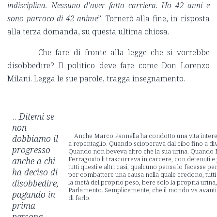
indisciplina. Nessuno d’aver fatto carriera. Ho 42 anni e
sono parroco di 42 anime
”. Tornerò alla fine, in risposta
alla terza domanda, su questa ultima chiosa.
Che fare di fronte alla legge che si vorrebbe
disobbedire? Il politico deve fare come Don Lorenzo
Milani. Legga le sue parole, tragga insegnamento.
…
Ditemi se
non
Anche Marco Pannella ha condotto una vita intere
dobbiamo il
a repentaglio. Quando scioperava dal cibo fino a div
progresso
Quando non beveva altro che la sua urina. Quando N
Ferragosto li trascorreva in carcere, con detenuti e 
anche a chi
tutti questi e altri casi, qualcuno pensa lo facesse p
ha deciso di
per combattere una causa nella quale credono, tutti 
disobbedire,
la metà del proprio peso, bere solo la propria urina,
Parlamento. Semplicemente, che il mondo va avanti 
pagando in
di farlo.
prima
persona.