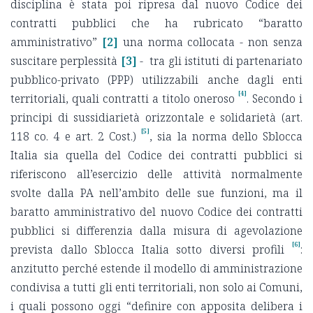
disciplina è stata poi ripresa dal nuovo Codice dei
contratti pubblici che ha rubricato “baratto
amministrativo”
[2]
una norma collocata - non senza
suscitare perplessità
[3]
- tra gli istituti di partenariato
pubblico-privato (PPP) utilizzabili anche dagli enti
[4]
territoriali, quali contratti a titolo oneroso
. Secondo i
principi di sussidiarietà orizzontale e solidarietà (art.
[5]
118 co. 4 e art. 2 Cost.)
, sia la norma dello Sblocca
Italia sia quella del Codice dei contratti pubblici si
riferiscono all’esercizio delle attività normalmente
svolte dalla PA nell’ambito delle sue funzioni, ma il
baratto amministrativo del nuovo Codice dei contratti
pubblici si differenzia dalla misura di agevolazione
[6]
prevista dallo Sblocca Italia sotto diversi profili
:
anzitutto perché estende il modello di amministrazione
condivisa a tutti gli enti territoriali, non solo ai Comuni,
i quali possono oggi “definire con apposita delibera i