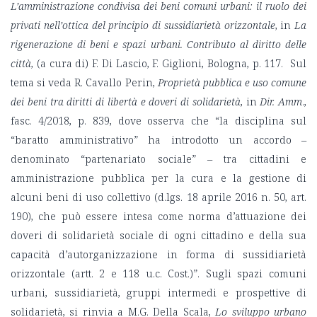
L’amministrazione condivisa dei beni comuni urbani: il ruolo dei
privati nell’ottica del principio di sussidiarietà orizzontale
, in
La
rigenerazione di beni e spazi urbani. Contributo al diritto delle
città
, (a cura di) F. Di Lascio, F. Giglioni, Bologna, p. 117. Sul
tema si veda R. Cavallo Perin,
Proprietà pubblica e uso comune
dei beni tra diritti di libertà e doveri di solidarietà
, in
Dir. Amm
.,
fasc. 4/2018, p. 839, dove osserva che “la disciplina sul
“baratto amministrativo” ha introdotto un accordo –
denominato “partenariato sociale” – tra cittadini e
amministrazione pubblica per la cura e la gestione di
alcuni beni di uso collettivo (d.lgs. 18 aprile 2016 n. 50, art.
190), che può essere intesa come norma d’attuazione dei
doveri di solidarietà sociale di ogni cittadino e della sua
capacità d’autorganizzazione in forma di sussidiarietà
orizzontale (artt. 2 e 118 u.c. Cost.)”. Sugli spazi comuni
urbani, sussidiarietà, gruppi intermedi e prospettive di
solidarietà, si rinvia a M.G. Della Scala,
Lo sviluppo urbano