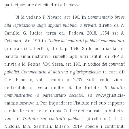
partecipazione dei cittadini alla stessa.”
[3]
Si vedano P. Novaro, art. 190, in
Commentario breve
alla legislazione sugli appalti pubblici e privati
, diretto da A.
Carullo, G. Iudica, terza ed., Padova, 2018, 1354 ss.; A.
Crismani, Art. 190, in
Codice dei contratti pubblici commentato
,
(a cura di) L. Perfetti, II ed., p. 1546. Sulle peculiarità del
baratto amministrativo rispetto agli altri istituti di PPP si
rinvia a M. Renna, V.M. Sessa, art. 190, in
Codice dei contratti
pubblici. Commentario di dottrina e giurisprudenza
, (a cura di)
G.M. Esposito, vol. secondo, p. 2237. Sulla collocazione
dell’istituto si veda inoltre R. De Nictolis,
Il baratto
amministrativo (o partenariato sociale)
, su www.giustizia-
amministrativa.it. Per inquadrare l’istituto nel suo rapporto
con le altre norme del nuovo Codice dei contratti pubblici si
veda il
Trattato sui contratti pubblici
, (diretto da) R. De
Nictolis, M.A. Sandulli, Milano, 2019, specie i contributi