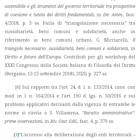
sostenibile e gli strumenti del governo territoriale tra prospettive
di coesione e tutela dei diritti fondamentali
, in
Dir. Amm
., fasc.
4/2018, p. 3 ss. Parla di “triangolazione necessaria” tra
sussidiarietà, beni comuni e solidarietà, anche in
riferimento ai beni comuni urbani, G. Micciarelli,
Il
triangolo necessario: sussidiarietà, beni comuni e solidarietà
, in
Diritto e futuro dell’Europa
. Contributi per gli workshop del
XXXI Congresso della Società Italiana di Filosofia del Diritto
(Bergamo, 13-15 settembre 2018), 2020, p. 327 ss.
[6]
Sul rapporto tra l’art. 24, d. l. n. 133/2014, conv. con
mod. in l. n. 164/2014 e l’art. 190 d. lgs. n. 50/2016 e sui
problemi applicativi derivanti dalla vigenza di entrambe le
norme si rinvia a S. Villamena,
“Baratto amministrativo”:
prime osservazioni
, in
Riv. Giur. Edil.,
fasc. 4, p. 379 ss.
“L’accenno alla deliberazione degli enti territoriali –
[7]