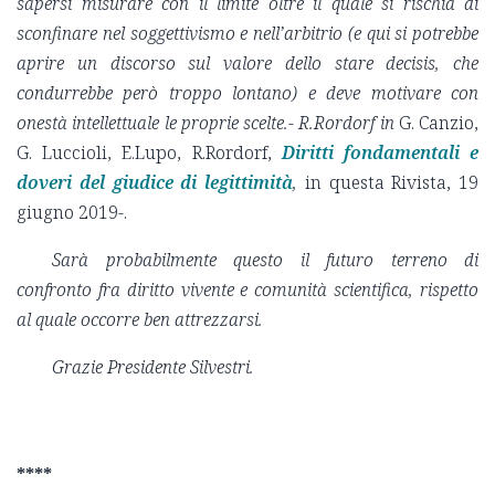
sapersi misurare con il limite oltre il quale si rischia di
sconfinare nel soggettivismo e nell’arbitrio (e qui si potrebbe
aprire un discorso sul valore dello stare decisis, che
condurrebbe però troppo lontano) e deve motivare con
onestà intellettuale le proprie scelte.- R.Rordorf in
G. Canzio,
G. Luccioli, E.Lupo, R.Rordorf,
Diritti fondamentali e
doveri del giudice di legittimità
,
in questa Rivista, 19
giugno 2019-.
Sarà probabilmente questo il futuro terreno di
confronto fra diritto vivente e comunità scientifica, rispetto
al quale occorre ben attrezzarsi.
Grazie Presidente Silvestri.
****