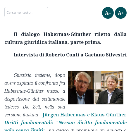
A–
A+
Il dialogo Habermas-
Günther riletto dalla
cultura giuridica italiana, parte prima.
Intervista di Roberto Conti a Gaetano Silvestri
Giustizia insieme, dopo
avere ospitato il confronto fra
Habermas-Günther messo a
disposizione dal settimanale
tedesco Die Zeit, nella sua
versione italiana -
Jürgen Habermas
e
Klaus Günther
Diritti fondamentali: “Nessun diritto fondamentale
vale senza limiti”
- ha deciso di promuove un dialogo a