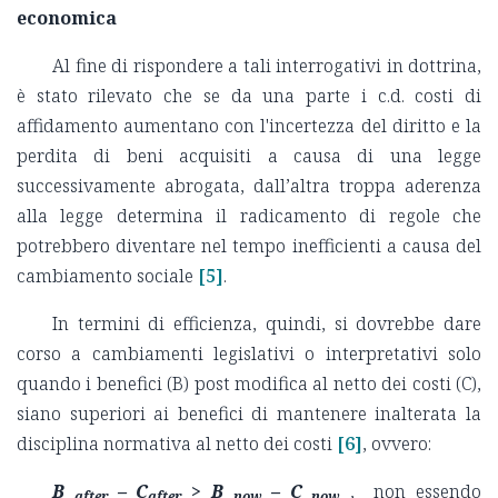
economica
Al fine di rispondere a tali interrogativi in dottrina,
è stato rilevato che se da una parte i c.d. costi di
affidamento aumentano con l'incertezza del diritto e la
perdita di beni acquisiti a causa di una legge
successivamente abrogata, dall’altra troppa aderenza
alla legge determina il radicamento di regole che
potrebbero diventare nel tempo inefficienti a causa del
cambiamento sociale
[5]
.
In termini di efficienza, quindi, si dovrebbe dare
corso a cambiamenti legislativi o interpretativi solo
quando i benefici (B) post modifica al netto dei costi (C),
siano superiori ai benefici di mantenere inalterata la
disciplina normativa al netto dei costi
[6]
, ovvero:
B
– C
> B
– C
, non essendo
after
after
now
now