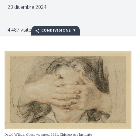
23 dicembre 2024
4.487 visite
CONDIVISIONE
David Wilkie,
Guess my name,
1921, Chicago Art Institute