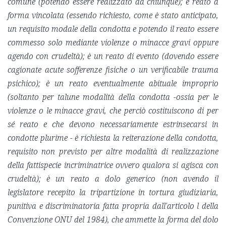
comune (potendo essere realizzato da chiunque); è reato a
forma vincolata (essendo richiesto, come è stato anticipato,
un requisito modale della condotta e potendo il reato essere
commesso solo mediante violenze o minacce gravi oppure
agendo con crudeltà); è un reato di evento (dovendo essere
cagionate acute sofferenze fisiche o un verificabile trauma
psichico); è un reato eventualmente abituale improprio
(soltanto per talune modalità della condotta -ossia per le
violenze o le minacce gravi, che perciò costituiscono di per
sé reato e che devono necessariamente estrinsecarsi in
condotte plurime - è richiesta la reiterazione della condotta,
requisito non previsto per altre modalità di realizzazione
della fattispecie incriminatrice ovvero qualora si agisca con
crudeltà); è un reato a dolo generico (non avendo il
legislatore recepito la tripartizione in tortura giudiziaria,
punitiva e discriminatoria fatta propria dall'articolo l della
Convenzione ONU del 1984), che ammette la forma del dolo