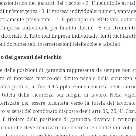
enzionistico dei garanti del rischio - 2. L’ineludibile attual
i di un’emergenza - 3. L’impresa individuale: numeri, vantagg
sticamente prevalente - 4. Il principio di effettività datori
impresa individuale per finalità illecite - 5. Gli strumenti
datoriale di fatto nell’impresa individuale: fonti dichiarati
oni documentali, intercettazioni telefoniche e tabulati
co dei garanti del rischio
ne delle posizioni di garanzia rappresenta da sempre non s
ni di interesse teorico del diritto penale della sicurezza 
ofilo pratico, ai fini dell’applicazione concreta delle sanzi
 tutela della sicurezza sui luoghi di lavoro. Nella vige
erizzata per essere orientata verso la tutela del lavorato
o ai sensi del combinato disposto degli artt. 32, 35, 41 Cost.,
il titolare della posizione di garanzia, diventa il princip
 colui che deve realizzare in concreto le condizioni volte
al minimo, il rischio lavorativo, da cui possono origina