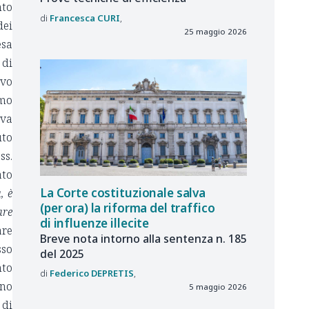
nto
Francesca
CURI
dei
25 maggio 2026
esa
 di
ivo
imo
iva
uto
ss.
ato
La Corte costituzionale salva
, è
(per ora) la riforma del traffico
are
di influenze illecite
are
Breve nota intorno alla sentenza n. 185
sso
del 2025
nto
Federico
DEPRETIS
ono
5 maggio 2026
 di