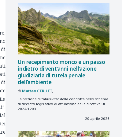
re,
eno
 di
che
Un recepimento monco e un passo
ati
indietro di vent’anni nell’azione
ati
giudiziaria di tutela penale
dell’ambiente
 di
nte
Matteo
CERUTI
ila
La nozione di “abusività” della condotta nello schema
di decreto legislativo di attuazione della direttiva UE
i”.
2024/1203
dal
20 aprile 2026
dei
are