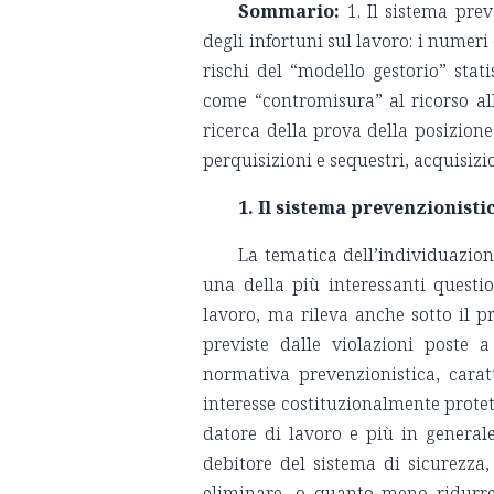
Sommario:
1. Il sistema prev
degli infortuni sul lavoro: i numer
rischi del “modello gestorio” stati
come “contromisura” al ricorso all’
ricerca della prova della posizione 
perquisizioni e sequestri, acquisizi
1. Il sistema prevenzionisti
La tematica dell’individuazio
una della più interessanti questio
lavoro, ma rileva anche sotto il pr
previste dalle violazioni poste a
normativa prevenzionistica, caratt
interesse costituzionalmente protett
datore di lavoro e più in generale 
debitore del sistema di sicurezza,
eliminare, o quanto meno ridurre 