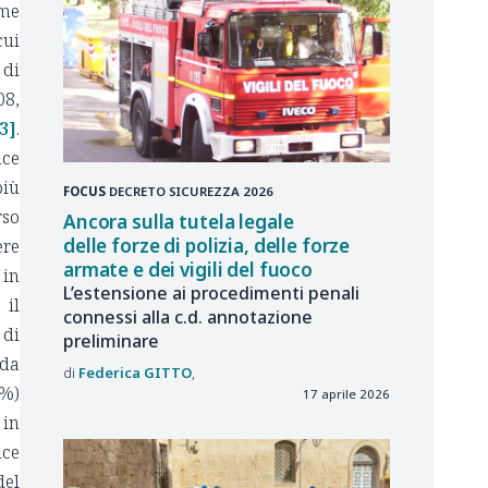
ome
cui
 di
08,
3]
.
nce
più
FOCUS
DECRETO SICUREZZA 2026
rso
Ancora sulla tutela legale
delle forze di polizia, delle forze
ere
armate e dei vigili del fuoco
 in
L’estensione ai procedimenti penali
 il
connessi alla c.d. annotazione
 di
preliminare
(da
Federica
GITTO
5%)
17 aprile 2026
 in
nce
del