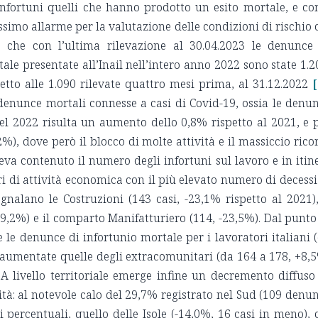
 infortuni quelli che hanno prodotto un esito mortale, e c
simo allarme per la valutazione delle condizioni di rischio 
e che con l’ultima rilevazione al 30.04.2023 le denunce
ale presentate all’Inail nell’intero anno 2022 sono state 1.2
etto alle 1.090 rilevate quattro mesi prima, al 31.12.2022
[
denunce mortali connesse a casi di Covid-19, ossia le denu
nel 2022 risulta un aumento dello 0,8% rispetto al 2021, e 
%), dove però il blocco di molte attività e il massiccio rico
va contenuto il numero degli infortuni sul lavoro e in itin
tori di attività economica con il più elevato numero di decessi
gnalano le Costruzioni (143 casi, -23,1% rispetto al 2021),
9,2%) e il comparto Manifatturiero (114, -23,5%). Dal punto
e le denunce di infortunio mortale per i lavoratori italiani 
e aumentate quelle degli extracomunitari (da 164 a 178, +8,
A livello territoriale emerge infine un decremento diffuso
ità: al notevole calo del 29,7% registrato nel Sud (109 denu
 percentuali, quello delle Isole (-14,0%, 16 casi in meno), 