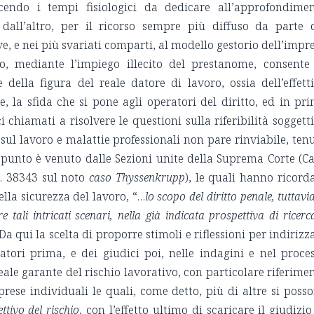
cendo i tempi fisiologici da dedicare all’approfondime
 dall’altro, per il ricorso sempre più diffuso da parte 
ve, e nei più svariati comparti, al modello gestorio dell’impr
ro, mediante l’impiego illecito del prestanome, consente
 della figura del reale datore di lavoro, ossia dell’effett
e, la sfida che si pone agli operatori del diritto, ed in pr
 chiamati a risolvere le questioni sulla riferibilità soggett
 sul lavoro e malattie professionali non pare rinviabile, ten
 punto è venuto dalle Sezioni unite della Suprema Corte (Ca
n. 38343 sul noto
caso Thyssenkrupp
), le quali hanno ricord
ella sicurezza del lavoro, “…
lo scopo del diritto penale, tuttavia
 tali intricati scenari, nella già indicata prospettiva di ricerc
 Da qui la scelta di proporre stimoli e riflessioni per indirizz
gatori prima, e dei giudici poi, nelle indagini e nel proce
reale garante del rischio lavorativo, con particolare riferime
mprese individuali le quali, come detto, più di altre si poss
ettivo del rischio
, con l’effetto ultimo di scaricare il giudizio