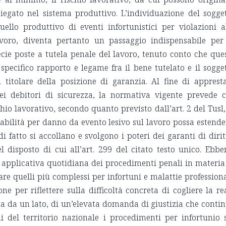
piegato nel sistema produttivo. L’individuazione del sogge
uello produttivo di eventi infortunistici per violazioni a
lavoro, diventa pertanto un passaggio indispensabile per
ecie poste a tutela penale del lavoro, tenuto conto che que
specifico rapporto e legame fra il bene tutelato e il sogge
l titolare della posizione di garanzia. Al fine di apprest
ei debitori di sicurezza, la normativa vigente prevede 
chio lavorativo, secondo quanto previsto dall’art. 2 del Tusl,
nsabilità per danno da evento lesivo sul lavoro possa estende
i fatto si accollano e svolgono i poteri dei garanti di dirit
l disposto di cui all’art. 299 del citato testo unico. Ebbe
i applicativa quotidiana dei procedimenti penali in materia
are quelli più complessi per infortuni e malattie professiona
e per riflettere sulla difficoltà concreta di cogliere la re
sa da un lato, di un’elevata domanda di giustizia che conti
ni del territorio nazionale i procedimenti per infortunio 