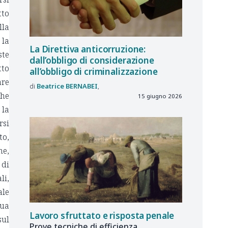
tto
lla
 la
La Direttiva anticorruzione:
ste
dall’obbligo di considerazione
tto
all’obbligo di criminalizzazione
are
Beatrice
BERNABEI
che
15 giugno 2026
 la
rsi
to,
ne,
 di
li,
ale
nua
Lavoro sfruttato e risposta penale
sul
Prove tecniche di efficienza