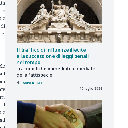
ità
i e
ale
 di
ve,
Il traffico di influenze illecite
e la successione di leggi penali
nel tempo
olo
Tra modifiche immediate e mediate
sul
della fattispecie
oni
Laura
REALE
nte
10 luglio 2026
re,
 il
ale
 ad
rsi