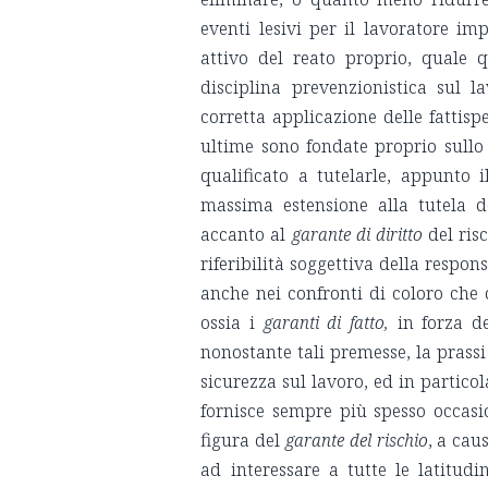
eventi lesivi per il lavoratore im
attivo del reato proprio, quale q
disciplina prevenzionistica sul 
corretta applicazione delle fattisp
ultime sono fondate proprio sullo 
qualificato a tutelarle, appunto i
massima estensione alla tutela d
accanto al
garante di diritto
del ris
riferibilità soggettiva della respo
anche nei confronti di coloro che d
ossia i
garanti di fatto,
in forza de
nonostante tali premesse, la prass
sicurezza sul lavoro, ed in particol
fornisce sempre più spesso occasion
figura del
garante del rischio
, a cau
ad interessare a tutte le latitudi