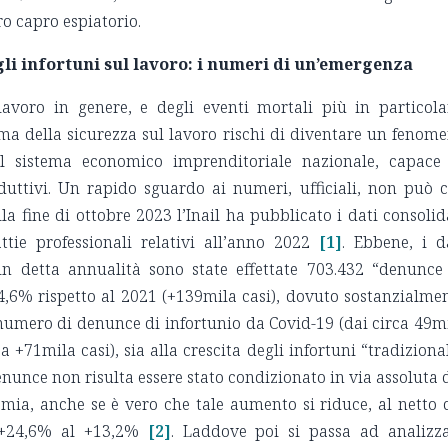
o capro espiatorio.
egli infortuni sul lavoro: i numeri di un’emergenza
lavoro in genere, e degli eventi mortali più in particola
ema della sicurezza sul lavoro rischi di diventare un fenom
el sistema economico imprenditoriale nazionale, capace
duttivi. Un rapido sguardo ai numeri, ufficiali, non può 
la fine di ottobre 2023 l’Inail ha pubblicato i dati consolid
tie professionali relativi all’anno 2022
[1]
. Ebbene, i d
n detta annualità sono state effettate 703.432 “denunce
4,6% rispetto al 2021 (+139mila casi), dovuto sostanzialme
 numero di denunce di infortunio da Covid-19 (dai circa 49m
 +71mila casi), sia alla crescita degli infortuni “tradizional
unce non risulta essere stato condizionato in via assoluta 
ia, anche se è vero che tale aumento si riduce, al netto 
l +24,6% al +13,2%
[2]
. Laddove poi si passa ad analizz