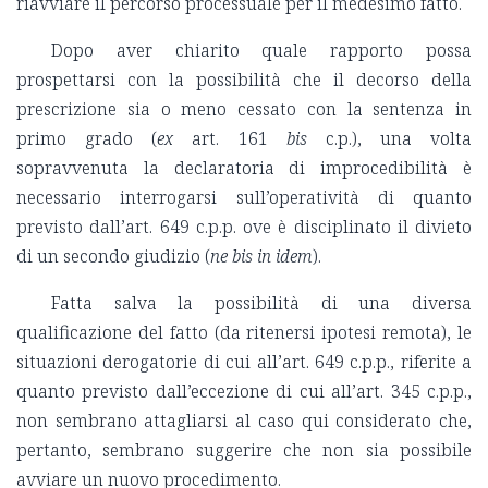
riavviare il percorso processuale per il medesimo fatto.
Dopo aver chiarito quale rapporto possa
prospettarsi con la possibilità che il decorso della
prescrizione sia o meno cessato con la sentenza in
primo grado (
ex
art. 161
bis
c.p.), una volta
sopravvenuta la declaratoria di improcedibilità è
necessario interrogarsi sull’operatività di quanto
previsto dall’art. 649 c.p.p. ove è disciplinato il divieto
di un secondo giudizio (
ne bis in idem
).
Fatta salva la possibilità di una diversa
qualificazione del fatto (da ritenersi ipotesi remota), le
situazioni derogatorie di cui all’art. 649 c.p.p., riferite a
quanto previsto dall’eccezione di cui all’art. 345 c.p.p.,
non sembrano attagliarsi al caso qui considerato che,
pertanto, sembrano suggerire che non sia possibile
avviare un nuovo procedimento.